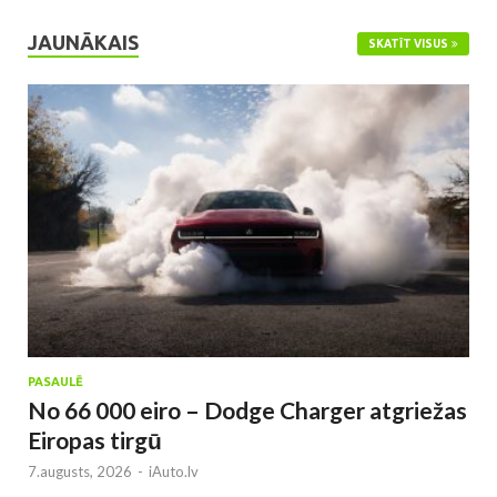
JAUNĀKAIS
SKATĪT VISUS
PASAULĒ
No 66 000 eiro – Dodge Charger atgriežas
Eiropas tirgū
7.augusts, 2026
-
iAuto.lv