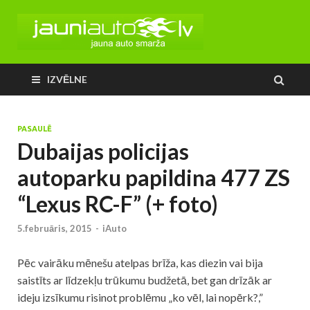
IZVĒLNE
PASAULĒ
Dubaijas policijas
autoparku papildina 477 ZS
“Lexus RC-F” (+ foto)
5.februāris, 2015
-
iAuto
Pēc vairāku mēnešu atelpas brīža, kas diezin vai bija
saistīts ar līdzekļu trūkumu budžetā, bet gan drīzāk ar
ideju izsīkumu risinot problēmu „ko vēl, lai nopērk?,”