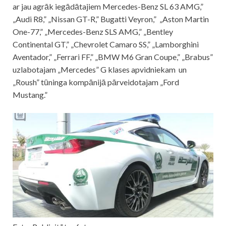
ar jau agrāk iegādātajiem Mercedes-Benz SL 63 AMG,”
„Audi R8,” „Nissan GT-R,” Bugatti Veyron,” „Aston Martin
One-77,” „Mercedes-Benz SLS AMG,” „Bentley
Continental GT,” „Chevrolet Camaro SS,” „Lamborghini
Aventador,” „Ferrari FF,” „BMW M6 Gran Coupe,” „Brabus”
uzlabotajam „Mercedes” G klases apvidniekam un
„Roush” tūninga kompānijā pārveidotajam „Ford
Mustang.”