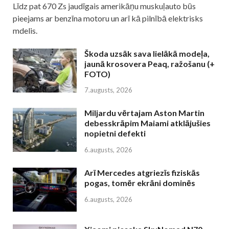
Līdz pat 670 Zs jaudīgais amerikāņu muskuļauto būs
pieejams ar benzīna motoru un arī kā pilnībā elektrisks
mdelis.
Škoda uzsāk sava lielākā modeļa,
jaunā krosovera Peaq, ražošanu (+
FOTO)
7.augusts, 2026
Miljardu vērtajam Aston Martin
debesskrāpim Maiami atklājušies
nopietni defekti
6.augusts, 2026
Arī Mercedes atgriezīs fiziskās
pogas, tomēr ekrāni dominēs
6.augusts, 2026