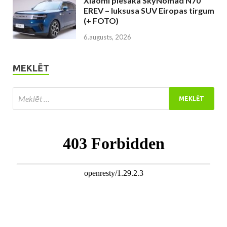
Xiaomi piesaka SkyNomad N70
EREV – luksusa SUV Eiropas tirgum
(+ FOTO)
6.augusts, 2026
MEKLĒT