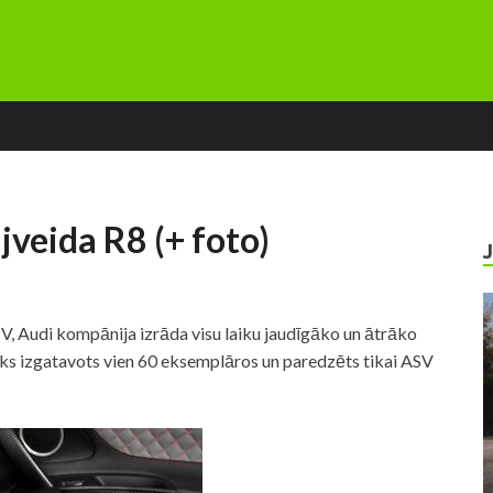
jveida R8 (+ foto)
, Audi kompānija izrāda visu laiku jaudīgāko un ātrāko
iks izgatavots vien 60 eksemplāros un paredzēts tikai ASV