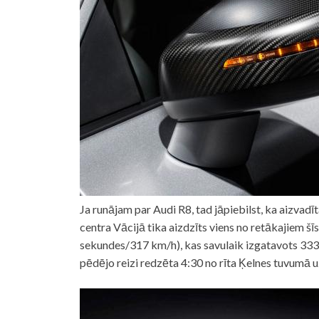
Ja runājam par Audi R8, tad jāpiebilst, ka aizva
centra Vācijā tika aizdzīts viens no retākajiem š
sekundes/317 km/h), kas savulaik izgatavots 33
pēdējo reizi redzēta 4:30 no rīta Ķelnes tuvumā 