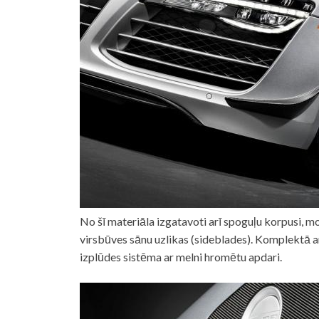
No šī materiāla izgatavoti arī spoguļu korpusi, mo
virsbūves sānu uzlikas (sideblades). Komplektā a
izplūdes sistēma ar melni hromētu apdari.