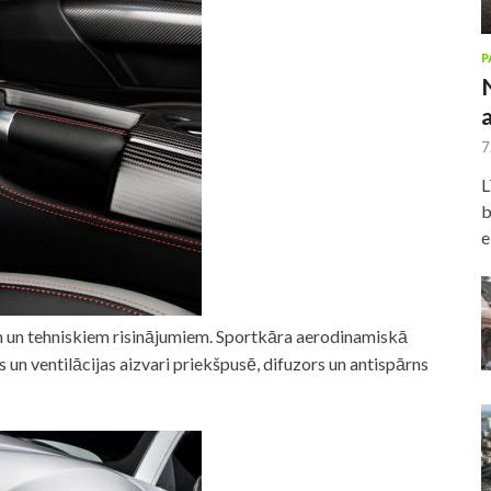
P
7
L
b
e
m un tehniskiem risinājumiem. Sportkāra aerodinamiskā
 un ventilācijas aizvari priekšpusē, difuzors un antispārns