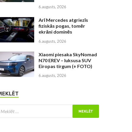
6.augusts, 2026
Arī Mercedes atgriezīs
fiziskās pogas, tomēr
ekrāni dominēs
6.augusts, 2026
Xiaomi piesaka SkyNomad
N70 EREV – luksusa SUV
Eiropas tirgum (+ FOTO)
6.augusts, 2026
MEKLĒT