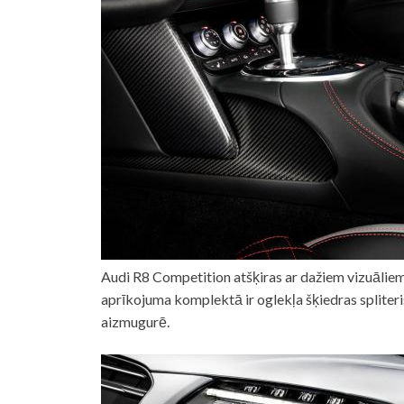
Audi R8 Competition atšķiras ar dažiem vizuālie
aprīkojuma komplektā ir oglekļa šķiedras spliteris
aizmugurē.