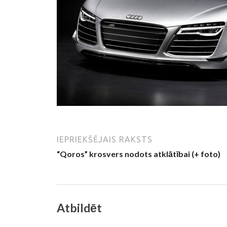
IEPRIEKŠĒJAIS RAKSTS
“Qoros” krosvers nodots atklātībai (+ foto)
Atbildēt