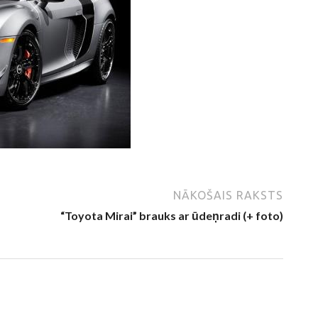
NĀKOŠAIS RAKSTS
“Toyota Mirai” brauks ar ūdeņradi (+ foto)