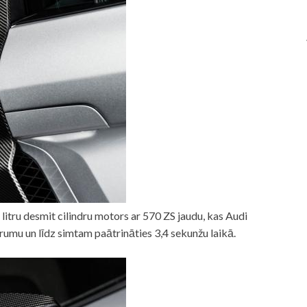
tru desmit cilindru motors ar 570 ZS jaudu, kas Audi
umu un līdz simtam paātrināties 3,4 sekunžu laikā.