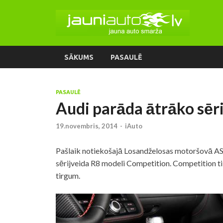
SĀKUMS
PASAULĒ
PASAULĒ
Audi parāda ātrāko sēri
19.novembris, 2014
-
iAuto
Pašlaik notiekošajā Losandželosas motoršovā ASV
sērijveida R8 modeli Competition. Competition t
tirgum.