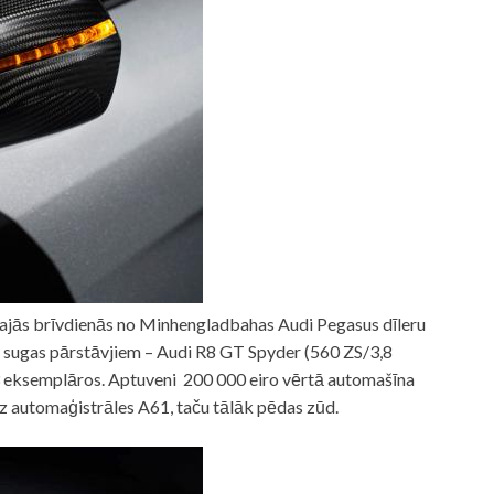
dītajās brīvdienās no Minhengladbahas Audi Pegasus dīleru
īs sugas pārstāvjiem – Audi R8 GT Spyder (560 ZS/3,8
3 eksemplāros. Aptuveni 200 000 eiro vērtā automašīna
uz automaģistrāles A61, taču tālāk pēdas zūd.