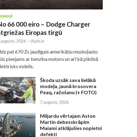
ASAULĒ
No 66 000 eiro – Dodge Charger
atgriežas Eiropas tirgū
.augusts, 2026
-
iAuto.lv
īdz pat 670 Zs jaudīgais amerikāņu muskuļauto
ūs pieejams ar benzīna motoru un arī kā pilnībā
lektrisks mdelis.
Škoda uzsāk sava lielākā
modeļa, jaunā krosovera
Peaq, ražošanu (+ FOTO)
7.augusts, 2026
Miljardu vērtajam Aston
Martin debesskrāpim
Maiami atklājušies nopietni
defekti