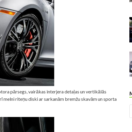
tora pārsegs, vairākas interjera detaļas un vertikālās
rī melni riteņu diski ar sarkanām bremžu skavām un sporta