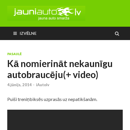
IZVĒLNE
PASAULĒ
Kā nomierināt nekaunīgu
autobraucēju(+ video)
4.jūnijs, 2014
-
iAutolv
Puiši treniņbiksēs uzprasās uz nepatikšanām.