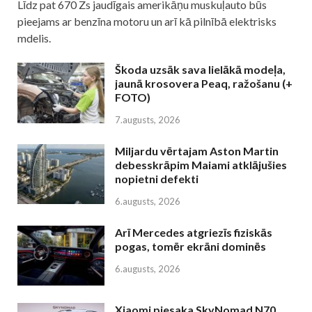
Līdz pat 670 Zs jaudīgais amerikāņu muskuļauto būs
pieejams ar benzīna motoru un arī kā pilnībā elektrisks
mdelis.
Škoda uzsāk sava lielākā modeļa,
jaunā krosovera Peaq, ražošanu (+
FOTO)
7.augusts, 2026
Miljardu vērtajam Aston Martin
debesskrāpim Maiami atklājušies
nopietni defekti
6.augusts, 2026
Arī Mercedes atgriezīs fiziskās
pogas, tomēr ekrāni dominēs
6.augusts, 2026
Xiaomi piesaka SkyNomad N70