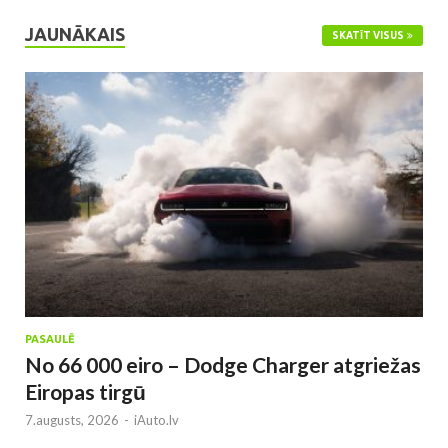
JAUNĀKAIS
SKATĪT VISUS
PASAULĒ
No 66 000 eiro – Dodge Charger atgriežas
Eiropas tirgū
7.augusts, 2026
-
iAuto.lv