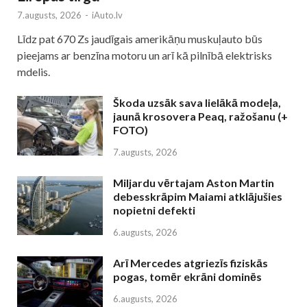
7.augusts, 2026
-
iAuto.lv
Līdz pat 670 Zs jaudīgais amerikāņu muskuļauto būs
pieejams ar benzīna motoru un arī kā pilnībā elektrisks
mdelis.
Škoda uzsāk sava lielākā modeļa,
jaunā krosovera Peaq, ražošanu (+
FOTO)
7.augusts, 2026
Miljardu vērtajam Aston Martin
debesskrāpim Maiami atklājušies
nopietni defekti
6.augusts, 2026
Arī Mercedes atgriezīs fiziskās
pogas, tomēr ekrāni dominēs
6.augusts, 2026