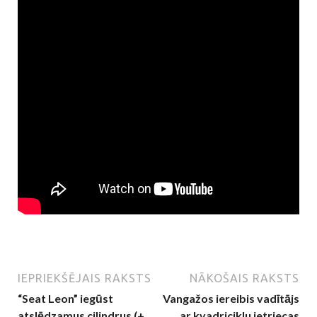
IEPRIEKŠĒJAIS RAKSTS
NĀKOŠAIS RAKSTS
“Seat Leon” iegūst
Vangažos iereibis vadītājs
atslēdzamus cilindrus (+
ar kvadriciklu ietriecas