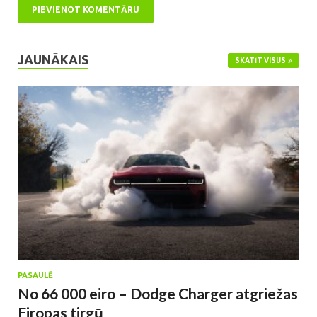
JAUNĀKAIS
SKATĪT VISUS
PASAULĒ
No 66 000 eiro – Dodge Charger atgriežas
Eiropas tirgū