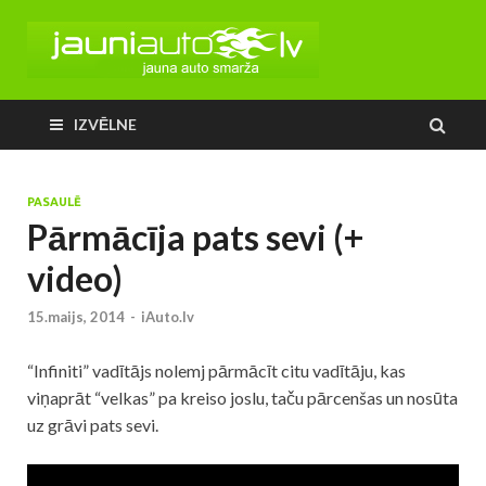
IZVĒLNE
PASAULĒ
Pārmācīja pats sevi (+
video)
15.maijs, 2014
-
iAuto.lv
“Infiniti” vadītājs nolemj pārmācīt citu vadītāju, kas
viņaprāt “velkas” pa kreiso joslu, taču pārcenšas un nosūta
uz grāvi pats sevi.