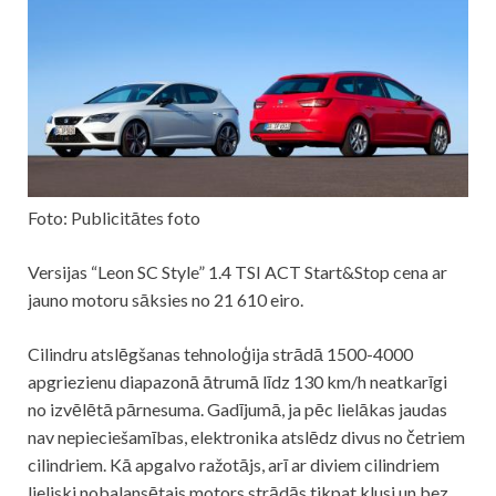
Foto: Publicitātes foto
Versijas “Leon SC Style” 1.4 TSI ACT Start&Stop cena ar
jauno motoru sāksies no 21 610 eiro.
Cilindru atslēgšanas tehnoloģija strādā 1500-4000
apgriezienu diapazonā ātrumā līdz 130 km/h neatkarīgi
no izvēlētā pārnesuma. Gadījumā, ja pēc lielākas jaudas
nav nepieciešamības, elektronika atslēdz divus no četriem
cilindriem. Kā apgalvo ražotājs, arī ar diviem cilindriem
lieliski nobalansētais motors strādās tikpat klusi un bez