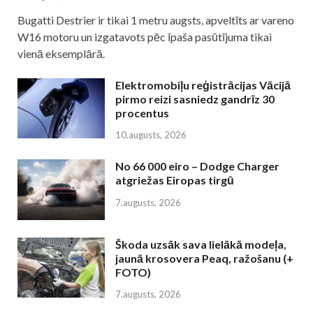
Bugatti Destrier ir tikai 1 metru augsts, apveltīts ar vareno
W16 motoru un izgatavots pēc īpaša pasūtījuma tikai
vienā eksemplārā.
Elektromobiļu reģistrācijas Vācijā
pirmo reizi sasniedz gandrīz 30
procentus
10.augusts, 2026
No 66 000 eiro – Dodge Charger
atgriežas Eiropas tirgū
7.augusts, 2026
Škoda uzsāk sava lielākā modeļa,
jaunā krosovera Peaq, ražošanu (+
FOTO)
7.augusts, 2026