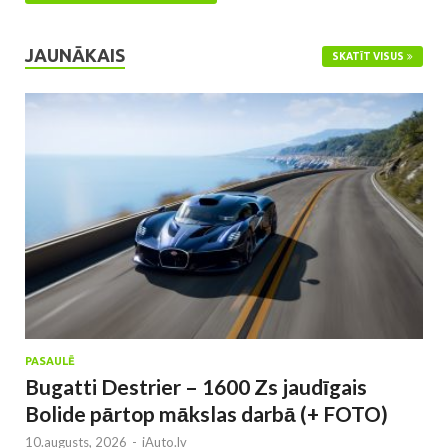
JAUNĀKAIS
SKATĪT VISUS
PASAULĒ
Bugatti Destrier – 1600 Zs jaudīgais
Bolide pārtop mākslas darbā (+ FOTO)
10.augusts, 2026
-
iAuto.lv