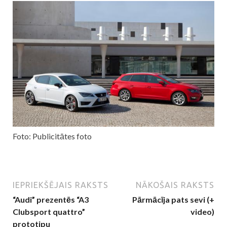
Foto: Publicitātes foto
IEPRIEKŠĒJAIS RAKSTS
NĀKOŠAIS RAKSTS
“Audi” prezentēs “A3
Pārmācīja pats sevi (+
Clubsport quattro”
video)
prototipu