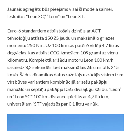
Jaunais agregāts būs pieejams visai šī modeļa saimei,
ieskaitot “Leon SC,” “Leon” un “Leon ST.
Euro-6 standartiem atbilstošais dzinējs ar ACT
tehnoloģiju attīsta 150 ZS jaudu un maksimālo griezes
momentu 250 Nm. Uz 100 km tas patērē vidēji 4,7 litrus
degvielas, kas atbilst CO2 izmešiem 109 grami uz vienu
kilometru. Komplektā ar šādu motoru Leon 100 km/h
sasniedz 8,2 sekundēs, bet maksimālais ātrums būs 215
km/h. Šādus dinamikas datus ražotājs uzrādījis visiem trim
virsbūves variantiem kombinācijā ar sešu pakāpju
manuālo un septiņu pakāpju DSG divsajūgu kārbu. “Leon”
un “Leon SC” 100 km distancei pietiks ar 4,7 litriem,
universālam “ST” vajadzēs par 0,1 litru vairāk.