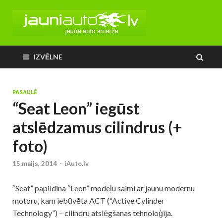
IZVĒLNE
PASAULĒ
“Seat Leon” iegūst
atslēdzamus cilindrus (+
foto)
15.maijs, 2014
-
iAuto.lv
“Seat” papildina “Leon” modeļu saimi ar jaunu modernu
motoru, kam iebūvēta ACT (“Active Cylinder
Technology”) – cilindru atslēgšanas tehnoloģija.