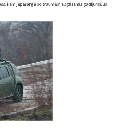
rkass, kam jāpasargā no traumām apgāšanās gadījumā un