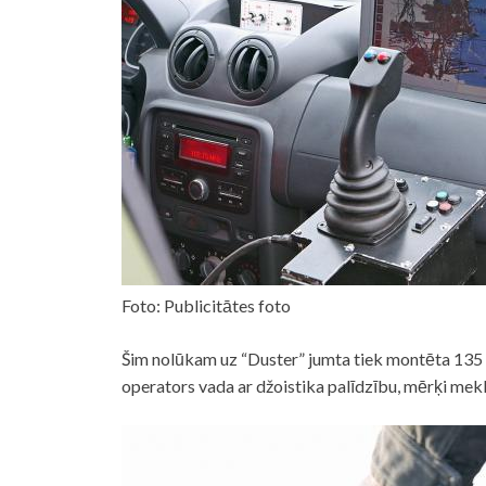
Foto: Publicitātes foto
Šim nolūkam uz “Duster” jumta tiek montēta 135
operators vada ar džoistika palīdzību, mērķi mek