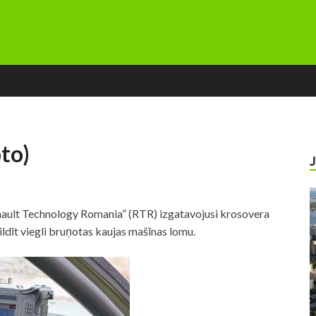
oto)
nault Technology Romania” (RTR) izgatavojusi krosovera
ildīt viegli bruņotas kaujas mašīnas lomu.