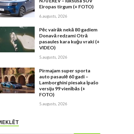
N70 EREV – luksusa SUV
Eiropas tirgum (+ FOTO)
6.augusts, 2026
Pēc vairāk nekā 80 gadiem
Donavā redzami Otrā
pasaules kara kuģu vraki (+
VIDEO)
5.augusts, 2026
Pirmajam super sporta
auto pasaulē 60 gadi –
Lamborghini piesaka īpašo
versiju 99 vienībās (+
FOTO)
5.augusts, 2026
MEKLĒT