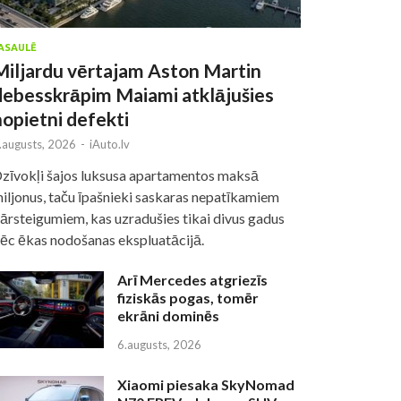
ASAULĒ
Miljardu vērtajam Aston Martin
debesskrāpim Maiami atklājušies
nopietni defekti
.augusts, 2026
-
iAuto.lv
zīvokļi šajos luksusa apartamentos maksā
iljonus, taču īpašnieki saskaras nepatīkamiem
ārsteigumiem, kas uzradušies tikai divus gadus
ēc ēkas nodošanas ekspluatācijā.
Arī Mercedes atgriezīs
fiziskās pogas, tomēr
ekrāni dominēs
6.augusts, 2026
Xiaomi piesaka SkyNomad