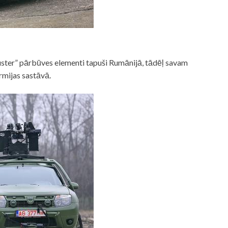
“Duster” pārbūves elementi tapuši Rumānijā, tādēļ savam
rmijas sastāvā.