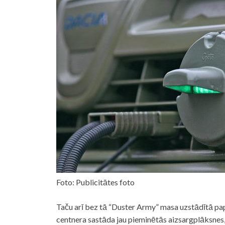
Foto: Publicitātes foto
Taču arī bez tā “Duster Army” masa uzstādītā pap
centnera sastāda jau pieminētās aizsargplāksnes,