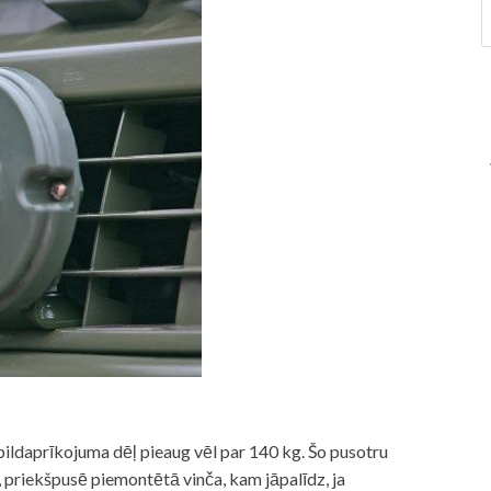
ildaprīkojuma dēļ pieaug vēl par 140 kg. Šo pusotru
 priekšpusē piemontētā vinča, kam jāpalīdz, ja