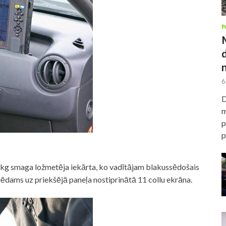
P
6
D
m
p
p
 kg smaga ložmetēja iekārta, ko vadītājam blakussēdošais
lēdams uz priekšējā paneļa nostiprinātā 11 collu ekrāna.