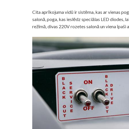
Cita aprīkojuma vidū ir sistēma, kas ar vienas po
salonā, poga, kas ieslēdz speciālas LED diodes, l
režīmā, divas 220V rozetes salonā un viena īpaši 