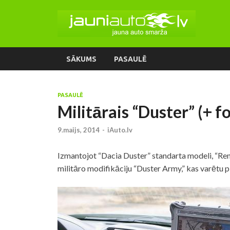
SĀKUMS
PASAULĒ
PASAULĒ
Militārais “Duster” (+ f
9.maijs, 2014
-
iAuto.lv
Izmantojot “Dacia Duster” standarta modeli, “Re
militāro modifikāciju “Duster Army,” kas varētu p