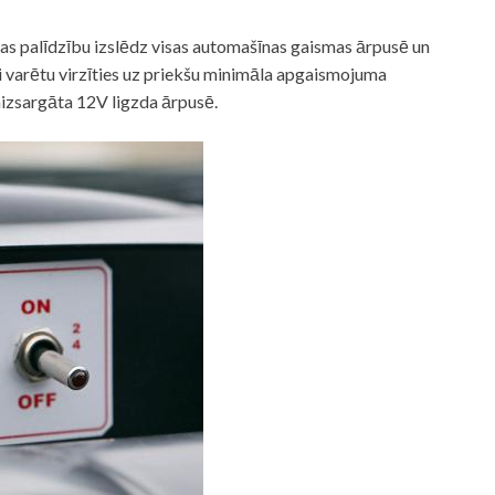
gas palīdzību izslēdz visas automašīnas gaismas ārpusē un
ai varētu virzīties uz priekšu minimāla apgaismojuma
aizsargāta 12V ligzda ārpusē.