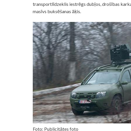
transportlīdzeklis iestrēgs dubļos, drošības ka
masīvs buksēšanas āķis.
Foto: Publicitātes foto