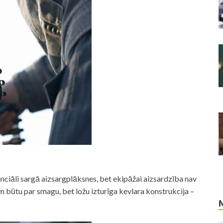
nciāli sargā aizsargplāksnes, bet ekipāžai aizsardzība nav
būtu par smagu, bet ložu izturīga kevlara konstrukcija –