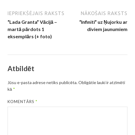
IEPRIEKŠĒJAIS RAKSTS
NĀKOŠAIS RAKSTS
“Lada Granta” Vācijā –
“Infiniti” uz Ņujorku ar
martā pārdots 1
diviem jaunumiem
eksemplārs (+ foto)
Atbildēt
Jūsu e-pasta adrese netiks publicēta.
Obligātie lauki ir atzīmēti
kā
*
KOMENTĀRS
*