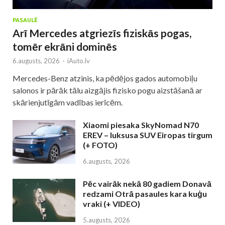
PASAULĒ
Arī Mercedes atgriezīs fiziskās pogas,
tomēr ekrāni dominēs
6.augusts, 2026
-
iAuto.lv
Mercedes-Benz atzinis, ka pēdējos gados automobiļu
salonos ir pārāk tālu aizgājis fizisko pogu aizstāšanā ar
skārienjutīgām vadības ierīcēm.
Xiaomi piesaka SkyNomad N70
EREV – luksusa SUV Eiropas tirgum
(+ FOTO)
6.augusts, 2026
Pēc vairāk nekā 80 gadiem Donavā
redzami Otrā pasaules kara kuģu
vraki (+ VIDEO)
5.augusts, 2026