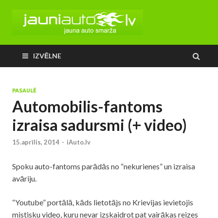
IZVĒLNE
PASAULĒ
Automobilis-fantoms
izraisa sadursmi (+ video)
15.aprīlis, 2014
-
iAuto.lv
Spoku auto-fantoms parādās no “nekurienes” un izraisa
avāriju.
“Youtube” portālā, kāds lietotājs no Krievijas ievietojis
mistisku video, kuru nevar izskaidrot pat vairākas reizes