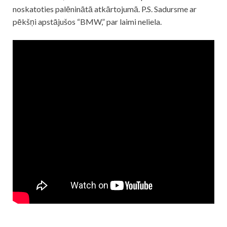
noskatoties palēninātā atkārtojumā. P.S. Sadursme ar
pēkšņi apstājušos “BMW,” par laimi neliela.