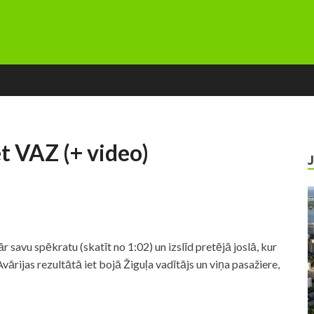
t VAZ (+ video)
avu spēkratu (skatīt no 1:02) un izslīd pretējā joslā, kur
ārijas rezultātā iet bojā Žiguļa vadītājs un viņa pasažiere,