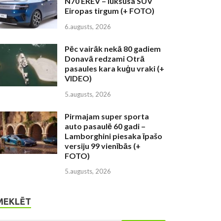
N70 EREV – luksusa SUV
Eiropas tirgum (+ FOTO)
6.augusts, 2026
Pēc vairāk nekā 80 gadiem
Donavā redzami Otrā
pasaules kara kuģu vraki (+
VIDEO)
5.augusts, 2026
Pirmajam super sporta
auto pasaulē 60 gadi –
Lamborghini piesaka īpašo
versiju 99 vienībās (+
FOTO)
5.augusts, 2026
MEKLĒT