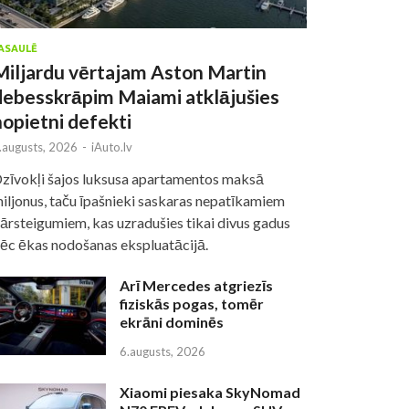
ASAULĒ
Miljardu vērtajam Aston Martin
debesskrāpim Maiami atklājušies
nopietni defekti
.augusts, 2026
-
iAuto.lv
zīvokļi šajos luksusa apartamentos maksā
iljonus, taču īpašnieki saskaras nepatīkamiem
ārsteigumiem, kas uzradušies tikai divus gadus
ēc ēkas nodošanas ekspluatācijā.
Arī Mercedes atgriezīs
fiziskās pogas, tomēr
ekrāni dominēs
6.augusts, 2026
Xiaomi piesaka SkyNomad