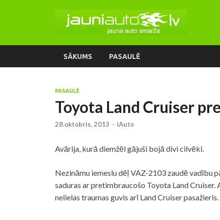
SĀKUMS
PASAULĒ
PASAULĒ
Toyota Land Cruiser pre
28.oktobris, 2013
-
iAuto
Avārija, kurā diemžēl gājuši bojā divi cilvēki.
Nezināmu iemeslu dēļ VAZ-2103 zaudē vadību pār s
saduras ar pretimbraucošo Toyota Land Cruiser. Av
nelielas traumas guvis arī Land Cruiser pasažieris.