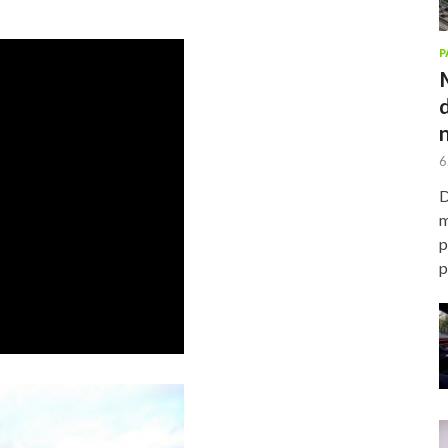
P
6
D
m
p
p