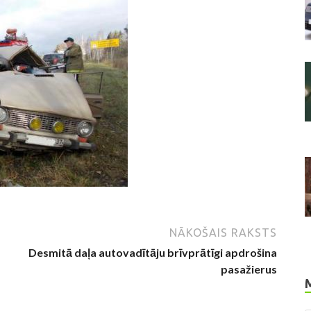
NĀKOŠAIS RAKSTS
Desmitā daļa autovadītāju brīvprātīgi apdrošina
pasažierus