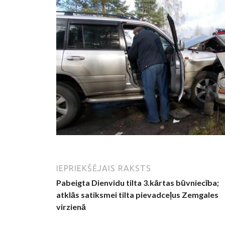
IEPRIEKŠĒJAIS RAKSTS
Pabeigta Dienvidu tilta 3.kārtas būvniecība;
atklās satiksmei tilta pievadceļus Zemgales
virzienā