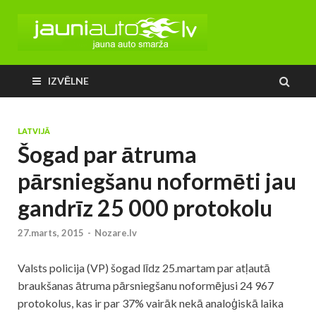
IZVĒLNE
LATVIJĀ
Šogad par ātruma
pārsniegšanu noformēti jau
gandrīz 25 000 protokolu
27.marts, 2015
-
Nozare.lv
Valsts
policija
(VP) šogad līdz 25.martam par atļautā
braukšanas ātruma pārsniegšanu noformējusi 24 967
protokolus, kas ir par 37% vairāk nekā analoģiskā laika