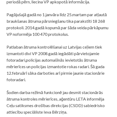
periodā pērn, liecina VP apkopotā informācija.
Pagājušajā gadā no 1.janvāra līdz 25.martam par atļautā
braukšanas ātruma pārsniegšanu tika parakstīti 18 268
protokoli. 2014.gadā kopumā par šāda veida pārkāpumu
VP noformēja 100 470 protokolus.
Patlaban ātruma kontrolēšanai uz Latvijas ceļiem tiek
izmantoti divi VP 2008.gadā iegādāti pārvietojamie
fotoradari,
policijas
automašīnās ievietotās ātruma
mērierīces un
policijas
izmantotie rokas radari. Šā gada
12.februārī sāka darboties arī pirmie jaunie stacionārie
fotoradari.
Šodien darba režīmā funkcionē jau desmit stacionārās
ātruma kontroles mērierīces, aģentūru LETA informēja
Ceļu satiksmes drošības direkcijas (CSDD) sabiedrisko
attiecību speciāliste Ieva Bērziņa.