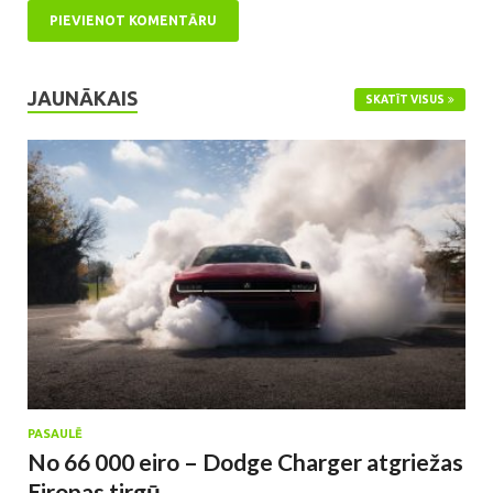
JAUNĀKAIS
SKATĪT VISUS
PASAULĒ
No 66 000 eiro – Dodge Charger atgriežas
Eiropas tirgū