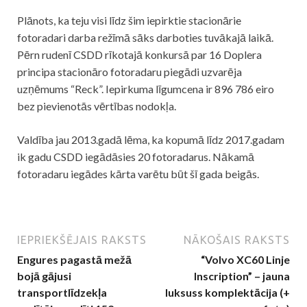
Plānots, ka teju visi līdz šim iepirktie stacionārie
fotoradari darba režīmā sāks darboties tuvākajā laikā.
Pērn rudenī CSDD rīkotajā konkursā par 16 Doplera
principa stacionāro fotoradaru piegādi uzvarēja
uzņēmums “Reck”. Iepirkuma līgumcena ir 896 786 eiro
bez pievienotās vērtības nodokļa.
Valdība jau 2013.gadā lēma, ka kopumā līdz 2017.gadam
ik gadu CSDD iegādāsies 20 fotoradarus. Nākamā
fotoradaru iegādes kārta varētu būt šī gada beigās.
IEPRIEKŠĒJAIS RAKSTS
NĀKOŠAIS RAKSTS
Engures pagastā mežā
“Volvo XC60 Linje
bojā gājusi
Inscription” – jauna
transportlīdzekļa
luksuss komplektācija (+