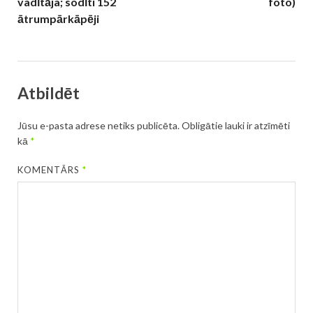
vadītāja; sodīti 152
foto)
ātrumpārkāpēji
Atbildēt
Jūsu e-pasta adrese netiks publicēta.
Obligātie lauki ir atzīmēti
kā
*
KOMENTĀRS
*