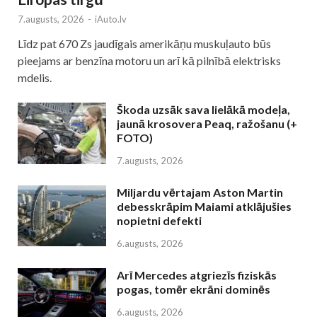
7.augusts, 2026
-
iAuto.lv
Līdz pat 670 Zs jaudīgais amerikāņu muskuļauto būs
pieejams ar benzīna motoru un arī kā pilnībā elektrisks
mdelis.
Škoda uzsāk sava lielākā modeļa,
jaunā krosovera Peaq, ražošanu (+
FOTO)
7.augusts, 2026
Miljardu vērtajam Aston Martin
debesskrāpim Maiami atklājušies
nopietni defekti
6.augusts, 2026
Arī Mercedes atgriezīs fiziskās
pogas, tomēr ekrāni dominēs
6.augusts, 2026