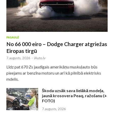
PASAULĒ
No 66 000 eiro – Dodge Charger atgriežas
Eiropas tirgū
7.augusts, 2026
-
iAuto.lv
Līdz pat 670 Zs jaudīgais amerikāņu muskuļauto būs
pieejams ar benzīna motoru un arī kā pilnībā elektrisks
mdelis.
Škoda uzsāk sava lielākā modeļa,
jaunā krosovera Peaq, ražošanu (+
FOTO)
7.augusts, 2026