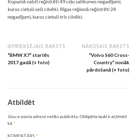
Kopumā valstī reģistrēti 49 ceļu satiksmes negadījumi,
kuros cietuši seši cilvēki. Rīgas reģionā reģistrēti 24
negadījumi, kuros cietuši trīs cilvēki.
IEPRIEKŠĒJAIS RAKSTS
NĀKOŠAIS RAKSTS
“BMW X7” startēs
“Volvo S60 Cross-
2017.gadā (+ foto)
Country” nonāk
pārdošanā (+ foto)
Atbildēt
Jūsu e-pasta adrese netiks publicēta.
Obligātie lauki ir atzīmēti
kā
*
KOMENTĀRS
*