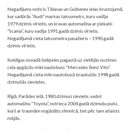
Negadījums noticis Tālavas un Gulbenes ielas krustojumā,
kur sadūrās “Audi” markas taksometrs, kuru vadīja
1979.dzimis vīrietis, un kravas automašīna ar piekabi
“Scania”, kuru vadīja 1991.gadā dzimis vīrietis.
Negadījumā cieta taksometra pasažieris – 1990.gadā
dzimis vīrietis.
Kuldīgas novadā Snēpeles pagastā uz vietējās nozīmes
ceļa apgāzās mikroautobuss “Mercedes Benz Vito”.
Negadījumā cieta mikroautobusā braukušās 1998.gadā
dzimušās sievietes.
Rīgā, Parādes ielā, 1980.dzimusi sieviete, vadot
automašīnu “Toyota”, notrieca 2004.gadā dzimušu puisi,
kurš ar traumām nogādāts slimnīcā, bet pēc tam atlaists
mājās.