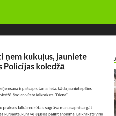
sti ņem kukuļus, jauniete
 Policijas koledžā
pieņemšana ir pašsaprotama lieta, kāda jauniete plāno
ledžā, šodien vēsta laikraksts “Diena”.
jo prakses laikā redzētais sagrāva manu sapni sargāt
es kursante, kura vēlējusies palikt anonīma. Laikraksts viņu