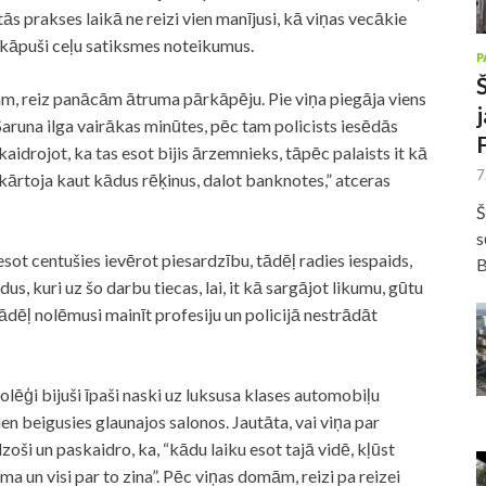
s prakses laikā ne reizi vien manījusi, kā viņas vecākie
rkāpuši ceļu satiksmes noteikumus.
P
am, reiz panācām ātruma pārkāpēju. Pie viņa piegāja viens
Saruna ilga vairākas minūtes, pēc tam policists iesēdās
idrojot, ka tas esot bijis ārzemnieks, tāpēc palaists it kā
7
ā kārtoja kaut kādus rēķinus, dalot banknotes,” atceras
Š
s
eesot centušies ievērot piesardzību, tādēļ radies iespaids,
B
dus, kuri uz šo darbu tiecas, lai, it kā sargājot likumu, gūtu
ādēļ nolēmusi mainīt profesiju un
policijā
nestrādāt
olēģi bijuši īpaši naski uz luksusa klases automobiļu
en beigusies glaunajos salonos. Jautāta, vai viņa par
zoši un paskaidro, ka, “kādu laiku esot tajā vidē, kļūst
ma un visi par to zina”. Pēc viņas domām, reizi pa reizei