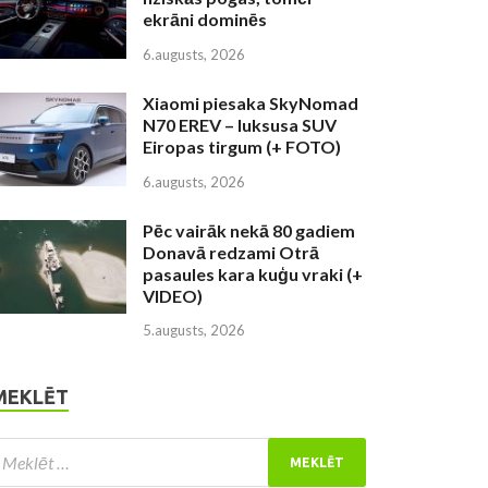
ekrāni dominēs
6.augusts, 2026
Xiaomi piesaka SkyNomad
N70 EREV – luksusa SUV
Eiropas tirgum (+ FOTO)
6.augusts, 2026
Pēc vairāk nekā 80 gadiem
Donavā redzami Otrā
pasaules kara kuģu vraki (+
VIDEO)
5.augusts, 2026
MEKLĒT