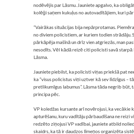
nodēvējis par Lāsmu. Jauniete apgalvo, ka obligātā
kolēģi saņem kukuļus no autovadītājiem, kuri pā
“Vairākas situācijas bija nepārprotamas. Piemēr
no diviem policistiem, ar kuriem todien strādāju. 
pārkāpēja mašīnā un drīz vien atgriezās, man paska
nesodīts. Vēl kādā reizē citi policisti savā starp
Lāsma.
Jauniete piebilst, ka policisti viņas priekšā pat n
ka “visus policistus viņi uztver kā sev līdzīgus – tā
pretlikumīgus labumus”. Lāsma tāda negrib būt, t
principa pēc.
VP koledžas kursante arī novērojusi, ka vecākie k
apturēšanu, kuru vadītāju pārbaudīšana ne reizi vi
redzēto ziņojusi VP vadībai, jauniete atbild nolied
skaidrs, ka tā ir daudzos līmeņos organizēta sistē