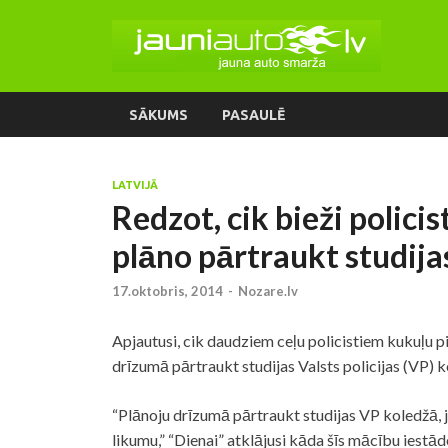
SĀKUMS
PASAULĒ
LATVIJĀ
Redzot, cik bieži polici
plāno pārtraukt studijas
17.oktobris, 2014
-
Nozare.lv
Apjautusi, cik daudziem ceļu policistiem kukuļu 
drīzumā pārtraukt studijas Valsts
policijas
(VP) ko
“Plānoju drīzumā pārtraukt studijas VP koledžā, 
likumu,” “Dienai” atklājusi kāda šīs mācību iestād