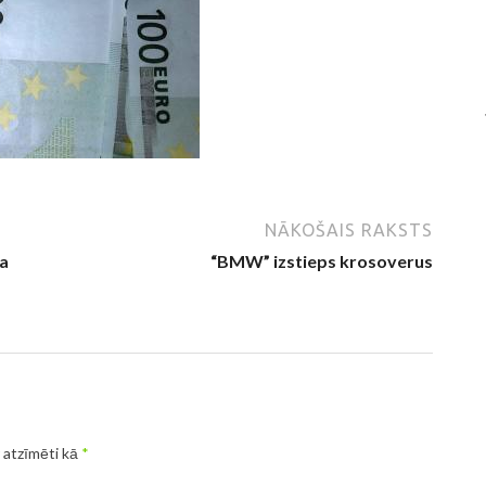
NĀKOŠAIS RAKSTS
ka
“BMW” izstieps krosoverus
r atzīmēti kā
*