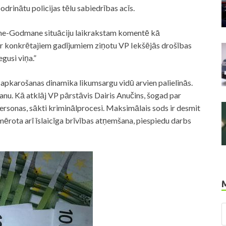
spodrinātu
policijas
tēlu sabiedrības acīs.
rsone-Godmane situāciju laikrakstam komentē kā
par konkrētajiem gadījumiem ziņotu VP Iekšējās drošības
gusi viņa.”
pkarošanas dinamika likumsargu vidū arvien palielinās.
nu. Kā atklāj VP pārstāvis Dairis Anučins, šogad par
rsonas, sākti kriminālprocesi. Maksimālais sods ir desmit
mērota arī īslaicīga brīvības atņemšana, piespiedu darbs