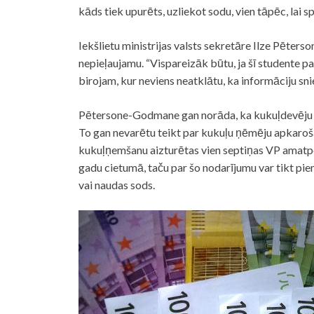
kāds tiek upurēts, uzliekot sodu, vien tāpēc, lai 
Iekšlietu ministrijas valsts sekretāre Ilze Pēte
nepieļaujamu. “Vispareizāk būtu, ja šī studente 
birojam, kur neviens neatklātu, ka informāciju snie
Pētersone-Godmane gan norāda, ka kukuļdevēju a
To gan nevarētu teikt par kukuļu ņēmēju apkaroša
kukuļņemšanu aizturētas vien septiņas VP amatpe
gadu cietumā, taču par šo nodarījumu var tikt pie
vai naudas sods.