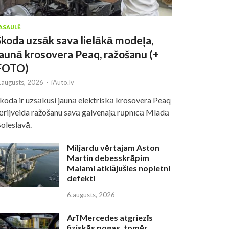
ASAULĒ
Škoda uzsāk sava lielākā modeļa,
jaunā krosovera Peaq, ražošanu (+
FOTO)
.augusts, 2026
-
iAuto.lv
koda ir uzsākusi jaunā elektriskā krosovera Peaq
ērijveida ražošanu savā galvenajā rūpnīcā Mladā
oleslavā.
Miljardu vērtajam Aston
Martin debesskrāpim
Maiami atklājušies nopietni
defekti
6.augusts, 2026
Arī Mercedes atgriezīs
fiziskās pogas, tomēr