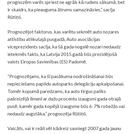
prognozēm varēs spriest ne agrāk kā rudens sākumā, bet
ir skaidrs, ka pieauguma ātrums samazināsies,” sacīja
Rūtiņš.
Prognozējot faktorus, kas varētu sekmēt auto nozares
attīstību atlikušajā pusgadā, Auto asociācijas
viceprezidents sacīja, ka šā gada nogalē nozari nedaudz
ietekmēs fakts, ka Latvija 2015.gadā būs prezidējošā
valsts Eiropas Savienības (ES) Padomē.
“Prognozējams, ka šī pasākuma nodrošināšanai būs
nepieciešams papildu autoparks delegāciju apkalpošanai.
Tomēr kopumā paredzams, ka auto tirgus paliks
pašreizējā līmenī ar dažu procentu izaugsmi gada otrajā
pusē, kamēr gada kopējā izaugsme būs 6-7% robežās vai
nedaudz augstāka,” prognozēja Rūtiņš.
Vaicāts, vai ir reāli vēl kādreiz sasniegt 2007.gada jaunu