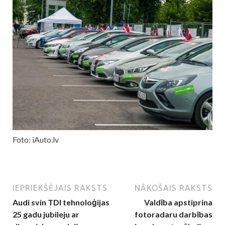
Foto: iAuto.lv
IEPRIEKŠĒJAIS RAKSTS
NĀKOŠAIS RAKSTS
Audi svin TDI tehnoloģijas
Valdība apstiprina
25 gadu jubileju ar
fotoradaru darbības