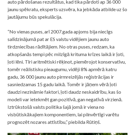
auto pārdošanas rezultātus, kad tika pārdoti ap 36 000
jaunu spēkratu, eksperts uzsvēra, ka jebkāda atbilde uz šo
jautājumu būs spekulācija.
“No vienas puses, arī 2007.gada apjoms bija niecīgs
salīdzinājumā pat ar ES valstu vidējiem jaunu auto
tirdzniecības rādītājiem. No otras puses, redzam, ka
atkopšanās tempi pēc milzīgā krituma krīzes laikā ir ļoti,
ļoti lēni. Tīri aritmētiski rēķinot, piemērojot konservatīvu,
tomēr reālistisku pieaugumu, vidēji 8% apmērā katru
gadu, 36 000 jaunu auto pirmreizējās reģistrācijas ir
sasniedzamas 15 gadu laikā. Tomēr ir jāņem vērā ļoti
daudzi nezināmie faktori, ļoti daudz neskaidrību, kas šo
modeli var ietekmēt gan pozitīvā, gan negatīvā virzienā.
Iztrūkstošā valsts politika šajā jomā ir viena no
visbūtiskākajiem komponentiem, lai pilnvērtīgi varētu
prognozēt nozares attīstību,” piebilda Rūtiņš.