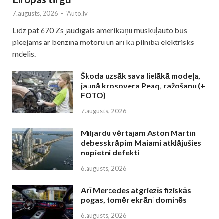
7.augusts, 2026
-
iAuto.lv
Līdz pat 670 Zs jaudīgais amerikāņu muskuļauto būs
pieejams ar benzīna motoru un arī kā pilnībā elektrisks
mdelis.
Škoda uzsāk sava lielākā modeļa,
jaunā krosovera Peaq, ražošanu (+
FOTO)
7.augusts, 2026
Miljardu vērtajam Aston Martin
debesskrāpim Maiami atklājušies
nopietni defekti
6.augusts, 2026
Arī Mercedes atgriezīs fiziskās
pogas, tomēr ekrāni dominēs
6.augusts, 2026