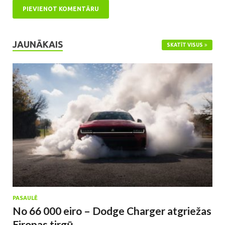
JAUNĀKAIS
SKATĪT VISUS
PASAULĒ
No 66 000 eiro – Dodge Charger atgriežas
Eiropas tirgū