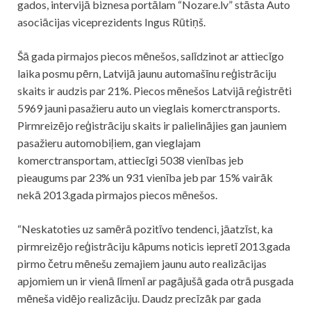
gados, intervijā biznesa portālam “Nozare.lv” stāsta Auto
asociācijas viceprezidents Ingus Rūtiņš.
Šā gada pirmajos piecos mēnešos, salīdzinot ar attiecīgo
laika posmu pērn, Latvijā jaunu automašīnu reģistrāciju
skaits ir audzis par 21%. Piecos mēnešos Latvijā reģistrēti
5969 jauni pasažieru auto un vieglais komerctransports.
Pirmreizējo reģistrāciju skaits ir palielinājies gan jauniem
pasažieru automobiļiem, gan vieglajam
komerctransportam, attiecīgi 5038 vienības jeb
pieaugums par 23% un 931 vienība jeb par 15% vairāk
nekā 2013.gada pirmajos piecos mēnešos.
“Neskatoties uz samērā pozitīvo tendenci, jāatzīst, ka
pirmreizējo reģistrāciju kāpums noticis iepretī 2013.gada
pirmo četru mēnešu zemajiem jaunu auto realizācijas
apjomiem un ir vienā līmenī ar pagājušā gada otrā pusgada
mēneša vidējo realizāciju. Daudz precīzāk par gada