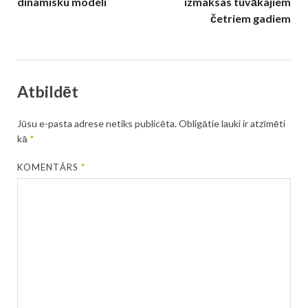
dinamisku modeli
izmaksas tuvākajiem
četriem gadiem
Atbildēt
Jūsu e-pasta adrese netiks publicēta.
Obligātie lauki ir atzīmēti
kā
*
KOMENTĀRS
*