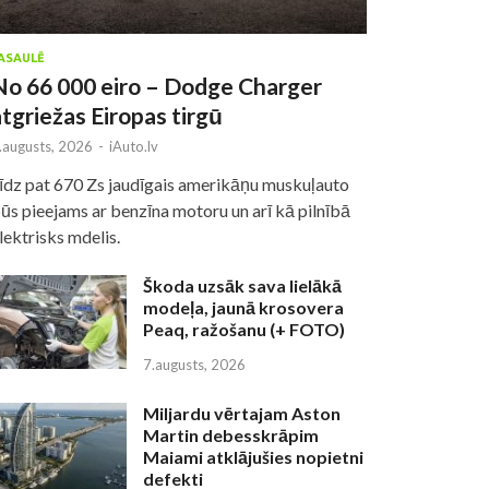
ASAULĒ
No 66 000 eiro – Dodge Charger
atgriežas Eiropas tirgū
.augusts, 2026
-
iAuto.lv
īdz pat 670 Zs jaudīgais amerikāņu muskuļauto
ūs pieejams ar benzīna motoru un arī kā pilnībā
lektrisks mdelis.
Škoda uzsāk sava lielākā
modeļa, jaunā krosovera
Peaq, ražošanu (+ FOTO)
7.augusts, 2026
Miljardu vērtajam Aston
Martin debesskrāpim
Maiami atklājušies nopietni
defekti