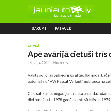
SĀKUMS
PASAULĒ
LATVIJĀ
Apē avārijā cietuši trīs 
14.jūlijs, 2014
-
Nozare.lv
Valsts policijas Sabiedrisko attiecību nodaļā aģe
automašīnu “VW Passat Variant”, nobrauca no ceļa
Ceļu satiksmes negadījumā cieta un ar dažādām t
divi pasažieri – 1978.gadā dzimis vīrietis un 1979.