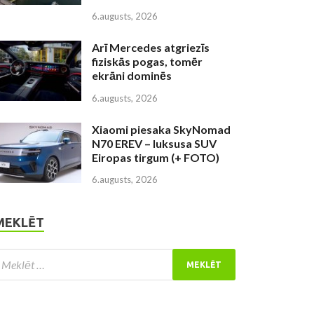
6.augusts, 2026
Arī Mercedes atgriezīs
fiziskās pogas, tomēr
ekrāni dominēs
6.augusts, 2026
Xiaomi piesaka SkyNomad
N70 EREV – luksusa SUV
Eiropas tirgum (+ FOTO)
6.augusts, 2026
MEKLĒT