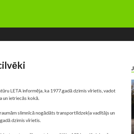
cilvēki
ntūru LETA informēja, ka 1977.gadā dzimis vīrietis, vadot
 un ietriecās kokā.
raumām slimnīcā nogādāts transportlīdzekļa vadītājs un
gadā dzimis vīrietis.