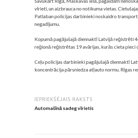
Savukārt Rīgā, Maskavas ielā, pagaidām nenoska
vīrieti, un aizbrauca no notikuma vietas. Cietuša
Patlaban policijas darbinieki noskaidro transportl
negadījumu.
Kopumā pagājušajā diennaktī Latvijā reģistrēti 44
reģionā reģistrētas 19
avārijas
, kurās cieta pieci 
Ceļu policijas darbinieki pagājušajā diennaktī La
koncentrācija pārsniedza atļauto normu. Rīgas reģi
IEPRIEKŠĒJAIS RAKSTS
Automašīnā sadeg vīrietis