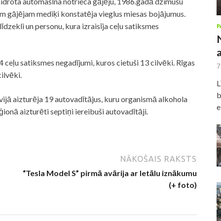
idrota automašīna notrieca gājēju, 1986.gadā dzimušu
jam gājējam mediķi konstatēja vieglus miesas bojājumus.
īdzekli un personu, kura izraisīja ceļu satiksmes
P
 ceļu satiksmes negadījumi, kuros cietuši 13 cilvēki. Rīgas
7
cilvēki.
L
b
tvijā aizturēja 19 autovadītājus, kuru organismā alkohola
e
onā aizturēti septiņi iereibuši autovadītāji.
NĀKOŠAIS RAKSTS
“Tesla Model S” pirmā avārija ar letālu iznākumu
(+ foto)