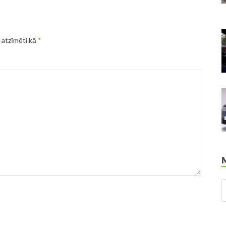
r atzīmēti kā
*