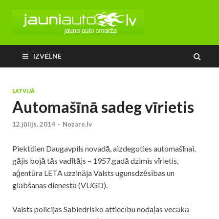
IZVĒLNE
LATVIJĀ
Automašīnā sadeg vīrietis
12.jūlijs, 2014
-
Nozare.lv
Piektdien Daugavpils novadā, aizdegoties automašīnai,
gājis bojā tās vadītājs – 1957.gadā dzimis vīrietis,
aģentūra LETA uzzināja Valsts ugunsdzēsības un
glābšanas dienestā (VUGD).
Valsts policijas Sabiedrisko attiecību nodaļas vecākā