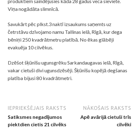
produktiem saindējusies kāda 28 gadus veca sieviete.
Viņa nogādāta slimnīcā.
Savukārt pēc plkst.3 naktī izsaukums saņemts uz
četrstāvu dzīvojamo namu Tallinas ielā, Rīgā, kur dega
bēniņi 250 kvadrātmetru platībā. No ēkas glābēji
evakuēja 10 cilvēkus.
Dzēšot šķūnīšu ugunsgrēku Sarkandaugavas ielā, Rīgā,
vakar cietuši divi ugunsdzēsēji. Šķūnīšu kopējā degšanas
platība bijusi 80 kvadrātmetri.
IEPRIEKŠĒJAIS RAKSTS
NĀKOŠAIS RAKSTS
Satiksmes negadījumos
Apē avārijā cietuši trīs
piektdien cietis 21 cilvēks
cilvēki