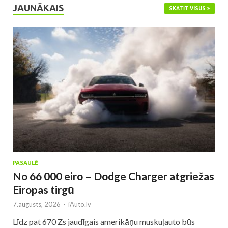
JAUNĀKAIS
SKATĪT VISUS
PASAULĒ
No 66 000 eiro – Dodge Charger atgriežas
Eiropas tirgū
7.augusts, 2026
-
iAuto.lv
Līdz pat 670 Zs jaudīgais amerikāņu muskuļauto būs