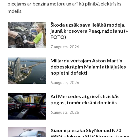
pieejams ar benzīna motoru un arī kā pilnībā elektrisks
mdelis.
Škoda uzsāk sava lielākā modeļa,
jaunā krosovera Peaq, ražošanu (+
FOTO)
7.augusts, 2026
Miljardu vērtajam Aston Martin
debesskrāpim Maiami atklājušies
nopietni defekti
6.augusts, 2026
Arī Mercedes atgriezīs fiziskās
pogas, tomēr ekrāni dominēs
6.augusts, 2026
Xiaomi piesaka SkyNomad N70
EREV – luksusa SUV Eiropas tirgum