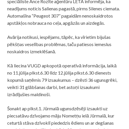
speciāliste Ance Rozīte aģentūru LETA informēja, ka
neadījums noticis Salienas pagastā, pirms Silenes ciemata.
Automašīna “Peugeot 307” pagaidām nenoskaidrotos
apstākļos nobrauca no ceļa, apgāzās un aizdegās.
Avārija
notikusi, iespējams, tāpēc, ka vīrietim bijušas
pēkšņas veselības problēmas, taču patiesos iemeslus
noskaidros izmeklēšanā.
Kā liecina VUGD apkopotā operatīvā informācija, laikā
no 11.jūlija plkst.6.30 līdz 12.jūlija plkst.6.30 dienests
kopumā saņēmis 79 izsaukumus – dzēsti 36 ugunsgrēki,
veikti 31 glābšanas darbi, bet astoņi izsaukumi
izrādījušies maldinoši.
Šonakt ap plkst.1. Jūrmalā ugunsdzēsēji izsaukti uz
piecsatāvu dzīvojamo māju Nometņu ielā Jūrmalā, kur
ceturtā stāva dzīvoklī piededzis ēdiens un ar degšanas