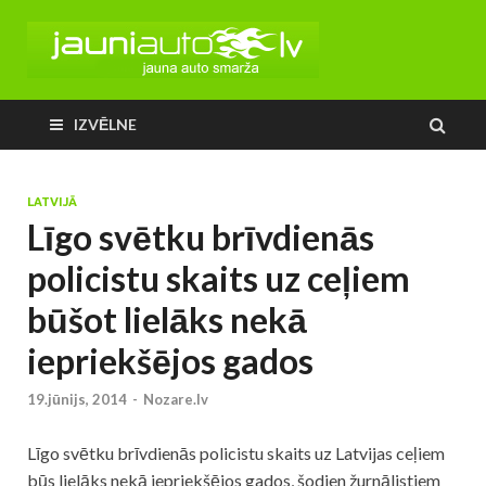
IZVĒLNE
LATVIJĀ
Līgo svētku brīvdienās
policistu skaits uz ceļiem
būšot lielāks nekā
iepriekšējos gados
19.jūnijs, 2014
-
Nozare.lv
Līgo svētku brīvdienās policistu skaits uz Latvijas ceļiem
būs lielāks nekā iepriekšējos gados, šodien žurnālistiem