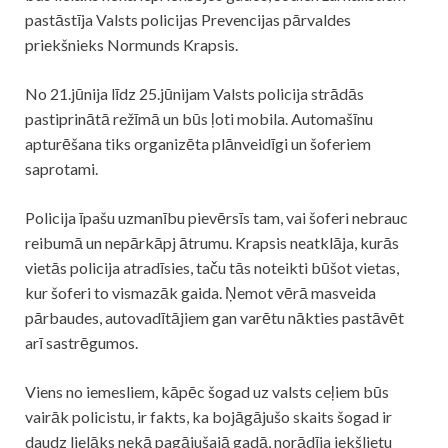
pastāstīja Valsts policijas Prevencijas pārvaldes
priekšnieks Normunds Krapsis.
No 21.jūnija līdz 25.jūnijam Valsts policija strādās
pastiprinātā režīmā un būs ļoti mobila. Automašīnu
apturēšana tiks organizēta plānveidīgi un šoferiem
saprotami.
Policija īpašu uzmanību pievērsīs tam, vai šoferi nebrauc
reibumā un nepārkāpj ātrumu. Krapsis neatklāja, kurās
vietās policija atradīsies, taču tās noteikti būšot vietas,
kur šoferi to vismazāk gaida. Ņemot vērā masveida
pārbaudes, autovadītājiem gan varētu nākties pastāvēt
arī sastrēgumos.
Viens no iemesliem, kāpēc šogad uz valsts ceļiem būs
vairāk policistu, ir fakts, ka bojāgājušo skaits šogad ir
daudz lielāks nekā pagājušajā gadā, norādīja iekšlietu