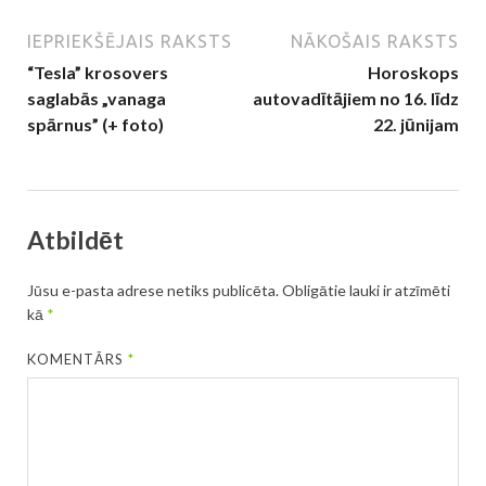
IEPRIEKŠĒJAIS RAKSTS
NĀKOŠAIS RAKSTS
“Tesla” krosovers
Horoskops
saglabās „vanaga
autovadītājiem no 16. līdz
spārnus” (+ foto)
22. jūnijam
Atbildēt
Jūsu e-pasta adrese netiks publicēta.
Obligātie lauki ir atzīmēti
kā
*
KOMENTĀRS
*