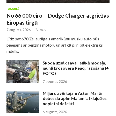
PASAULĒ
No 66 000 eiro – Dodge Charger atgriežas
Eiropas tirgū
7.augusts, 2026
-
iAuto.lv
Līdz pat 670 Zs jaudīgais amerikāņu muskuļauto būs
pieejams ar benzīna motoru un arī kā pilnībā elektrisks
mdelis.
Škoda uzsāk sava lielākā modeļa,
jaunā krosovera Peaq, ražošanu (+
FOTO)
7.augusts, 2026
Miljardu vērtajam Aston Martin
debesskrāpim Maiami atklājušies
nopietni defekti
6.augusts, 2026