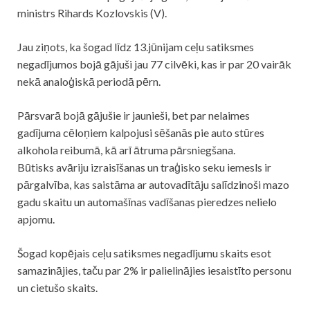
ministrs Rihards Kozlovskis (V).
Jau ziņots, ka šogad līdz 13.jūnijam ceļu satiksmes
negadījumos bojā gājuši jau 77 cilvēki, kas ir par 20 vairāk
nekā analoģiskā periodā pērn.
Pārsvarā bojā gājušie ir jaunieši, bet par nelaimes
gadījuma cēloņiem kalpojusi sēšanās pie auto stūres
alkohola reibumā, kā arī ātruma pārsniegšana.
Būtisks
avāriju
izraisīšanas un traģisko seku iemesls ir
pārgalvība, kas saistāma ar autovadītāju salīdzinoši mazo
gadu skaitu un automašīnas vadīšanas pieredzes nelielo
apjomu.
Šogad kopējais ceļu satiksmes negadījumu skaits esot
samazinājies, taču par 2% ir palielinājies iesaistīto personu
un cietušo skaits.