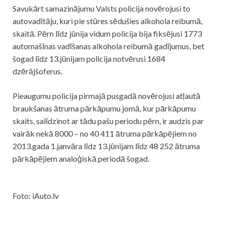
Savukārt samazinājumu Valsts policija novērojusi to
autovadītāju, kuri pie stūres sēdušies alkohola reibumā,
skaitā. Pērn līdz jūnija vidum policija bija fiksējusi 1773
automašīnas vadīšanas alkohola reibumā gadījumus, bet
šogad līdz 13.jūnijam policija notvērusi 1684
dzērājšoferus.
Pieaugumu policija pirmajā pusgadā novērojusi atļautā
braukšanas ātruma pārkāpumu jomā, kur pārkāpumu
skaits, salīdzinot ar tādu pašu periodu pērn, ir audzis par
vairāk nekā 8000 – no 40 411 ātruma pārkāpējiem no
2013.gada 1.janvāra līdz 13.jūnijam līdz 48 252 ātruma
pārkāpējiem analoģiskā periodā šogad.
Foto: iAuto.lv