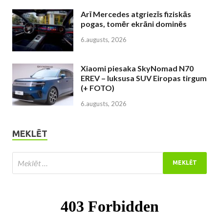
Arī Mercedes atgriezīs fiziskās
pogas, tomēr ekrāni dominēs
6.augusts, 2026
Xiaomi piesaka SkyNomad N70
EREV – luksusa SUV Eiropas tirgum
(+ FOTO)
6.augusts, 2026
MEKLĒT