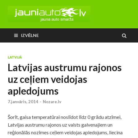
IZVĒLNE
LATVIJĀ
Latvijas austrumu rajonos
uz ceļiem veidojas
apledojums
7.janvāris, 2014
-
Nozare.lv
Šorīt, gaisa temperatūrai noslīdot līdz 0 grādu atzīmei,
Latvijas austrumu rajonos uz valsts galvenajiem un
reģionālās nozīmes ceļiem veidojas apledojums, liecina