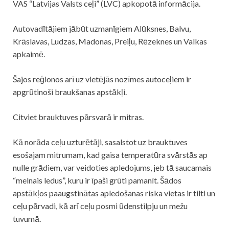
VAS “Latvijas Valsts ceļi” (LVC) apkopotā informācija.
Autovadītājiem jābūt uzmanīgiem Alūksnes, Balvu,
Krāslavas, Ludzas, Madonas, Preiļu, Rēzeknes un Valkas
apkaimē.
Šajos reģionos arī uz vietējās nozīmes autoceļiem ir
apgrūtinoši braukšanas apstākļi.
Citviet brauktuves pārsvarā ir mitras.
Kā norāda ceļu uzturētāji, sasalstot uz brauktuves
esošajam mitrumam, kad gaisa temperatūra svārstās ap
nulle grādiem, var veidoties apledojums, jeb tā saucamais
“melnais ledus”, kuru ir īpaši grūti pamanīt. Šādos
apstākļos paaugstinātas apledošanas riska vietas ir tilti un
ceļu pārvadi, kā arī ceļu posmi ūdenstilpju un mežu
tuvumā.