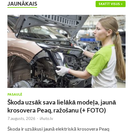
JAUNĀKAIS
SKATĪT VISUS
PASAULĒ
Škoda uzsāk sava lielākā modeļa, jaunā
krosovera Peaq, ražošanu (+ FOTO)
7.augusts, 2026
-
iAuto.lv
Škoda ir uzsākusi jaunā elektriskā krosovera Peaq