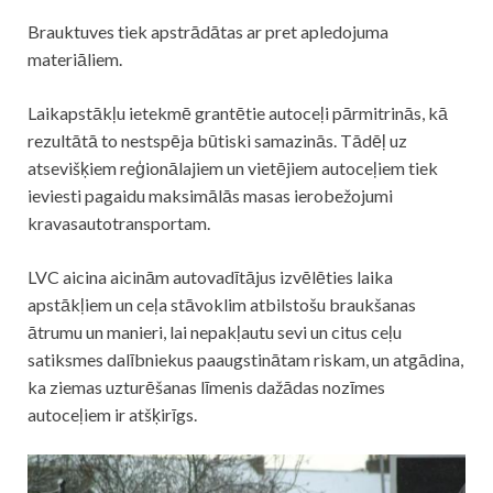
Brauktuves tiek apstrādātas ar pret apledojuma
materiāliem.
Laikapstākļu ietekmē grantētie autoceļi pārmitrinās, kā
rezultātā to nestspēja būtiski samazinās. Tādēļ uz
atsevišķiem reģionālajiem un vietējiem autoceļiem tiek
ieviesti pagaidu maksimālās masas ierobežojumi
kravas
autotransportam
.
LVC aicina aicinām autovadītājus izvēlēties laika
apstākļiem un ceļa stāvoklim atbilstošu braukšanas
ātrumu un manieri, lai nepakļautu sevi un citus ceļu
satiksmes dalībniekus paaugstinātam riskam, un atgādina,
ka ziemas uzturēšanas līmenis dažādas nozīmes
autoceļiem ir atšķirīgs.