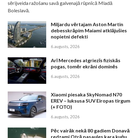
sērijveida ražošanu savā galvenajā rūpnīcā Mladā
Boleslavā.
Miljardu vērtajam Aston Martin
debesskrāpim Maiami atklājušies
nopietni defekti
6.augusts, 2026
Arī Mercedes atgriezīs fiziskās
pogas, tomēr ekrāni dominēs
6.augusts, 2026
Xiaomi piesaka SkyNomad N70
EREV – luksusa SUV Eiropas tirgum
(+ FOTO)
6.augusts, 2026
Pēc vairāk nekā 80 gadiem Donavā
redzami Otrā pasaules kara kuģu