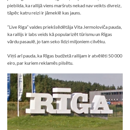
piebilda, ka rallijā viens maršruts nekad nav veikts divreiz,
tāpēc katru reizi ir jāmeklē kas jauns.
“Live Riga” valdes priekšsēdētāja Vita Jermoloviča pauda,
ka rallijs ir labs veids kā popularizēt tūrismu un Rīgas
vārdu pasaulē, jo tam seko līdzi miljoniem cilvēku.
Viņš arī pauda, ka Rīgas budžetā rallijam ir atvēlēti 50 000
eiro, par kuriem reklamēs pilsētu.