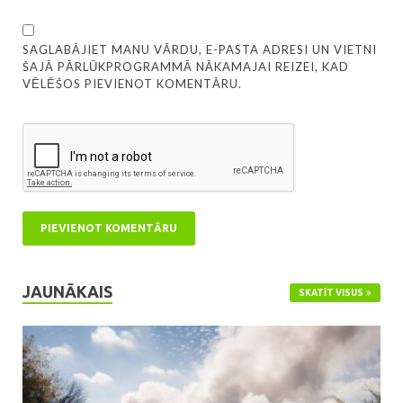
SAGLABĀJIET MANU VĀRDU, E-PASTA ADRESI UN VIETNI
ŠAJĀ PĀRLŪKPROGRAMMĀ NĀKAMAJAI REIZEI, KAD
VĒLĒŠOS PIEVIENOT KOMENTĀRU.
JAUNĀKAIS
SKATĪT VISUS