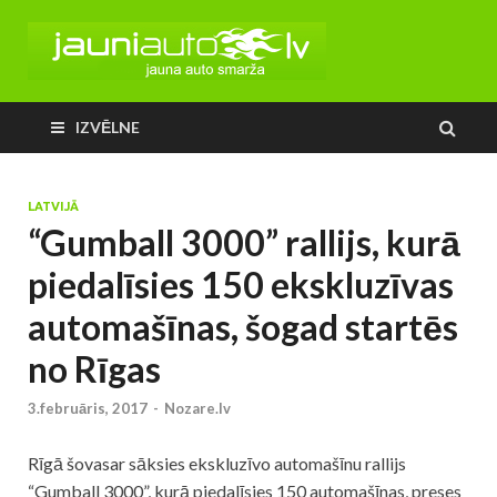
IZVĒLNE
LATVIJĀ
“Gumball 3000” rallijs, kurā
piedalīsies 150 ekskluzīvas
automašīnas, šogad startēs
no Rīgas
3.februāris, 2017
-
Nozare.lv
Rīgā šovasar sāksies ekskluzīvo automašīnu rallijs
“Gumball 3000”, kurā piedalīsies 150 automašīnas, preses