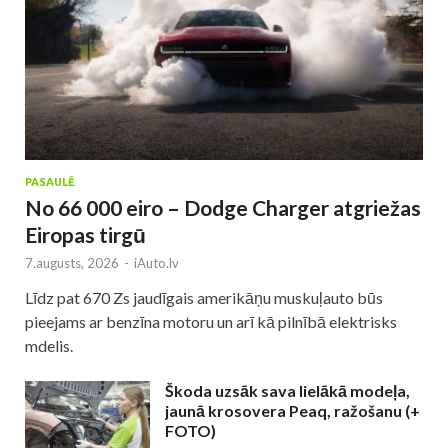
PASAULĒ
No 66 000 eiro – Dodge Charger atgriežas
Eiropas tirgū
7.augusts, 2026
-
iAuto.lv
Līdz pat 670 Zs jaudīgais amerikāņu muskuļauto būs
pieejams ar benzīna motoru un arī kā pilnībā elektrisks
mdelis.
Škoda uzsāk sava lielākā modeļa,
jaunā krosovera Peaq, ražošanu (+
FOTO)