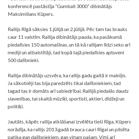
konferencē pastāstīja “Gumball 3000” dibinātājs
Maksimilians Kūpers.
Rallijs Rīgā sāksies 1.jūlijā un 2.jūlijā. Pēc tam tas brauks
caur 11 valstīm. Rallija dibinātājs pauda, ka pasākumā
piedalīsies 150 automašīnas, un tā kā rallijam līdzi seko arī
mediji un atbalstītāji, tad kopā tajā piedalīsies aptuveni
500 dalībnieki.
Rallija dibinātājs uzsvēra, ka rallijs gadu gaitā ir mainījis.
Ja sākotnēji tas bija paredzēts tikai dalībniekiem, tad
tagad tas ir domāts arī sabiedrībai. Rallijā piedalās daudz
slavenības, tai skaitā mūziķi, sportisti, aktieri, dīdžeji un
politiķi.
Jautāts, kāpēc rallija atklāšanai izvēlēta tieši Rīga, Kūpers
norādīja, ka rallijs 2013.gadā brauca cauri Rīgai un pilsēta
patika gan dalībniekiem, gan viņam pašam. Viņš arī