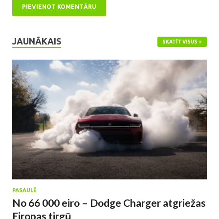
JAUNĀKAIS
SKATĪT VISUS
PASAULĒ
No 66 000 eiro – Dodge Charger atgriežas
Eiropas tirgū