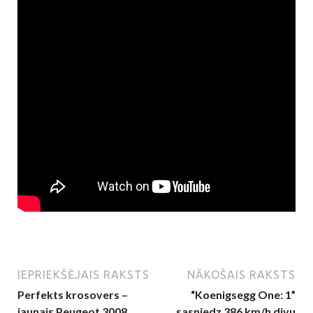
IEPRIEKŠĒJAIS RAKSTS
NĀKOŠAIS RAKSTS
Perfekts krosovers –
“Koenigsegg One: 1”
jaunais Peugeot 3008
sasniedz 386 km/h divu