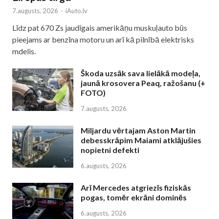
7.augusts, 2026
-
iAuto.lv
Līdz pat 670 Zs jaudīgais amerikāņu muskuļauto būs
pieejams ar benzīna motoru un arī kā pilnībā elektrisks
mdelis.
Škoda uzsāk sava lielākā modeļa,
jaunā krosovera Peaq, ražošanu (+
FOTO)
7.augusts, 2026
Miljardu vērtajam Aston Martin
debesskrāpim Maiami atklājušies
nopietni defekti
6.augusts, 2026
Arī Mercedes atgriezīs fiziskās
pogas, tomēr ekrāni dominēs
6.augusts, 2026