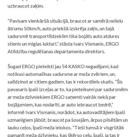
uzbraucot zaķim.
“Pavisam vienkāršā situācijā, braucot ar samērā nelielu
ātrumu 50km/h, auto priekšā izskrēja zaķis, un šajā
sadursmē transportlīdzeklim tika bojāts auto atdures
stienis un miglas lukturi,” stāsta Ivars Vismanis, ERGO
Atlīdzību regulēšanas departamenta direktors.
Šogad ERGO pieteikti jau 54 KASKO negadījumi, kad
notikusi automašīnas sadursme ar meža zvēriem, un,
salīdzinot ar citiem gadiem, tas ir rekordliels skaits. “Šis
pavasaris īpaši izceļas ar to, ka pieteikumi par sadursmēm
ar meža dzīvniekiem ERGO saņemti vairāk nekā par
bojājumiem, kas nodarīti, ar auto iebraucot bedrē,”
informē Ivars Vismanis, norādot, ka autovadītājiem īpaši
uzmanīgiem jābūt, braucot pa šosejām, ārpus pilsētām un
lauku ceļos, īpaši meža ielokos. “Tieši tumsā ir visgrūtāk
pamanīt meža dzīvnieku, kas šķērso ceļu, īpaši, ja tas ir