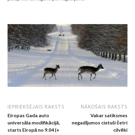
IEPRIEKŠĒJAIS RAKSTS
NĀKOŠAIS RAKSTS
Eiropas Gada auto
Vakar satiksmes
universāla modifikācijā,
negadījumos cietuši četri
starts Eiropā no 9.04 (+
cilvēki