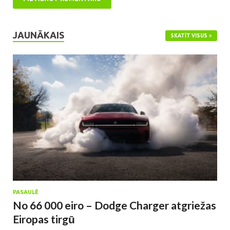
JAUNĀKAIS
SKATĪT VISUS
PASAULĒ
No 66 000 eiro – Dodge Charger atgriežas
Eiropas tirgū