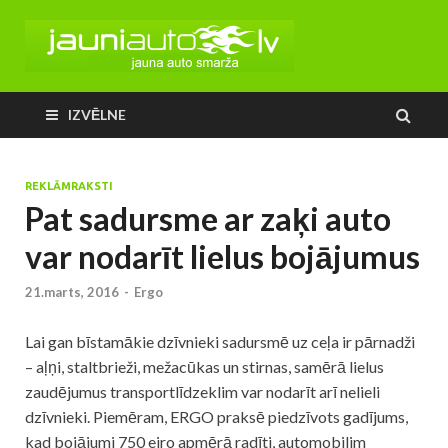
IZVĒLNE
REKLĀMRAKSTI
Pat sadursme ar zaķi auto
var nodarīt lielus bojājumus
21.marts, 2016
-
Ergo
Lai gan bīstamākie dzīvnieki sadursmē uz ceļa ir pārnadži
– aļņi, staltbrieži, mežacūkas un stirnas, samērā lielus
zaudējumus transportlīdzeklim var nodarīt arī nelieli
dzīvnieki. Piemēram, ERGO praksē piedzīvots gadījums,
kad bojājumi 750 eiro apmērā radīti, automobilim