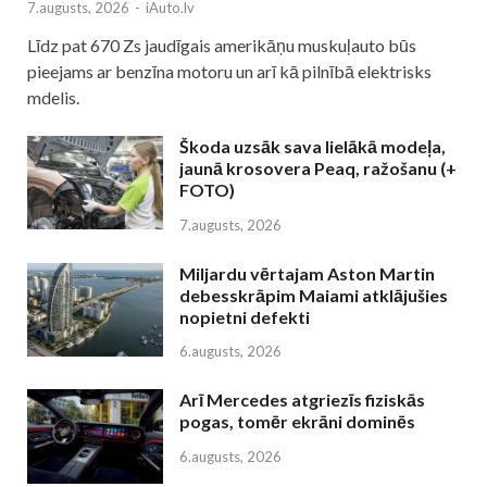
7.augusts, 2026
-
iAuto.lv
Līdz pat 670 Zs jaudīgais amerikāņu muskuļauto būs
pieejams ar benzīna motoru un arī kā pilnībā elektrisks
mdelis.
Škoda uzsāk sava lielākā modeļa,
jaunā krosovera Peaq, ražošanu (+
FOTO)
7.augusts, 2026
Miljardu vērtajam Aston Martin
debesskrāpim Maiami atklājušies
nopietni defekti
6.augusts, 2026
Arī Mercedes atgriezīs fiziskās
pogas, tomēr ekrāni dominēs
6.augusts, 2026