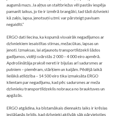
augumā mazs. Ja aļņus un staltbriežus vēl pastāv iespēja
pamanīt laikus, jo tie ir izmērā brangāki, tad tādi dzīvnieki
kā zaķis, lapsa, jenotsuņi u.tml. var pārsteigt pavisam
negaidīti.”
ERGO dati liecina, ka kopumā visvairāk negadījumos ar
dzīvniekiem iesaistītas stirnas, mežacūkas, lapsas un
jenoti. Izmaksas, lai atjaunotu transportlīdzekli šādos
gadījumos, vidēji svārstās 2 000 – 4 000 eiro apmērā.
Apdrošinātāja praksē nereti ir bijušas arī sadursmes ar
putniem – piemēram, stārķiem un kaijām. Pēdējā laikā
lielākā atlīdzība – 14 500 eiro tika izmaksāta ERGO
klientam par negadījumu, kad pēc sadursmes ar meža
dzīvnieku transportlīdzeklis nobrauca no brauktuves un
apgāzās.
ERGO atgādina, ka bīstamākais diennakts laiks ir krēslas
iestāšanās brīdis, kad dzīvnieki aktīvāk sāk pārvietoties