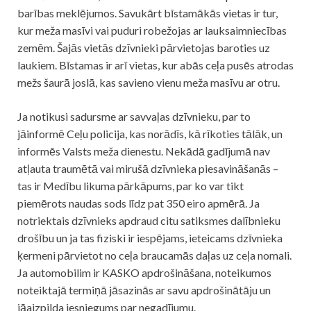
barības meklējumos. Savukārt bīstamākās vietas ir tur,
kur meža masīvi vai puduri robežojas ar lauksaimniecības
zemēm. Šajās vietās dzīvnieki pārvietojas baroties uz
laukiem. Bīstamas ir arī vietas, kur abās ceļa pusēs atrodas
mežs šaurā joslā, kas savieno vienu meža masīvu ar otru.
Ja notikusi sadursme ar savvaļas dzīvnieku, par to
jāinformē Ceļu policija, kas norādīs, kā rīkoties tālāk, un
informēs Valsts meža dienestu. Nekādā gadījumā nav
atļauta traumētā vai mirušā dzīvnieka piesavināšanās –
tas ir Medību likuma pārkāpums, par ko var tikt
piemērots naudas sods līdz pat 350 eiro apmērā. Ja
notriektais dzīvnieks apdraud citu satiksmes dalībnieku
drošību un ja tas fiziski ir iespējams, ieteicams dzīvnieka
ķermeni pārvietot no ceļa braucamās daļas uz ceļa nomali.
Ja automobilim ir KASKO apdrošināšana, noteikumos
noteiktajā termiņā jāsazinās ar savu apdrošinātāju un
jāaizpilda iesniegums par negadījumu.