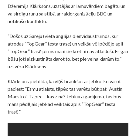
Džeremijs Klārksons, uzstājās ar lamuvārdiem bagātu un
vaļsirdīgu runu saistībā ar raidorganizāciju BBC un
notikušo konfliktu.
”Došos uz Sareju (vieta a
nglijas dienvidaustrumos, kur
atrodas ”TopGear” testa trase
) un veikšu vēl pēdējo apli
”TopGear” trasē pirms mani tie kretīni nav atlaiduši. Es gan
būšu ļoti aizkustināts darot to, bet pie velna, darām to,”
uzsvēra Klārksons
Klārksons piebilda, ka viņš braukšot ar jebko, ko varot
paciest: ”Esmu atlaists, tāpēc tas varētu būt pat ”Austin
Maestro”. Tāpēc – kas zina? Jebkurā gadījumā, tas būs
mans pēdējais jebkad veiktais aplis ”TopGear” testa
trasē.”