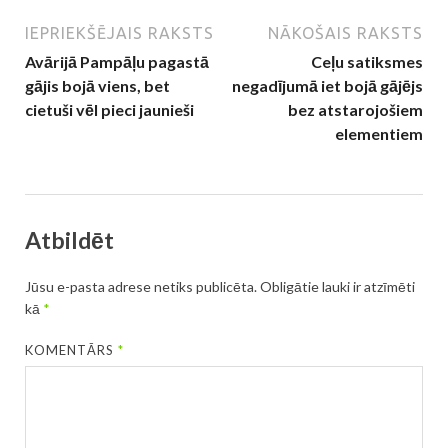
IEPRIEKŠĒJAIS RAKSTS
NĀKOŠAIS RAKSTS
Avārijā Pampāļu pagastā
Ceļu satiksmes
gājis bojā viens, bet
negadījumā iet bojā gājējs
cietuši vēl pieci jaunieši
bez atstarojošiem
elementiem
Atbildēt
Jūsu e-pasta adrese netiks publicēta.
Obligātie lauki ir atzīmēti
kā
*
KOMENTĀRS
*