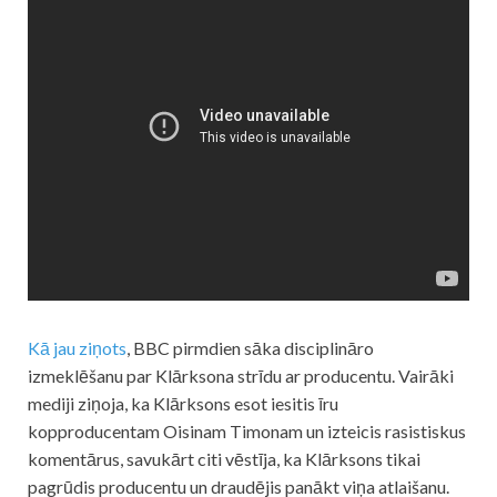
Kā jau ziņots
, BBC pirmdien sāka disciplināro
izmeklēšanu par
Klārksona
strīdu ar producentu. Vairāki
mediji ziņoja, ka
Klārksons
esot iesitis īru
kopproducentam Oisinam Timonam un izteicis rasistiskus
komentārus, savukārt citi vēstīja, ka
Klārksons
tikai
pagrūdis producentu un draudējis panākt viņa atlaišanu.