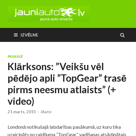
IZVĒLNE
PASAULĒ
Klārksons: ”Veikšu vēl
pēdējo apli ”TopGear” trasē
pirms neesmu atlaists” (+
video)
21.marts, 2015
-
iAuto
Londonā notikušajā labdarības pasākumā, uz kuru tika
uzaicināts no raidījuma ”TopGear” vadīšanas atsādinātais