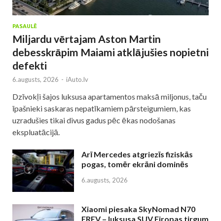
PASAULĒ
Miljardu vērtajam Aston Martin
debesskrāpim Maiami atklājušies nopietni
defekti
6.augusts, 2026
-
iAuto.lv
Dzīvokļi šajos luksusa apartamentos maksā miljonus, taču
īpašnieki saskaras nepatīkamiem pārsteigumiem, kas
uzradušies tikai divus gadus pēc ēkas nodošanas
ekspluatācijā.
Arī Mercedes atgriezīs fiziskās
pogas, tomēr ekrāni dominēs
6.augusts, 2026
Xiaomi piesaka SkyNomad N70
EREV – luksusa SUV Eiropas tirgum