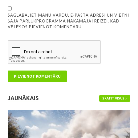
SAGLABĀJIET MANU VĀRDU, E-PASTA ADRESI UN VIETNI
ŠAJĀ PĀRLŪKPROGRAMMĀ NĀKAMAJAI REIZEI, KAD
VĒLĒŠOS PIEVIENOT KOMENTĀRU.
JAUNĀKAIS
SKATĪT VISUS