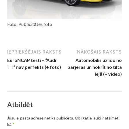
Foto: Publicitātes foto
IEPRIEKŠĒJAIS RAKSTS
NĀKOŠAIS RAKSTS
EuroNCAP testi – “Audi
Automobilis uzlido no
TT” nav perfekts (+ foto)
barjeras un nokrīt no tilta
lejā (+ video)
Atbildēt
Jūsu e-pasta adrese netiks publicēta.
Obligātie lauki ir atzīmēti
kā
*