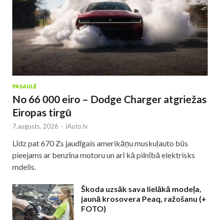
PASAULĒ
No 66 000 eiro – Dodge Charger atgriežas
Eiropas tirgū
7.augusts, 2026
-
iAuto.lv
Līdz pat 670 Zs jaudīgais amerikāņu muskuļauto būs
pieejams ar benzīna motoru un arī kā pilnībā elektrisks
mdelis.
Škoda uzsāk sava lielākā modeļa,
jaunā krosovera Peaq, ražošanu (+
FOTO)