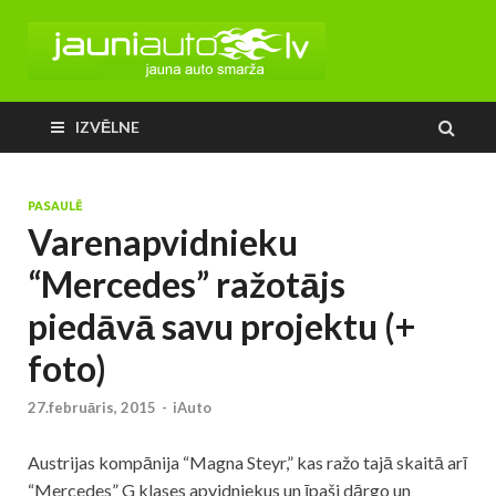
IZVĒLNE
PASAULĒ
Varenapvidnieku
“Mercedes” ražotājs
piedāvā savu projektu (+
foto)
27.februāris, 2015
-
iAuto
Austrijas kompānija “Magna Steyr,” kas ražo tajā skaitā arī
“Mercedes” G klases apvidniekus un īpaši dārgo un