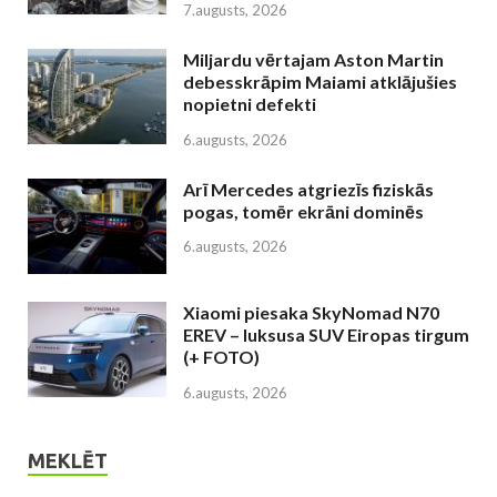
7.augusts, 2026
Miljardu vērtajam Aston Martin
debesskrāpim Maiami atklājušies
nopietni defekti
6.augusts, 2026
Arī Mercedes atgriezīs fiziskās
pogas, tomēr ekrāni dominēs
6.augusts, 2026
Xiaomi piesaka SkyNomad N70
EREV – luksusa SUV Eiropas tirgum
(+ FOTO)
6.augusts, 2026
MEKLĒT