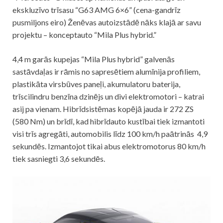
ekskluzīvo trīsasu “G63 AMG 6×6” (cena-gandrīz
pusmiljons eiro) Ženēvas autoizstādē nāks klajā ar savu
projektu – konceptauto “Mila Plus hybrid.”
4,4 m garās kupejas “Mila Plus hybrid” galvenās
sastāvdaļas ir rāmis no sapresētiem alumīnija profiliem,
plastikāta virsbūves paneļi, akumulatoru baterija,
trīscilindru benzīna dzinējs un divi elektromotori – katrai
asij pa vienam. Hibrīdsistēmas kopējā jauda ir 272 ZS
(580 Nm) un brīdī, kad hibrīdauto kustībai tiek izmantoti
visi trīs agregāti, automobilis līdz 100 km/h paātrinās 4,9
sekundēs. Izmantojot tikai abus elektromotorus 80 km/h
tiek sasniegti 3,6 sekundēs.