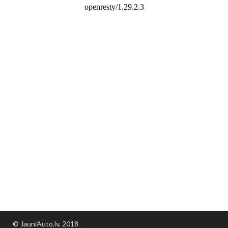
© JauniAuto.lv, 2018