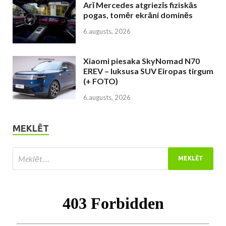
Arī Mercedes atgriezīs fiziskās
pogas, tomēr ekrāni dominēs
6.augusts, 2026
Xiaomi piesaka SkyNomad N70
EREV – luksusa SUV Eiropas tirgum
(+ FOTO)
6.augusts, 2026
MEKLĒT