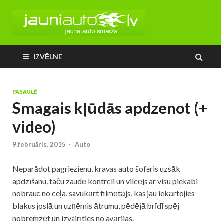
IZVĒLNE
PASAULĒ
Smagais kļūdās apdzenot (+
video)
9.februāris, 2015
-
iAuto
Neparādot pagriezienu, kravas auto šoferis uzsāk
apdzīšanu, taču zaudē kontroli un vilcējs ar visu piekabi
nobrauc no ceļa, savukārt filmētājs, kas jau iekārtojies
blakus joslā un uzņēmis ātrumu, pēdējā brīdī spēj
nobremzēt un izvairīties no avārijas.