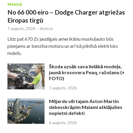
PASAULĒ
No 66 000 eiro – Dodge Charger atgriežas
Eiropas tirgū
7.augusts, 2026
-
iAuto.lv
Līdz pat 670 Zs jaudīgais amerikāņu muskuļauto būs
pieejams ar benzīna motoru un arī kā pilnībā elektrisks
mdelis.
Škoda uzsāk sava lielākā modeļa,
jaunā krosovera Peaq, ražošanu (+
FOTO)
7.augusts, 2026
Miljardu vērtajam Aston Martin
debesskrāpim Maiami atklājušies
nopietni defekti
6.augusts, 2026