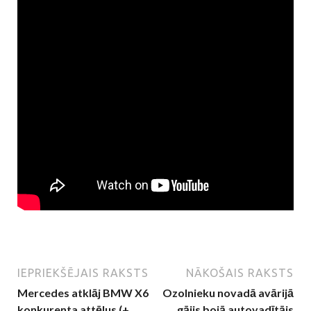
IEPRIEKŠĒJAIS RAKSTS
NĀKOŠAIS RAKSTS
Mercedes atklāj BMW X6
Ozolnieku novadā avārijā
konkurenta attēlus (+
gājis bojā autovadītājs