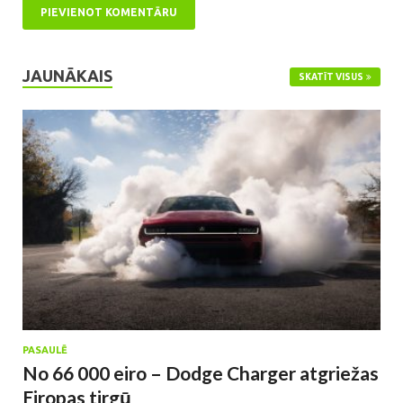
JAUNĀKAIS
SKATĪT VISUS
PASAULĒ
No 66 000 eiro – Dodge Charger atgriežas
Eiropas tirgū