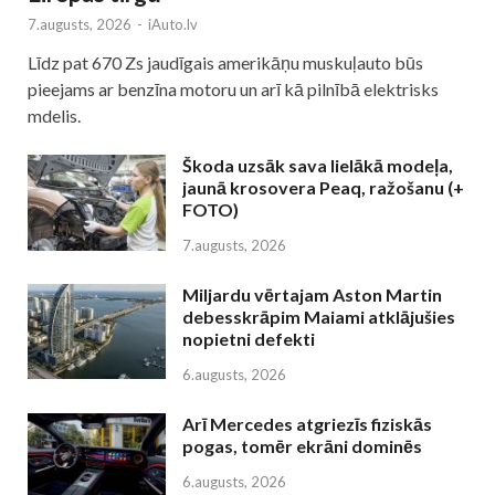
7.augusts, 2026
-
iAuto.lv
Līdz pat 670 Zs jaudīgais amerikāņu muskuļauto būs
pieejams ar benzīna motoru un arī kā pilnībā elektrisks
mdelis.
Škoda uzsāk sava lielākā modeļa,
jaunā krosovera Peaq, ražošanu (+
FOTO)
7.augusts, 2026
Miljardu vērtajam Aston Martin
debesskrāpim Maiami atklājušies
nopietni defekti
6.augusts, 2026
Arī Mercedes atgriezīs fiziskās
pogas, tomēr ekrāni dominēs
6.augusts, 2026