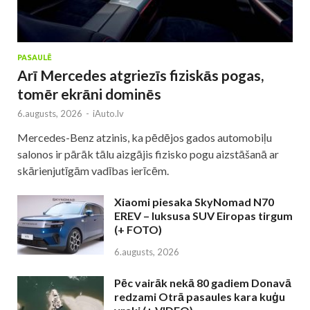
PASAULĒ
Arī Mercedes atgriezīs fiziskās pogas,
tomēr ekrāni dominēs
6.augusts, 2026
-
iAuto.lv
Mercedes-Benz atzinis, ka pēdējos gados automobiļu
salonos ir pārāk tālu aizgājis fizisko pogu aizstāšanā ar
skārienjutīgām vadības ierīcēm.
Xiaomi piesaka SkyNomad N70
EREV – luksusa SUV Eiropas tirgum
(+ FOTO)
6.augusts, 2026
Pēc vairāk nekā 80 gadiem Donavā
redzami Otrā pasaules kara kuģu