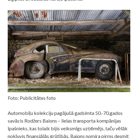
Foto: Publicitātes foto
Automobiļu kolekciju pagājušā gadsimta 50.-70.gados
savācis Rodžers Baions – lielas transporta kompānijas
īpašnieks, kas tolaik bijis veiksmīgs uzņēmējs, taču vēlāk
nokļuvis finansiālās grūtībās. Baions nomira pirms desmit