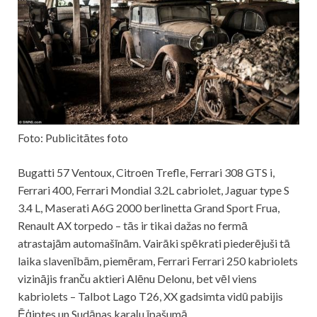
Foto: Publicitātes foto
Bugatti 57 Ventoux, Citroеn Trefle, Ferrari 308 GTS i,
Ferrari 400, Ferrari Mondial 3.2L cabriolet, Jaguar type S
3.4 L, Maserati A6G 2000 berlinetta Grand Sport Frua,
Renault AX torpedo – tās ir tikai dažas no fermā
atrastajām automašīnām. Vairāki spēkrati piederējuši tā
laika slavenībām, piemēram, Ferrari Ferrari 250 kabriolets
vizinājis franču aktieri Alēnu Delonu, bet vēl viens
kabriolets – Talbot Lago T26, XX gadsimta vidū pabijis
Ēģiptes un Sudānas karaļu īpašumā.