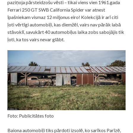
paziņoja pārsteidzošu vēsti – tikai viens vien 1961.gada
Ferrari 250 GT SWB California Spider var atnest
īpašniekam vismaz 12 miljonus eiro! Kolekcijā ir arī citi
ļoti vērtīgi automobiļi, kas diemžēl, vairs nav pārāk labā
stāvoklī, savukārt 40 automobiļus laika zobs sabojājis tik
ļoti, ka tos vairs nevar glābt.
Foto: Publicitātes foto
Baiona automobiļi tiks pārdoti izsolē, ko sarīkos Parīzē,