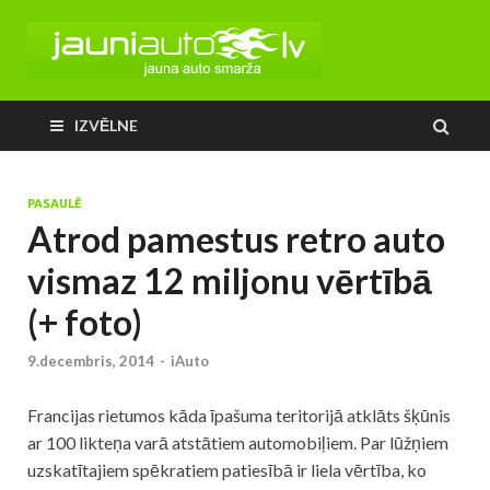
IZVĒLNE
PASAULĒ
Atrod pamestus retro auto
vismaz 12 miljonu vērtībā
(+ foto)
9.decembris, 2014
-
iAuto
Francijas rietumos kāda īpašuma teritorijā atklāts šķūnis
ar 100 likteņa varā atstātiem automobiļiem. Par lūžņiem
uzskatītajiem spēkratiem patiesībā ir liela vērtība, ko