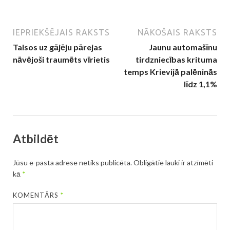
IEPRIEKŠĒJAIS RAKSTS
NĀKOŠAIS RAKSTS
Talsos uz gājēju pārejas
Jaunu automašīnu
nāvējoši traumēts vīrietis
tirdzniecības krituma
temps Krievijā palēninās
līdz 1,1%
Atbildēt
Jūsu e-pasta adrese netiks publicēta.
Obligātie lauki ir atzīmēti
kā
*
KOMENTĀRS
*