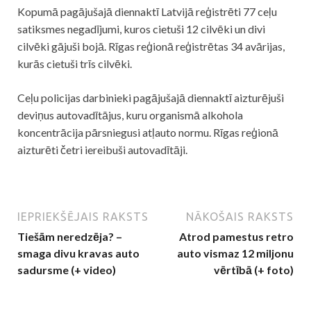
Kopumā pagājušajā diennaktī Latvijā reģistrēti 77 ceļu
satiksmes negadījumi, kuros cietuši 12 cilvēki un divi
cilvēki gājuši bojā. Rīgas reģionā reģistrētas 34
avārijas
,
kurās cietuši trīs cilvēki.
Ceļu policijas darbinieki pagājušajā diennaktī aizturējuši
deviņus autovadītājus, kuru organismā alkohola
koncentrācija pārsniegusi atļauto normu. Rīgas reģionā
aizturēti četri iereibuši autovadītāji.
IEPRIEKŠĒJAIS RAKSTS
NĀKOŠAIS RAKSTS
Tiešām neredzēja? –
Atrod pamestus retro
smaga divu kravas auto
auto vismaz 12 miljonu
sadursme (+ video)
vērtībā (+ foto)