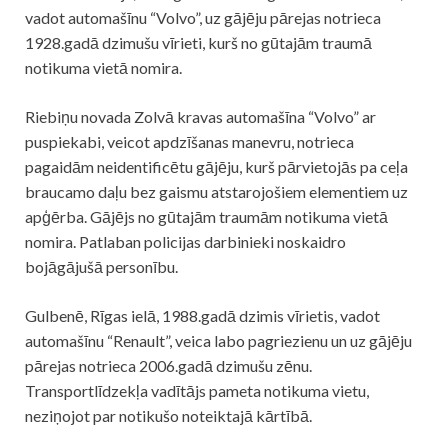
vadot automašīnu “Volvo”, uz gājēju pārejas notrieca
1928.gadā dzimušu vīrieti, kurš no gūtajām traumā
notikuma vietā nomira.
Riebiņu novada Zolvā kravas automašīna “Volvo” ar
puspiekabi, veicot apdzīšanas manevru, notrieca
pagaidām neidentificētu gājēju, kurš pārvietojās pa ceļa
braucamo daļu bez gaismu atstarojošiem elementiem uz
apģērba. Gājējs no gūtajām traumām notikuma vietā
nomira. Patlaban policijas darbinieki noskaidro
bojāgājušā personību.
Gulbenē, Rīgas ielā, 1988.gadā dzimis vīrietis, vadot
automašīnu “Renault”, veica labo pagriezienu un uz gājēju
pārejas notrieca 2006.gadā dzimušu zēnu.
Transportlīdzekļa vadītājs pameta notikuma vietu,
neziņojot par notikušo noteiktajā kārtībā.