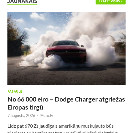
JAUNĀKAIS
SKATĪT VISUS
PASAULĒ
No 66 000 eiro – Dodge Charger atgriežas
Eiropas tirgū
7.augusts, 2026
-
iAuto.lv
Līdz pat 670 Zs jaudīgais amerikāņu muskuļauto būs
pieejams ar benzīna motoru un arī kā pilnībā elektrisks