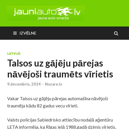
IZVĒLNE
LATVIJĀ
Talsos uz gājēju pārejas
nāvējoši traumēts vīrietis
9.decembris, 2014
-
Nozare.lv
Vakar Talsos uz gājēju pārejas automašīna nāvējoši
traumēja kādu 82 gadus vecu vīrieti.
Valsts policijas Sabiedrisko attiecību nodaļā aģentūru
LETA informēja, ka Rīgas ielā 1988.gadā dzimis vīrietis,