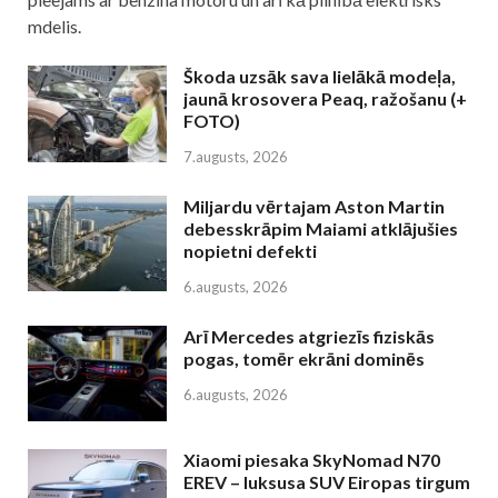
mdelis.
Škoda uzsāk sava lielākā modeļa,
jaunā krosovera Peaq, ražošanu (+
FOTO)
7.augusts, 2026
Miljardu vērtajam Aston Martin
debesskrāpim Maiami atklājušies
nopietni defekti
6.augusts, 2026
Arī Mercedes atgriezīs fiziskās
pogas, tomēr ekrāni dominēs
6.augusts, 2026
Xiaomi piesaka SkyNomad N70
EREV – luksusa SUV Eiropas tirgum