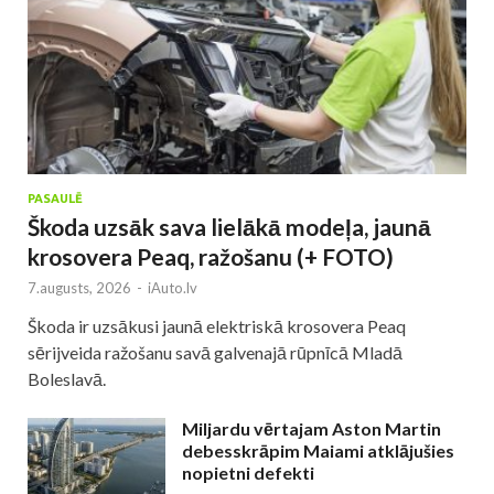
PASAULĒ
Škoda uzsāk sava lielākā modeļa, jaunā
krosovera Peaq, ražošanu (+ FOTO)
7.augusts, 2026
-
iAuto.lv
Škoda ir uzsākusi jaunā elektriskā krosovera Peaq
sērijveida ražošanu savā galvenajā rūpnīcā Mladā
Boleslavā.
Miljardu vērtajam Aston Martin
debesskrāpim Maiami atklājušies
nopietni defekti