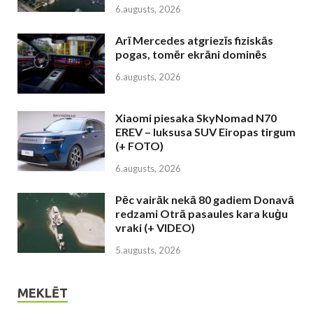
6.augusts, 2026
Arī Mercedes atgriezīs fiziskās
pogas, tomēr ekrāni dominēs
6.augusts, 2026
Xiaomi piesaka SkyNomad N70
EREV – luksusa SUV Eiropas tirgum
(+ FOTO)
6.augusts, 2026
Pēc vairāk nekā 80 gadiem Donavā
redzami Otrā pasaules kara kuģu
vraki (+ VIDEO)
5.augusts, 2026
MEKLĒT