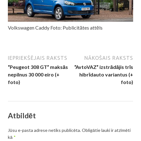
Volkswagen Caddy Foto: Publicitātes attēls
IEPRIEKŠĒJAIS RAKSTS
NĀKOŠAIS RAKSTS
“Peugeot 308 GT” maksās
“AvtoVAZ” izstrādājis trīs
nepilnus 30 000 eiro (+
hibrīdauto variantus (+
foto)
foto)
Atbildēt
Jūsu e-pasta adrese netiks publicēta.
Obligātie lauki ir atzīmēti
kā
*