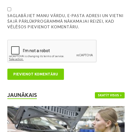
SAGLABĀJIET MANU VĀRDU, E-PASTA ADRESI UN VIETNI
ŠAJĀ PĀRLŪKPROGRAMMĀ NĀKAMAJAI REIZEI, KAD
VĒLĒŠOS PIEVIENOT KOMENTĀRU.
JAUNĀKAIS
SKATĪT VISUS