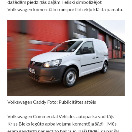
dažādām piedziņās daļām, lieliski simbolizējot
Volkswagen komerciālo transportlīdzekļu klāsta pamatu.
Volkswagen Caddy Foto: Publicitātes attēls
Volkswagen Commercial Vehicles autoparka vadītājs
Kriss Bleks iegūto apbalvojumu komentēja šādi: „Mēs
esam gandarīti par iegūto balvu, jo īpaši tādēļ, ka par šīs