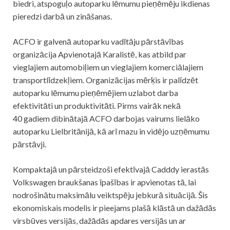
biedri, atspoguļo autoparku lēmumu pieņēmēju ikdienas
pieredzi darbā un zināšanas.
ACFO ir galvenā autoparku vadītāju pārstāvības
organizācija Apvienotajā Karalistē, kas atbild par
vieglajiem automobiļiem un vieglajiem komerciālajiem
transportlīdzekļiem. Organizācijas mērķis ir palīdzēt
autoparku lēmumu pieņēmējiem uzlabot darba
efektivitāti un produktivitāti. Pirms vairāk nekā
40 gadiem dibinātajā ACFO darbojas vairums lielāko
autoparku Lielbritānijā, kā arī mazu in vidējo uzņēmumu
pārstāvji.
Kompaktajā un pārsteidzoši efektīvajā Cadddy ierastās
Volkswagen braukšanas īpašības ir apvienotas tā, lai
nodrošinātu maksimālu veiktspēju jebkurā situācijā. Šis
ekonomiskais modelis ir pieejams plašā klāstā un dažādās
virsbūves versijās, dažādās apdares versijās un ar