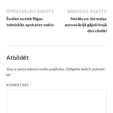
IEPRIEKŠĒJAIS RAKSTS
NĀKOŠAIS RAKSTS
Šodien notiek Rīgas
Netālu no Jūrmalas
tehniskās apskates nakts
autoavārijā gājuši bojā
divi cilvēki
Atbildēt
Jūsu e-pasta adrese netiks publicēta.
Obligātie lauki ir atzīmēti
kā
*
KOMENTĀRS
*