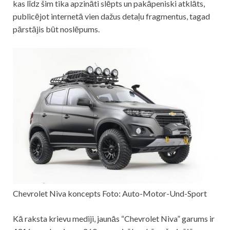
kas līdz šim tika apzināti slēpts un pakāpeniski atklāts,
publicējot internetā vien dažus detaļu fragmentus, tagad
pārstājis būt noslēpums.
Chevrolet Niva koncepts Foto: Auto-Motor-Und-Sport
Kā raksta krievu mediji, jaunās “Chevrolet Niva” garums ir