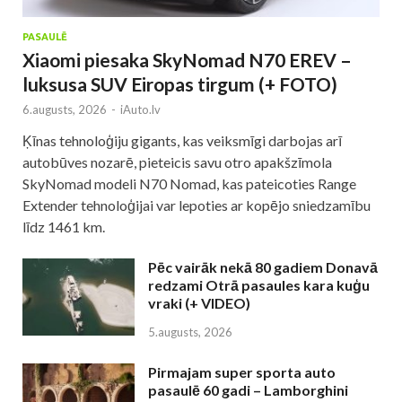
PASAULĒ
Xiaomi piesaka SkyNomad N70 EREV –
luksusa SUV Eiropas tirgum (+ FOTO)
6.augusts, 2026
-
iAuto.lv
Ķīnas tehnoloģiju gigants, kas veiksmīgi darbojas arī
autobūves nozarē, pieteicis savu otro apakšzīmola
SkyNomad modeli N70 Nomad, kas pateicoties Range
Extender tehnoloģijai var lepoties ar kopējo sniedzamību
līdz 1461 km.
Pēc vairāk nekā 80 gadiem Donavā
redzami Otrā pasaules kara kuģu
vraki (+ VIDEO)
5.augusts, 2026
Pirmajam super sporta auto
pasaulē 60 gadi – Lamborghini