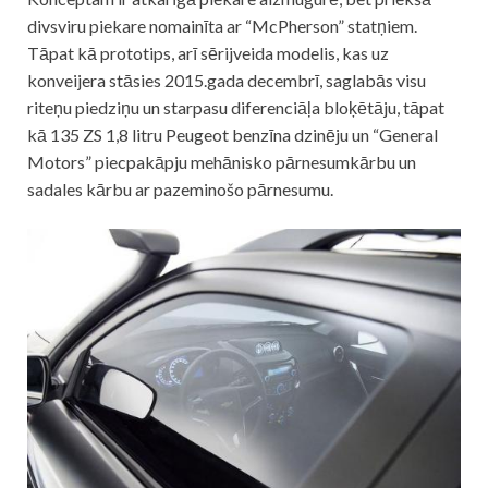
divsviru piekare nomainīta ar “McPherson” statņiem.
Tāpat kā prototips, arī sērijveida modelis, kas uz
konveijera stāsies 2015.gada decembrī, saglabās visu
riteņu piedziņu un starpasu diferenciāļa bloķētāju, tāpat
kā 135 ZS 1,8 litru Peugeot benzīna dzinēju un “General
Motors” piecpakāpju mehānisko pārnesumkārbu un
sadales kārbu ar pazeminošo pārnesumu.