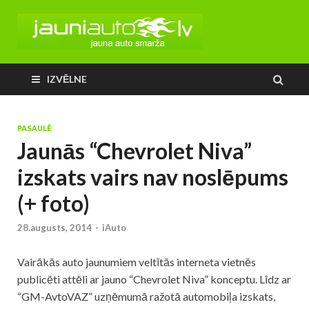
IZVĒLNE
PASAULĒ
Jaunās “Chevrolet Niva”
izskats vairs nav noslēpums
(+ foto)
28.augusts, 2014
-
iAuto
Vairākās auto jaunumiem veltītās interneta vietnēs
publicēti attēli ar jauno “Chevrolet Niva” konceptu. Līdz ar
“GM-AvtoVAZ” uzņēmumā ražotā automobiļa izskats,