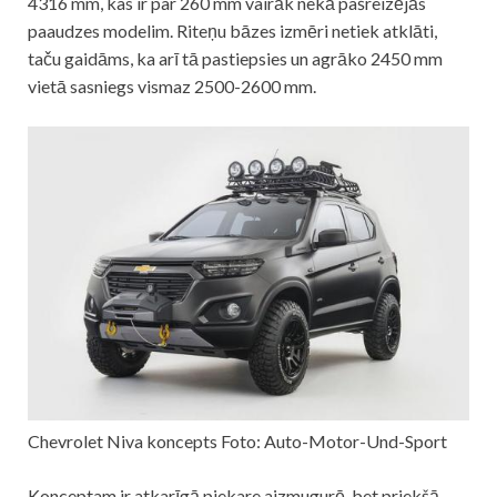
4316 mm, kas ir par 260 mm vairāk nekā pašreizējās
paaudzes modelim. Riteņu bāzes izmēri netiek atklāti,
taču gaidāms, ka arī tā pastiepsies un agrāko 2450 mm
vietā sasniegs vismaz 2500-2600 mm.
Chevrolet Niva koncepts Foto: Auto-Motor-Und-Sport
Konceptam ir atkarīgā piekare aizmugurē, bet priekšā