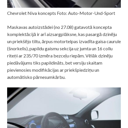
Chevrolet Niva koncepts Foto: Auto-Motor-Und-Sport
Maskavas autoizstādei (no 27.08) gatavotā koncepta
komplektācijā ir arī aizsargplāksne, kas pasargā dzinēju
un priekšējo tiltu, ārpus motortelpas izvadīta gaisa caurule
(šnorkelis), papildu gaismu sekcija uz jumta un 16 collu
riteņi ar 235/70 izmēra bezceļu riepām. Vēlāk dzinēju
piedāvājums tiks papildināts, bet versiju skaitam
pievienosies modifikācijas ar priekšpiedziņu un
automātisko pārnesumkārbu.