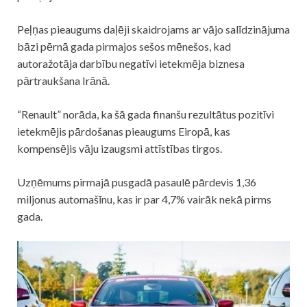
Peļņas pieaugums daļēji skaidrojams ar vājo salīdzinājuma
bāzi pērnā gada pirmajos sešos mēnešos, kad
autoražotāja darbību negatīvi ietekmēja biznesa
pārtraukšana Irānā.
“Renault” norāda, ka šā gada finanšu rezultātus pozitīvi
ietekmējis pārdošanas pieaugums Eiropā, kas
kompensējis vāju izaugsmi attīstības tirgos.
Uzņēmums pirmajā pusgadā pasaulē pārdevis 1,36
miljonus automašīnu, kas ir par 4,7% vairāk nekā pirms
gada.