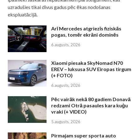
uzradušies tikai divus gadus pēc ēkas nodošanas
ekspluatācijā.
Arī Mercedes atgriezīs fiziskās
pogas, tomēr ekrāni dominēs
6.augusts, 2026
Xiaomi piesaka SkyNomad N70
EREV – luksusa SUV Eiropas tirgum
(+ FOTO)
6.augusts, 2026
Pēc vairāk nekā 80 gadiem Donavā
redzami Otrā pasaules kara kuģu
vraki (+ VIDEO)
5.augusts, 2026
Pirmajam super sporta auto