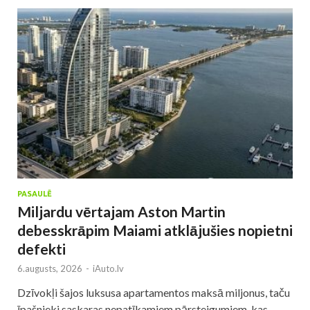
PASAULĒ
Miljardu vērtajam Aston Martin
debesskrāpim Maiami atklājušies nopietni
defekti
6.augusts, 2026
-
iAuto.lv
Dzīvokļi šajos luksusa apartamentos maksā miljonus, taču
īpašnieki saskaras nepatīkamiem pārsteigumiem, kas