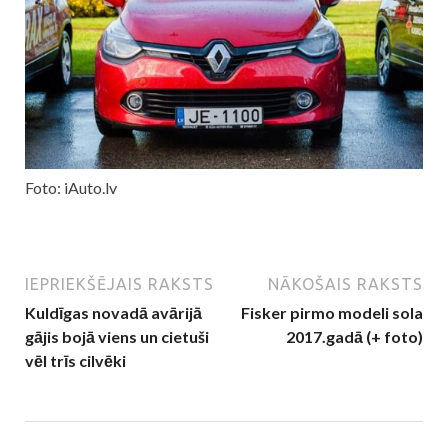
Foto: iAuto.lv
IEPRIEKŠĒJAIS RAKSTS
NĀKOŠAIS RAKSTS
Kuldīgas novadā avārijā
Fisker pirmo modeli sola
gājis bojā viens un cietuši
2017.gadā (+ foto)
vēl trīs cilvēki