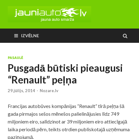
IZVĒLNE
PASAULĒ
Pusgadā būtiski pieaugusi
“Renault” peļņa
29.jūlijs, 2014
-
Nozare.lv
Francijas autobūves kompānijas “Renault” tīrā peļņa šā
gada pirmajos sešos mēnešos palielinājusies līdz 749
miljoniem eiro, salīdzinot ar 39 miljoniem eiro attiecīgajā
laika periodā pērn, teikts otrdien publiskotajā uzņēmuma
paziņojumā.