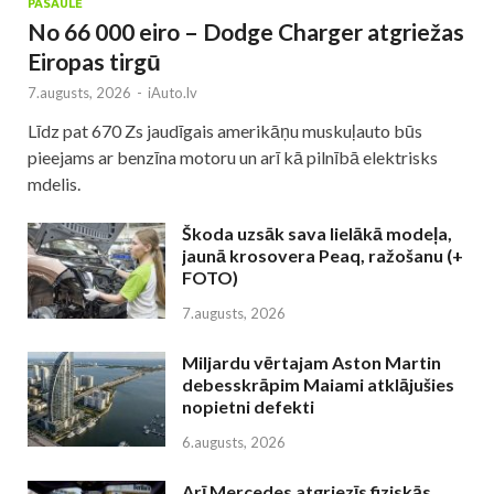
PASAULĒ
No 66 000 eiro – Dodge Charger atgriežas
Eiropas tirgū
7.augusts, 2026
-
iAuto.lv
Līdz pat 670 Zs jaudīgais amerikāņu muskuļauto būs
pieejams ar benzīna motoru un arī kā pilnībā elektrisks
mdelis.
Škoda uzsāk sava lielākā modeļa,
jaunā krosovera Peaq, ražošanu (+
FOTO)
7.augusts, 2026
Miljardu vērtajam Aston Martin
debesskrāpim Maiami atklājušies
nopietni defekti
6.augusts, 2026
Arī Mercedes atgriezīs fiziskās