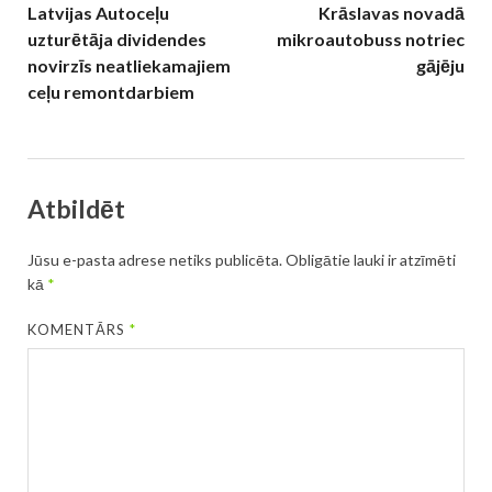
Latvijas Autoceļu
Krāslavas novadā
uzturētāja dividendes
mikroautobuss notriec
novirzīs neatliekamajiem
gājēju
ceļu remontdarbiem
Atbildēt
Jūsu e-pasta adrese netiks publicēta.
Obligātie lauki ir atzīmēti
kā
*
KOMENTĀRS
*