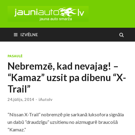
IZVĒLNE
PASAULĒ
Nebremzē, kad nevajag! –
“Kamaz” uzsit pa dibenu “X-
Trail”
24.jūlijs, 2014
-
iAutolv
“Nissan X-Trail” nobremzē pie sarkanā luksofora signāla
un dabū “draudzīgu” uzsitienu no aizmugurē braucošā
“Kamaz.”