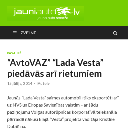
IZVĒLNE
PASAULĒ
“AvtoVAZ” “Lada Vesta”
piedāvās arī rietumiem
15.jūlijs, 2014
-
iAutolv
Jaunās “Lada Vesta” saimes automobiļi tiks eksportēti arī
uz NVS un Eiropas Savienības valstīm – ar šādu
paziņojumu Volgas autorūpnīcas korporatīvā telekanāla
pārraidē nākusi klajā “Vesta” projekta vadītāja Kristīne
Dubiņina.