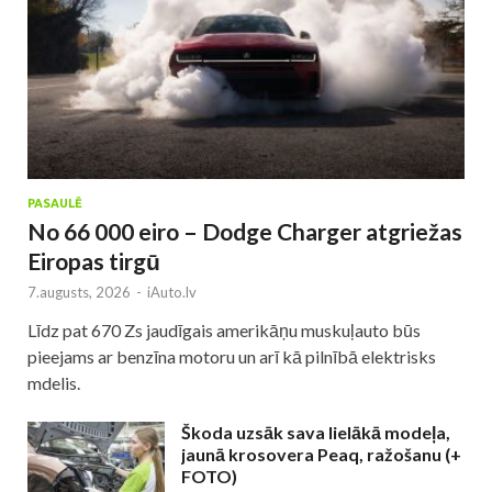
PASAULĒ
No 66 000 eiro – Dodge Charger atgriežas
Eiropas tirgū
7.augusts, 2026
-
iAuto.lv
Līdz pat 670 Zs jaudīgais amerikāņu muskuļauto būs
pieejams ar benzīna motoru un arī kā pilnībā elektrisks
mdelis.
Škoda uzsāk sava lielākā modeļa,
jaunā krosovera Peaq, ražošanu (+
FOTO)