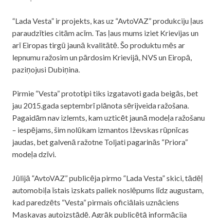
“Lada Vesta” ir projekts, kas uz “AvtoVAZ” produkciju ļaus
paraudzīties citām acīm. Tas ļaus mums iziet Krievijas un
arī Eiropas tirgū jaunā kvalitātē. Šo produktu mēs ar
lepnumu ražosim un pārdosim Krievijā, NVS un Eiropā,
paziņojusi Dubiņina.
Pirmie “Vesta” prototipi tiks izgatavoti gada beigās, bet
jau 2015.gada septembrī plānota sērijveida ražošana.
Pagaidām nav izlemts, kam uzticēt jaunā modeļa ražošanu
– iespējams, šim nolūkam izmantos Iževskas rūpnīcas
jaudas, bet galvenā ražotne Toljati pagarinās “Priora”
modeļa dzīvi.
Jūlijā “AvtoVAZ” publicēja pirmo “Lada Vesta” skici, tādēļ
automobiļa īstais izskats paliek noslēpums līdz augustam,
kad paredzēts “Vesta” pirmais oficiālais uznāciens
Maskavas autoizstādē. Agrāk publicētā informācija