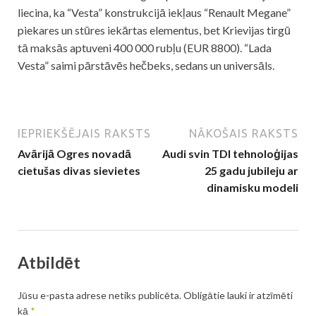
liecina, ka “Vesta” konstrukcijā iekļaus “Renault Megane”
piekares un stūres iekārtas elementus, bet Krievijas tirgū
tā maksās aptuveni 400 000 rubļu (EUR 8800). “Lada
Vesta” saimi pārstāvēs hečbeks, sedans un universāls.
IEPRIEKŠĒJAIS RAKSTS
NĀKOŠAIS RAKSTS
Avārijā Ogres novadā
Audi svin TDI tehnoloģijas
cietušas divas sievietes
25 gadu jubileju ar
dinamisku modeli
Atbildēt
Jūsu e-pasta adrese netiks publicēta.
Obligātie lauki ir atzīmēti
kā
*