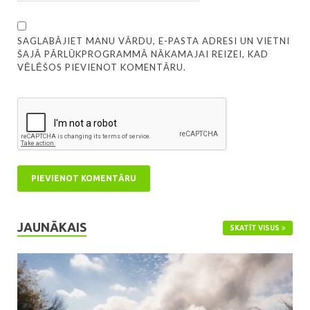
SAGLABĀJIET MANU VĀRDU, E-PASTA ADRESI UN VIETNI
ŠAJĀ PĀRLŪKPROGRAMMĀ NĀKAMAJAI REIZEI, KAD
VĒLĒŠOS PIEVIENOT KOMENTĀRU.
JAUNĀKAIS
SKATĪT VISUS