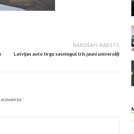
NĀKOŠAIS RAKSTS
u
Latvijas auto tirgu sasnieguš trīs jauni universāļi
r atzīmēti kā
*