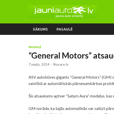
SĀKUMS
PASAULĒ
PASAULĒ
“General Motors” atsa
7.maijs, 2014
-
Nozare.lv
ASV autobūves gigants “General Motors” (GM) ot
saistībā ar automātiskās pārnesumkārbas prob
Šis atsaukums aptver “Saturn Aura” modeļus, kas 
GM norāda, ka šajās automašīnās var salūzt pārn