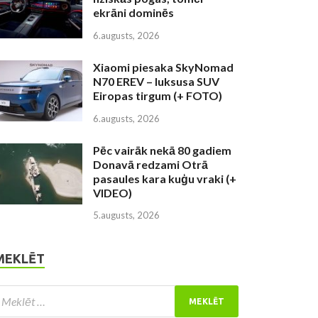
ekrāni dominēs
6.augusts, 2026
Xiaomi piesaka SkyNomad
N70 EREV – luksusa SUV
Eiropas tirgum (+ FOTO)
6.augusts, 2026
Pēc vairāk nekā 80 gadiem
Donavā redzami Otrā
pasaules kara kuģu vraki (+
VIDEO)
5.augusts, 2026
MEKLĒT