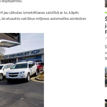
a iespējamību.
M jau sākušas izmeklēšanas saistībā ar to, kāpēc
P
, lai atsauktu vairākus miljonus automašīnu aizdedzes
7
Š
s
B