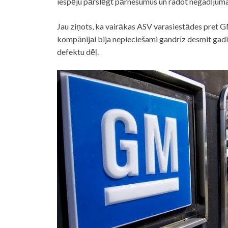
iespēju pārslēgt pārnesumus un radot negadījum
Jau ziņots, ka vairākas ASV varasiestādes pret G
kompānijai bija nepieciešami gandrīz desmit gadi
defektu dēļ.