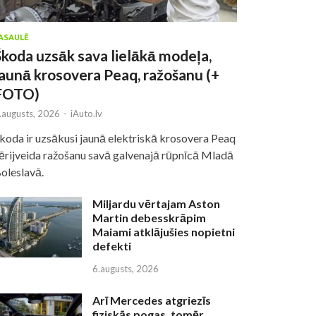
ASAULĒ
Škoda uzsāk sava lielākā modeļa,
jaunā krosovera Peaq, ražošanu (+
FOTO)
.augusts, 2026
-
iAuto.lv
koda ir uzsākusi jaunā elektriskā krosovera Peaq
ērijveida ražošanu savā galvenajā rūpnīcā Mladā
oleslavā.
Miljardu vērtajam Aston
Martin debesskrāpim
Maiami atklājušies nopietni
defekti
6.augusts, 2026
Arī Mercedes atgriezīs
fiziskās pogas, tomēr