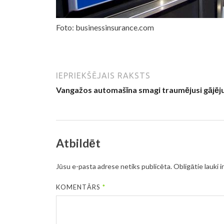
Foto: businessinsurance.com
IEPRIEKŠĒJAIS RAKSTS
Vangažos automašīna smagi traumējusi gājēj
Atbildēt
Jūsu e-pasta adrese netiks publicēta.
Obligātie lauki i
KOMENTĀRS
*