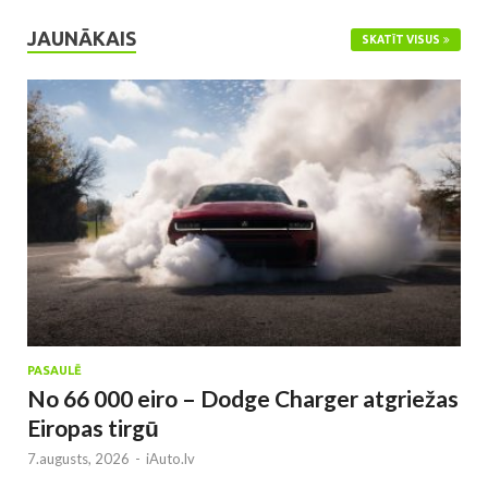
JAUNĀKAIS
SKATĪT VISUS
PASAULĒ
No 66 000 eiro – Dodge Charger atgriežas
Eiropas tirgū
7.augusts, 2026
-
iAuto.lv