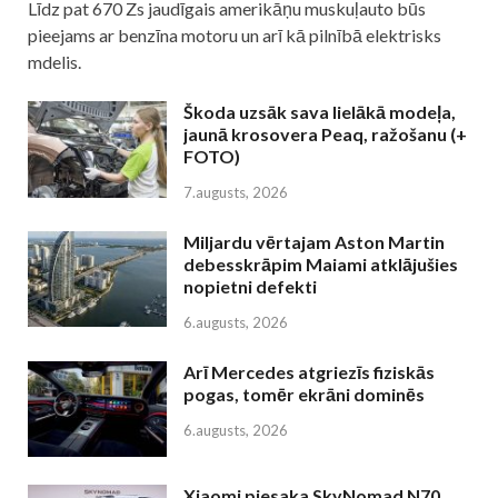
Līdz pat 670 Zs jaudīgais amerikāņu muskuļauto būs
pieejams ar benzīna motoru un arī kā pilnībā elektrisks
mdelis.
Škoda uzsāk sava lielākā modeļa,
jaunā krosovera Peaq, ražošanu (+
FOTO)
7.augusts, 2026
Miljardu vērtajam Aston Martin
debesskrāpim Maiami atklājušies
nopietni defekti
6.augusts, 2026
Arī Mercedes atgriezīs fiziskās
pogas, tomēr ekrāni dominēs
6.augusts, 2026
Xiaomi piesaka SkyNomad N70