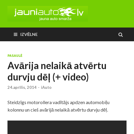
IZVĒLNE
PASAULĒ
Avārija nelaikā atvērtu
durvju dēļ (+ video)
24.aprīlis, 2014
-
iAuto
Steidzīgs motorollera vadītājs apdzen automobiļu
kolonnu un cieš avārijā nelaikā atvērtu durvju dēļ.