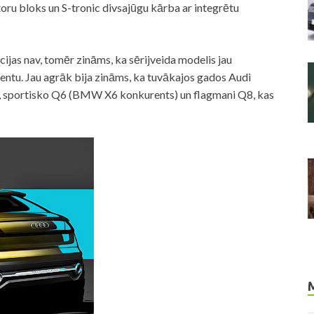
atoru bloks un S-tronic divsajūgu kārba ar integrētu
ijas nav, tomēr zināms, ka sērijveida modelis jau
entu. Jau agrāk bija zināms, ka tuvākajos gados Audi
 sportisko Q6 (BMW X6 konkurents) un flagmani Q8, kas