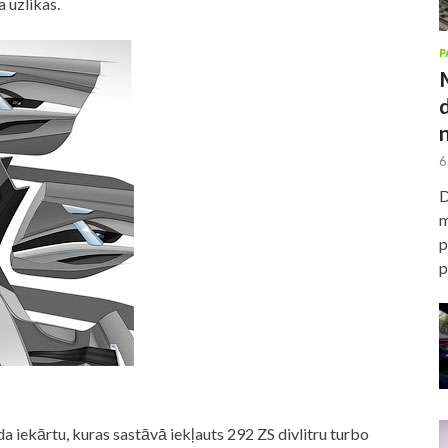
 uzlikas.
P
6
D
m
p
p
da iekārtu, kuras sastāvā iekļauts 292 ZS divlitru turbo