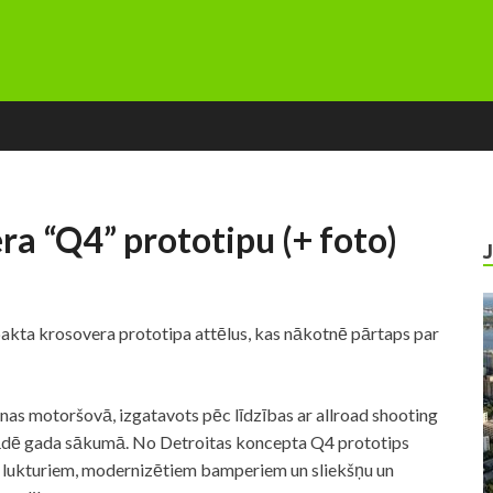
ra “Q4” prototipu (+ foto)
kta krosovera prototipa attēlus, kas nākotnē pārtaps par
inas motoršovā, izgatavots pēc līdzības ar allroad shooting
tādē gada sākumā. No Detroitas koncepta Q4 prototips
žu lukturiem, modernizētiem bamperiem un sliekšņu un