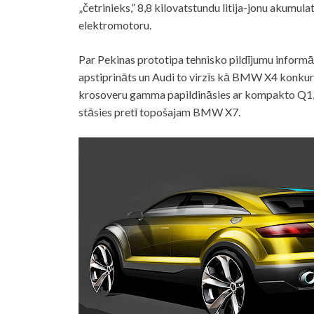
„četrinieks,” 8,8 kilovatstundu litija-jonu akumul
elektromotoru.
Par Pekinas prototipa tehnisko pildījumu informāc
apstiprināts un Audi to virzīs kā BMW X4 konkur
krosoveru gamma papildināsies ar kompakto Q1,
stāsies pretī topošajam BMW X7.