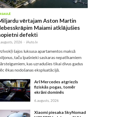
ASAULĒ
Miljardu vērtajam Aston Martin
debesskrāpim Maiami atklājušies
nopietni defekti
.augusts, 2026
-
iAuto.lv
zīvokļi šajos luksusa apartamentos maksā
iljonus, taču īpašnieki saskaras nepatīkamiem
ārsteigumiem, kas uzradušies tikai divus gadus
ēc ēkas nodošanas ekspluatācijā.
Arī Mercedes atgriezīs
fiziskās pogas, tomēr
ekrāni dominēs
6.augusts, 2026
Xiaomi piesaka SkyNomad