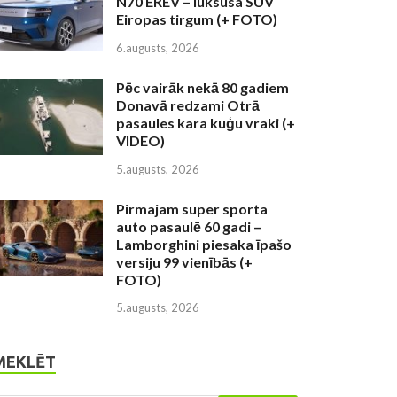
N70 EREV – luksusa SUV
Eiropas tirgum (+ FOTO)
6.augusts, 2026
Pēc vairāk nekā 80 gadiem
Donavā redzami Otrā
pasaules kara kuģu vraki (+
VIDEO)
5.augusts, 2026
Pirmajam super sporta
auto pasaulē 60 gadi –
Lamborghini piesaka īpašo
versiju 99 vienībās (+
FOTO)
5.augusts, 2026
MEKLĒT