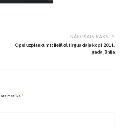
NĀKOŠAIS RAKSTS
Opel uzplaukums: lielākā tirgus daļa kopš 2011.
gada jūnija
r atzīmēti kā
*