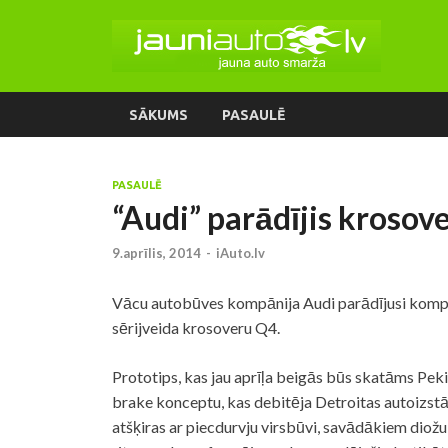
SĀKUMS
PASAULĒ
PASAULĒ
“Audi” parādījis krosove
9.aprīlis, 2014
-
iAuto.lv
Vācu autobūves kompānija Audi parādījusi kompa
sērijveida krosoveru Q4.
Prototips, kas jau aprīļa beigās būs skatāms Pek
brake konceptu, kas debitēja Detroitas autoizs
atšķiras ar piecdurvju virsbūvi, savādākiem dio