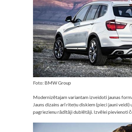
Foto: BMW Group
Modernizētajam variantam izveidoti jaunas formas 
Jauns dizains arī riteņu diskiem (pieci jauni veid
pagriezienu rādītāji dublētāji. Izvēlei pievienoti č