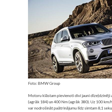
Foto: BMW Group
Motoru klāstam pievienoti divi jauni dīzeļdzinēji
(agrāk 184) un 400 Nm (agrāk 380). Uz 100 km/h t
var nodrošināt paātrinājumu līdz simtam 8,1 seku