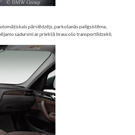
utomātiskais pārslēdzējs, parkošanās palīgsistēma,
spējamo sadursmi ar priekšā braucošo transportlīdzekli.