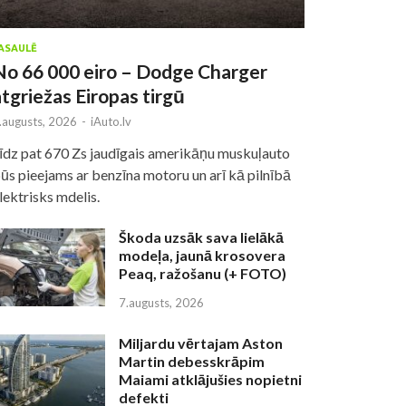
ASAULĒ
No 66 000 eiro – Dodge Charger
atgriežas Eiropas tirgū
.augusts, 2026
-
iAuto.lv
īdz pat 670 Zs jaudīgais amerikāņu muskuļauto
ūs pieejams ar benzīna motoru un arī kā pilnībā
lektrisks mdelis.
Škoda uzsāk sava lielākā
modeļa, jaunā krosovera
Peaq, ražošanu (+ FOTO)
7.augusts, 2026
Miljardu vērtajam Aston
Martin debesskrāpim
Maiami atklājušies nopietni
defekti