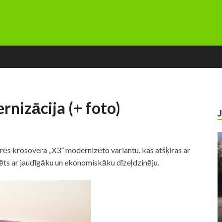
izācija (+ foto)
s krosovera „X3” modernizēto variantu, kas atšķiras ar
ts ar jaudīgāku un ekonomiskāku dīzeļdzinēju.