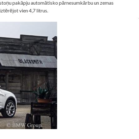
, astoņu pakāpju automātisko pārnesumkārbu un zemas
tērējot vien 4,7 litrus.