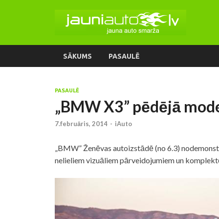
SĀKUMS
PASAULĒ
PASAULĒ
„BMW X3” pēdējā modern
7.februāris, 2014
-
iAuto
„BMW” Ženēvas autoizstādē (no 6.3) nodemonstrē
nelieliem vizuāliem pārveidojumiem un komplektē