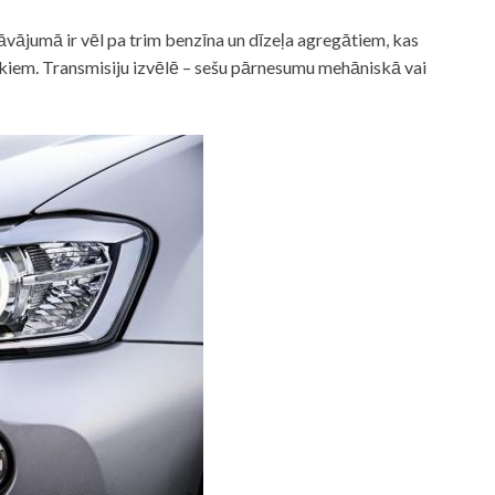
vājumā ir vēl pa trim benzīna un dīzeļa agregātiem, kas
ēkiem. Transmisiju izvēlē – sešu pārnesumu mehāniskā vai