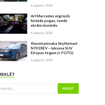
6.augusts, 2026
Arī Mercedes atgriezīs
fiziskās pogas, tomēr
ekrāni dominēs
6.augusts, 2026
Xiaomi piesaka SkyNomad
N70 EREV – luksusa SUV
Eiropas tirgum (+ FOTO)
6.augusts, 2026
MEKLĒT