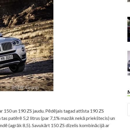
 ar 150 un 190 ZS jaudu. Pēdējais tagad attīsta 190 ZS
as patērē 5,2 litrus (par 7,1% mazāk nekā priekštecis) un
ndē (agrāk 8,5). Savukārt 150 ZS dīzelis kombinācijā ar