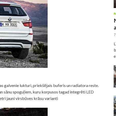
P
7
L
b
e
galvenie lukturi, priekšējais buferis un radiatora reste.
i) un sānu spoguļiem, kuru korpusos tagad integrēti LED
etri jauni virsbūves krāsu varianti