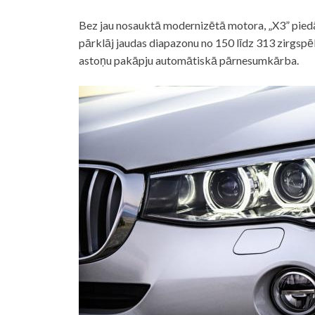
Bez jau nosauktā modernizētā motora, „X3” piedā
pārklāj jaudas diapazonu no 150 līdz 313 zirgsp
astoņu pakāpju automātiskā pārnesumkārba.