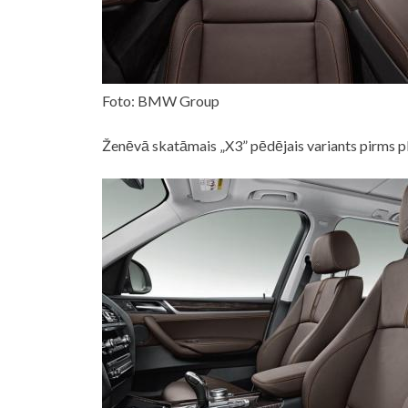
Foto: BMW Group
Ženēvā skatāmais „X3” pēdējais variants pirms pl