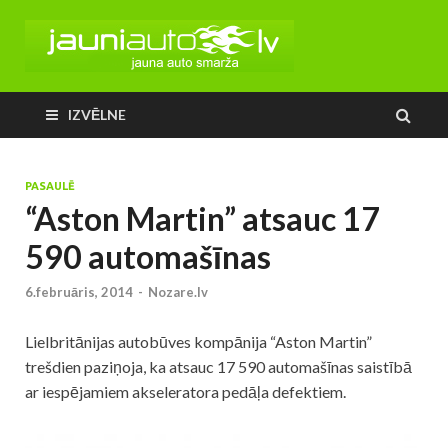
IZVĒLNE
PASAULĒ
“Aston Martin” atsauc 17
590 automašīnas
6.februāris, 2014
-
Nozare.lv
Lielbritānijas autobūves kompānija “Aston Martin”
trešdien paziņoja, ka atsauc 17 590 automašīnas saistībā
ar iespējamiem akseleratora pedāļa defektiem.