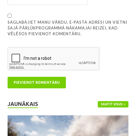
SAGLABĀJIET MANU VĀRDU, E-PASTA ADRESI UN VIETNI
ŠAJĀ PĀRLŪKPROGRAMMĀ NĀKAMAJAI REIZEI, KAD
VĒLĒŠOS PIEVIENOT KOMENTĀRU.
JAUNĀKAIS
SKATĪT VISUS