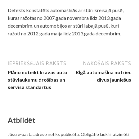
Defekts konstatēts automašīnās ar stūri kreisajā pusē,
kuras ražotas no 2007.gada novembra līdz 2013.gada
decembrim, un automobiļos ar stūri labajā pusē, kuri
ražoti no 2012.gada maija līdz 2013.gada decembrim.
IEPRIEKŠĒJAIS RAKSTS
NĀKOŠAIS RAKSTS
Plāno noteikt kravas auto
Rīgā automašīna notriec
stāvlaukumu drošības un
divus jauniešus
servisa standartus
Atbildēt
Jūsu e-pasta adrese netiks publicēta.
Obligātie lauki ir atzīmēti