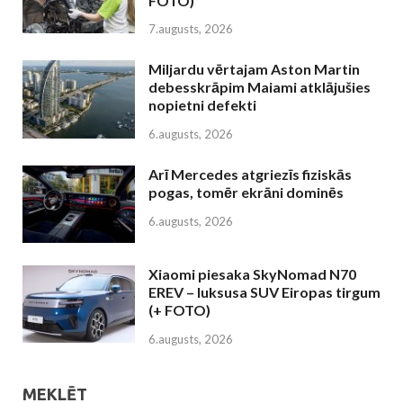
FOTO)
7.augusts, 2026
Miljardu vērtajam Aston Martin
debesskrāpim Maiami atklājušies
nopietni defekti
6.augusts, 2026
Arī Mercedes atgriezīs fiziskās
pogas, tomēr ekrāni dominēs
6.augusts, 2026
Xiaomi piesaka SkyNomad N70
EREV – luksusa SUV Eiropas tirgum
(+ FOTO)
6.augusts, 2026
MEKLĒT