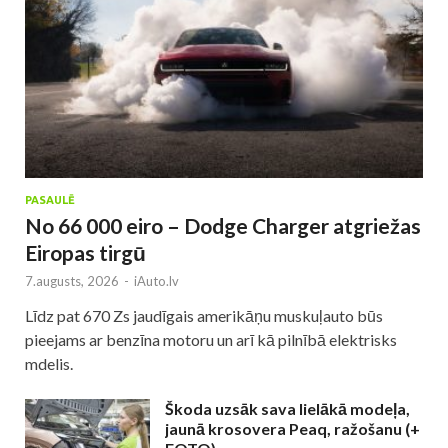
PASAULĒ
No 66 000 eiro – Dodge Charger atgriežas
Eiropas tirgū
7.augusts, 2026
-
iAuto.lv
Līdz pat 670 Zs jaudīgais amerikāņu muskuļauto būs
pieejams ar benzīna motoru un arī kā pilnībā elektrisks
mdelis.
Škoda uzsāk sava lielākā modeļa,
jaunā krosovera Peaq, ražošanu (+