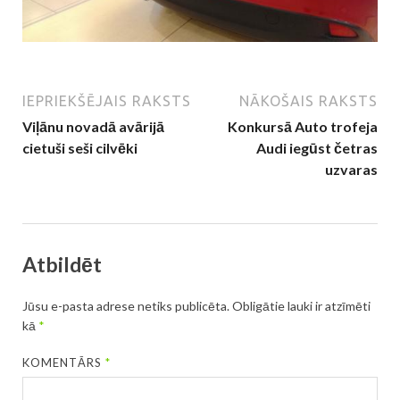
IEPRIEKŠĒJAIS RAKSTS
NĀKOŠAIS RAKSTS
Viļānu novadā avārijā
Konkursā Auto trofeja
cietuši seši cilvēki
Audi iegūst četras
uzvaras
Atbildēt
Jūsu e-pasta adrese netiks publicēta.
Obligātie lauki ir atzīmēti
kā
*
KOMENTĀRS
*