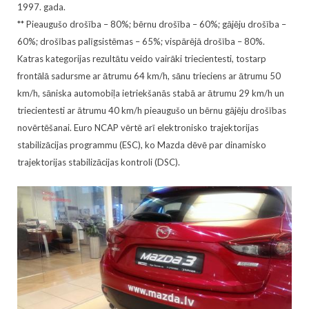
1997. gada.
** Pieaugušo drošība – 80%; bērnu drošība – 60%; gājēju drošība –
60%; drošības palīgsistēmas – 65%; vispārējā drošība – 80%.
Katras kategorijas rezultātu veido vairāki triecientesti, tostarp
frontālā sadursme ar ātrumu 64 km/h, sānu trieciens ar ātrumu 50
km/h, sāniska automobiļa ietriekšanās stabā ar ātrumu 29 km/h un
triecientesti ar ātrumu 40 km/h pieaugušo un bērnu gājēju drošības
novērtēšanai. Euro NCAP vērtē arī elektronisko trajektorijas
stabilizācijas programmu (ESC), ko Mazda dēvē par dinamisko
trajektorijas stabilizācijas kontroli (DSC).