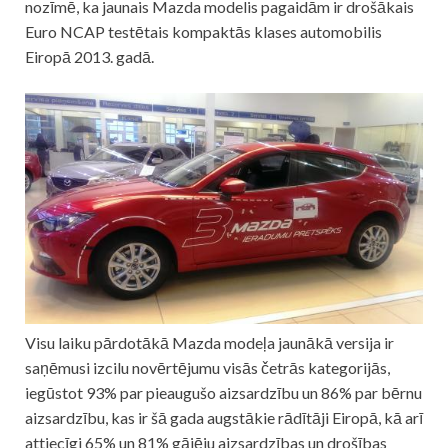
nozīmē, ka jaunais Mazda modelis pagaidām ir drošākais
Euro NCAP testētais kompaktās klases automobilis
Eiropā 2013. gadā.
Visu laiku pārdotākā Mazda modeļa jaunākā versija ir
saņēmusi izcilu novērtējumu visās četrās kategorijās,
iegūstot 93% par pieaugušo aizsardzību un 86% par bērnu
aizsardzību, kas ir šā gada augstākie rādītāji Eiropā, kā arī
attiecīgi 65% un 81% gājēju aizsardzības un drošības