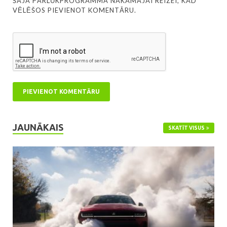
ŠAJĀ PĀRLŪKPROGRAMMĀ NĀKAMAJAI REIZEI, KAD
VĒLĒŠOS PIEVIENOT KOMENTĀRU.
JAUNĀKAIS
SKATĪT VISUS