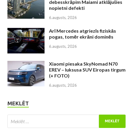
debesskrāpim Maiami atklājušies
nopietni defekti
6.augusts, 2026
Arī Mercedes atgriezīs fiziskās
pogas, tomēr ekrāni dominēs
6.augusts, 2026
Xiaomi piesaka SkyNomad N70
EREV – luksusa SUV Eiropas tirgum
(+ FOTO)
6.augusts, 2026
MEKLĒT