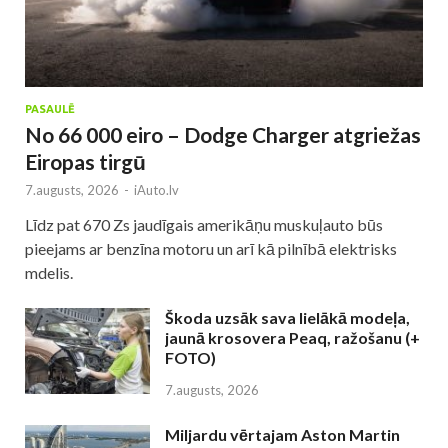
PASAULĒ
No 66 000 eiro – Dodge Charger atgriežas
Eiropas tirgū
7.augusts, 2026
-
iAuto.lv
Līdz pat 670 Zs jaudīgais amerikāņu muskuļauto būs
pieejams ar benzīna motoru un arī kā pilnībā elektrisks
mdelis.
Škoda uzsāk sava lielākā modeļa,
jaunā krosovera Peaq, ražošanu (+
FOTO)
7.augusts, 2026
Miljardu vērtajam Aston Martin