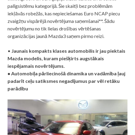
palīgsistēmu kategorijā. Šie skaitļi bez problēmām
iekļāvās robežās, kas nepieciešamas Euro NCAP piecu
zvaigžņu vispārējā novērtējuma saņemšanai**. Šādu
novērtējumu no tik lielas drošības vērtēšanas
organizācijas jaunā Mazda3 saņem pirmo reizi.
•
Jaunais kompakts klases automobilis ir jau piektais
Mazda modelis, kuram piešķirts augstākais
iespējamais novērtējums.
• Automobiļa pārliecinošā dinamika un vadāmība ļauj
padarīt ceļu satiksmes negadījumus par vēl retāku
parādību