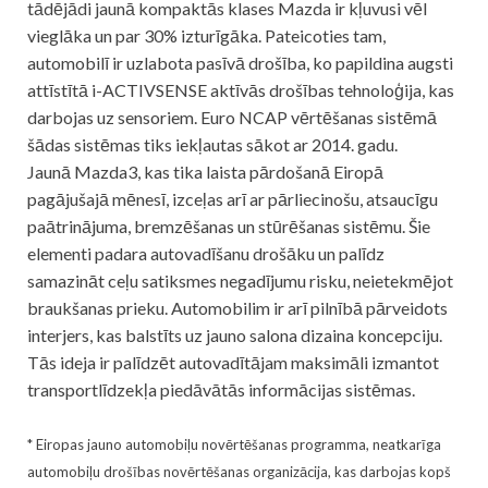
tādējādi jaunā kompaktās klases Mazda ir kļuvusi vēl
vieglāka un par 30% izturīgāka. Pateicoties tam,
automobilī ir uzlabota pasīvā drošība, ko papildina augsti
attīstītā i-ACTIVSENSE aktīvās drošības tehnoloģija, kas
darbojas uz sensoriem. Euro NCAP vērtēšanas sistēmā
šādas sistēmas tiks iekļautas sākot ar 2014. gadu.
Jaunā Mazda3, kas tika laista pārdošanā Eiropā
pagājušajā mēnesī, izceļas arī ar pārliecinošu, atsaucīgu
paātrinājuma, bremzēšanas un stūrēšanas sistēmu. Šie
elementi padara autovadīšanu drošāku un palīdz
samazināt ceļu satiksmes negadījumu risku, neietekmējot
braukšanas prieku. Automobilim ir arī pilnībā pārveidots
interjers, kas balstīts uz jauno salona dizaina koncepciju.
Tās ideja ir palīdzēt autovadītājam maksimāli izmantot
transportlīdzekļa piedāvātās informācijas sistēmas.
* Eiropas jauno automobiļu novērtēšanas programma, neatkarīga
automobiļu drošības novērtēšanas organizācija, kas darbojas kopš