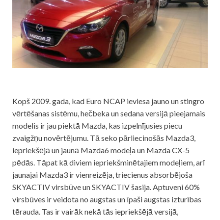
Kopš 2009. gada, kad Euro NCAP ieviesa jauno un stingro
vērtēšanas sistēmu, hečbeka un sedana versijā pieejamais
modelis ir jau piektā Mazda, kas izpelnījusies piecu
zvaigžņu novērtējumu. Tā seko pārliecinošās Mazda3,
iepriekšējā un jaunā Mazda6 modeļa un Mazda CX-5
pēdās. Tāpat kā diviem iepriekšminētajiem modeļiem, arī
jaunajai Mazda3 ir vienreizēja, triecienus absorbējoša
SKYACTIV virsbūve un SKYACTIV šasija. Aptuveni 60%
virsbūves ir veidota no augstas un īpaši augstas izturības
tērauda. Tas ir vairāk nekā tās iepriekšējā versijā,