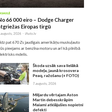
ASAULĒ
No 66 000 eiro – Dodge Charger
atgriežas Eiropas tirgū
.augusts, 2026
-
iAuto.lv
īdz pat 670 Zs jaudīgais amerikāņu muskuļauto
ūs pieejams ar benzīna motoru un arī kā pilnībā
lektrisks mdelis.
Škoda uzsāk sava lielākā
modeļa, jaunā krosovera
Peaq, ražošanu (+ FOTO)
7.augusts, 2026
Miljardu vērtajam Aston
Martin debesskrāpim
Maiami atklājušies nopietni
defekti