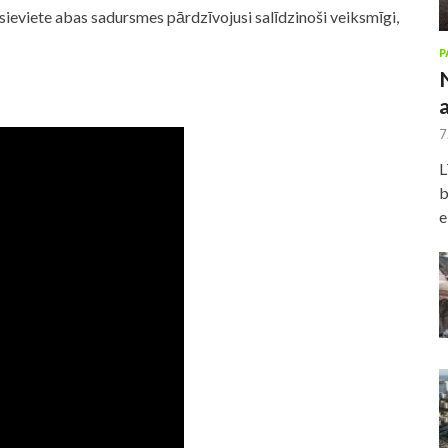
 sieviete abas sadursmes pārdzīvojusi salīdzinoši veiksmīgi,
P
7
L
b
e