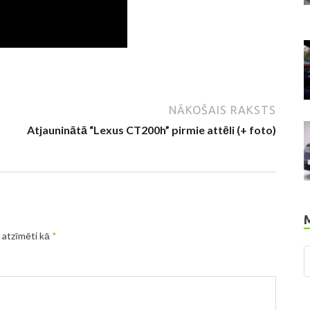
NĀKOŠAIS RAKSTS
Atjauninātā “Lexus CT200h” pirmie attēli (+ foto)
r atzīmēti kā
*