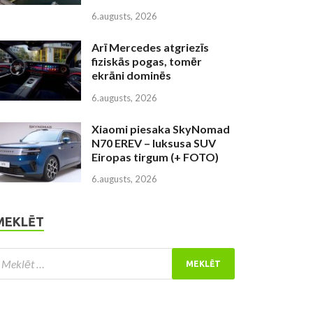
6.augusts, 2026
Arī Mercedes atgriezīs
fiziskās pogas, tomēr
ekrāni dominēs
6.augusts, 2026
Xiaomi piesaka SkyNomad
N70 EREV – luksusa SUV
Eiropas tirgum (+ FOTO)
6.augusts, 2026
MEKLĒT