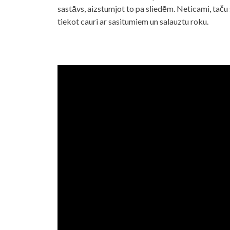
sastāvs, aizstumjot to pa sliedēm. Neticami, taču
tiekot cauri ar sasitumiem un salauztu roku.