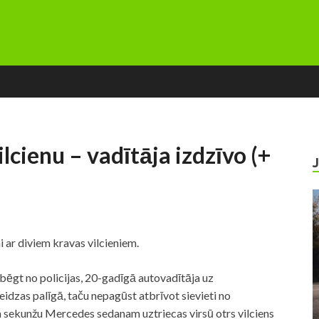
lcienu – vadītāja izdzīvo (+
 ar diviem kravas vilcieniem.
bēgt no policijas, 20-gadīgā autovadītāja uz
teidzas palīgā, taču nepagūst atbrīvot sievieti no
sekunžu Mercedes sedanam uztriecas virsū otrs vilciens