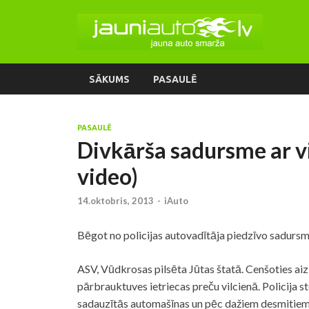
SĀKUMS
PASAULĒ
PASAULĒ
Divkārša sadursme ar vi
video)
14.oktobris, 2013
-
iAuto
Bēgot no policijas autovadītāja piedzīvo sadursmi
ASV, Vūdkrosas pilsēta Jūtas štatā. Cenšoties aiz
pārbrauktuves ietriecas preču vilcienā. Policija s
sadauzītās automašīnas un pēc dažiem desmitiem 