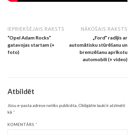
IEPRIEKŠĒJAIS RAKSTS
NĀKOŠAIS RAKSTS
“Opel Adam Rocks”
„Ford” radījis ar
gatavojas startam (+
automātisku stūrēšanu un
foto)
bremzēšanu aprīkotu
automobili (+ video)
Atbildēt
Jūsu e-pasta adrese netiks publicēta.
Obligātie lauki ir atzīmēti
kā
*
KOMENTĀRS
*