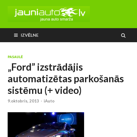
IZVĒLNE
PASAULĒ
„Ford” izstrādājis
automatizētas parkošanās
sistēmu (+ video)
9.oktobris, 2013
-
iAuto