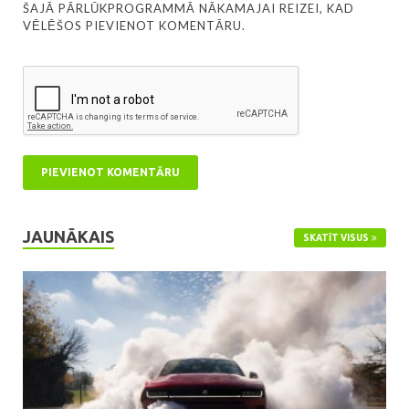
ŠAJĀ PĀRLŪKPROGRAMMĀ NĀKAMAJAI REIZEI, KAD
VĒLĒŠOS PIEVIENOT KOMENTĀRU.
JAUNĀKAIS
SKATĪT VISUS