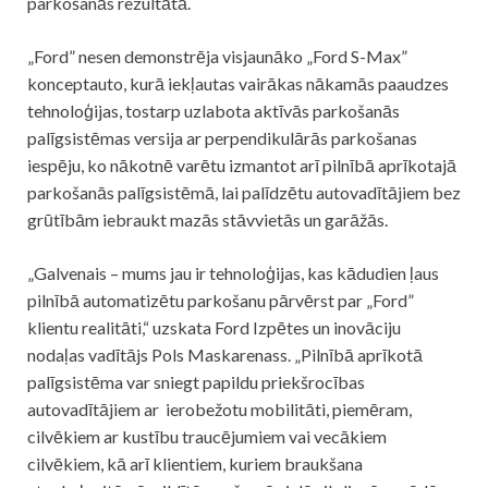
parkošanās rezultātā.
„Ford” nesen demonstrēja visjaunāko „Ford S-Max”
konceptauto, kurā iekļautas vairākas nākamās paaudzes
tehnoloģijas, tostarp uzlabota aktīvās parkošanās
palīgsistēmas versija ar perpendikulārās parkošanas
iespēju, ko nākotnē varētu izmantot arī pilnībā aprīkotajā
parkošanās palīgsistēmā, lai palīdzētu autovadītājiem bez
grūtībām iebraukt mazās stāvvietās un garāžās.
„Galvenais – mums jau ir tehnoloģijas, kas kādudien ļaus
pilnībā automatizētu parkošanu pārvērst par „Ford”
klientu realitāti,“ uzskata Ford Izpētes un inovāciju
nodaļas vadītājs Pols Maskarenass. „Pilnībā aprīkotā
palīgsistēma var sniegt papildu priekšrocības
autovadītājiem ar ierobežotu mobilitāti, piemēram,
cilvēkiem ar kustību traucējumiem vai vecākiem
cilvēkiem, kā arī klientiem, kuriem braukšana