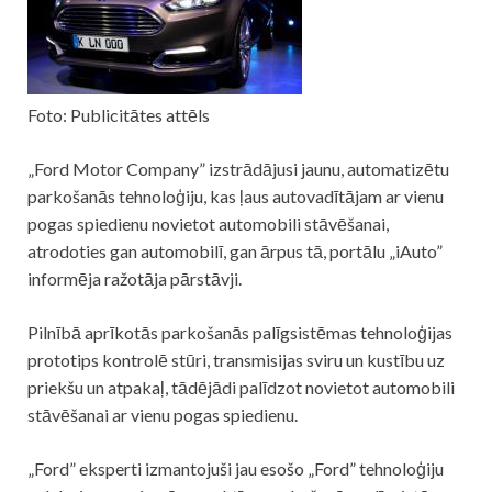
Foto: Publicitātes attēls
„Ford Motor Company” izstrādājusi jaunu, automatizētu
parkošanās tehnoloģiju, kas ļaus autovadītājam ar vienu
pogas spiedienu novietot automobili stāvēšanai,
atrodoties gan automobilī, gan ārpus tā, portālu „iAuto”
informēja ražotāja pārstāvji.
Pilnībā aprīkotās parkošanās palīgsistēmas tehnoloģijas
prototips kontrolē stūri, transmisijas sviru un kustību uz
priekšu un atpakaļ, tādējādi palīdzot novietot automobili
stāvēšanai ar vienu pogas spiedienu.
„Ford” eksperti izmantojuši jau esošo „Ford” tehnoloģiju