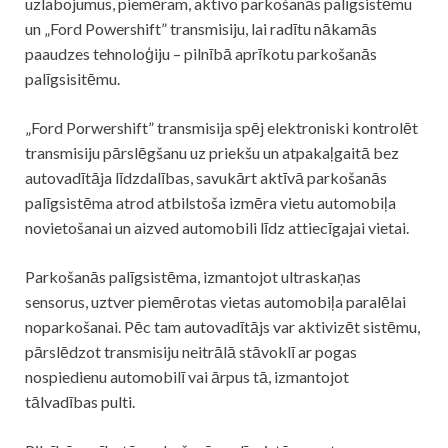
uzlabojumus, piemēram, aktīvo parkošanās palīgsistēmu
un „Ford Powershift” transmisiju, lai radītu nākamās
paaudzes tehnoloģiju – pilnībā aprīkotu parkošanās
palīgsisitēmu.
„Ford Porwershift” transmisija spēj elektroniski kontrolēt
transmisiju pārslēgšanu uz priekšu un atpakaļgaitā bez
autovadītāja līdzdalības, savukārt aktīvā parkošanās
palīgsistēma atrod atbilstoša izmēra vietu automobiļa
novietošanai un aizved automobili līdz attiecīgajai vietai.
Parkošanās palīgsistēma, izmantojot ultraskaņas
sensorus, uztver piemērotas vietas automobiļa paralēlai
noparkošanai. Pēc tam autovadītājs var aktivizēt sistēmu,
pārslēdzot transmisiju neitrālā stāvoklī ar pogas
nospiedienu automobilī vai ārpus tā, izmantojot
tālvadības pulti.