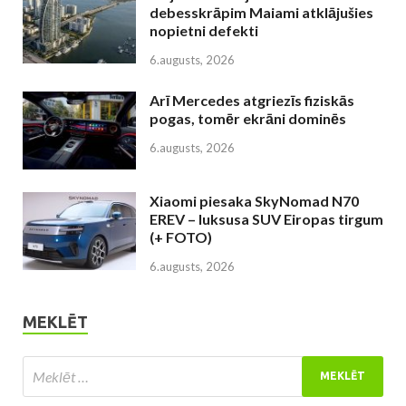
debesskrāpim Maiami atklājušies
nopietni defekti
6.augusts, 2026
Arī Mercedes atgriezīs fiziskās
pogas, tomēr ekrāni dominēs
6.augusts, 2026
Xiaomi piesaka SkyNomad N70
EREV – luksusa SUV Eiropas tirgum
(+ FOTO)
6.augusts, 2026
MEKLĒT