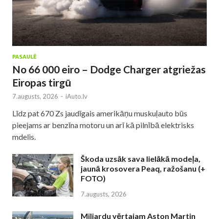
PASAULĒ
No 66 000 eiro – Dodge Charger atgriežas
Eiropas tirgū
7.augusts, 2026
-
iAuto.lv
Līdz pat 670 Zs jaudīgais amerikāņu muskuļauto būs
pieejams ar benzīna motoru un arī kā pilnībā elektrisks
mdelis.
Škoda uzsāk sava lielākā modeļa,
jaunā krosovera Peaq, ražošanu (+
FOTO)
7.augusts, 2026
Miljardu vērtajam Aston Martin