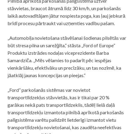
Pilnībā aprīkotā parkošanās palīgsistēma uztver
stāvvietas, braucot ātrumā līdz 30 km/h, un parkošanās
laikā autovadītājam jātur nospiesta poga, kas ļauj jebkurā
brīdī procesu pārtraukt vai uzņemties vadību pašam.
„Automobiļa novietošana stāvēšanai šodienas pilsētās var
būt stresa pilna un sarežģīta,“ stāsta „Ford of Europe”
Produktu izstrādes nodaļas viceprezidente Barba
Samardziča. „Mēs vēlamies to padarīt pēc iespējas
vienkāršāku, efektīvāku un precīzāku, un tas nozīmē, ka
jāatklāj jaunas koncepcijas un pieejas.“
„Ford” parkošanās sistēmas var novietot
transportlīdzekļus stāvvietās, kas ir tikai par 20 %
garākas nekā pats transportlīdzeklis, tādēļ lielā daļā
transportlīdzekļu izmantota pilnībā aprīkotā parkošanās
palīgsistēma varētu palīdzēt lietderīgi izmantot vietu
transportlīdzekļu novietošanai, kas zaudēta neefektīvas