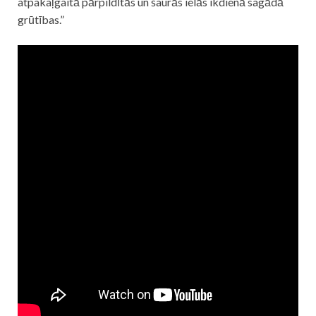
atpakaļgaitā pārpildītās un šaurās ielās ikdienā sagādā
grūtības.”