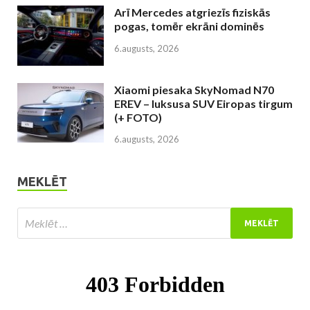
Arī Mercedes atgriezīs fiziskās
pogas, tomēr ekrāni dominēs
6.augusts, 2026
Xiaomi piesaka SkyNomad N70
EREV – luksusa SUV Eiropas tirgum
(+ FOTO)
6.augusts, 2026
MEKLĒT