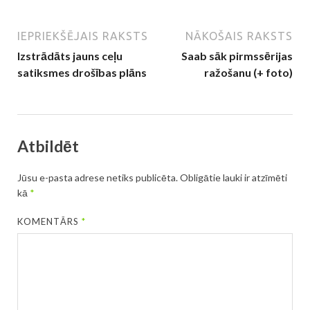
IEPRIEKŠĒJAIS RAKSTS
NĀKOŠAIS RAKSTS
Izstrādāts jauns ceļu
Saab sāk pirmssērijas
satiksmes drošības plāns
ražošanu (+ foto)
Atbildēt
Jūsu e-pasta adrese netiks publicēta.
Obligātie lauki ir atzīmēti
kā
*
KOMENTĀRS
*