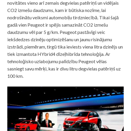
novitātes vieno arī zemais degvielas patēriņš un vidējais
CO2 izmešu daudzums, kam ir būtiska nozīme, lai
nodrošinātu veiksmi automobiļu tirdzniecībā. Tikai šajā
gadā vien Peugeot ir spējis samazināt CO2 izmešu
daudzumu vēl par 5 g/km. Peugeot pastāvīgi veic
iekšdedzes dzinēju optimizēšanu un jaunu risinājumu
izstrādi, piemēram, tirgū tika ieviests viena litra dzinējs un
tiek izmantota HYbrid4 dīzeļhibrīda tehnoloģija. Ar
tehnoloģisko uzlabojumu palīdzību Peugeot vēlas
sasniegt savu mērķi, kas ir divu litru degvielas patēriņš uz
100 km.