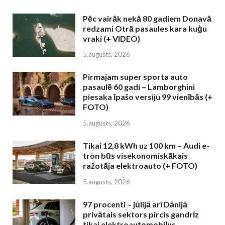
Pēc vairāk nekā 80 gadiem Donavā
redzami Otrā pasaules kara kuģu
vraki (+ VIDEO)
5.augusts, 2026
Pirmajam super sporta auto
pasaulē 60 gadi – Lamborghini
piesaka īpašo versiju 99 vienībās (+
FOTO)
5.augusts, 2026
Tikai 12,8 kWh uz 100 km – Audi e-
tron būs visekonomiskākais
ražotāja elektroauto (+ FOTO)
5.augusts, 2026
97 procenti – jūlijā arī Dānijā
privātais sektors pircis gandrīz
tikai elektroautomobiļus