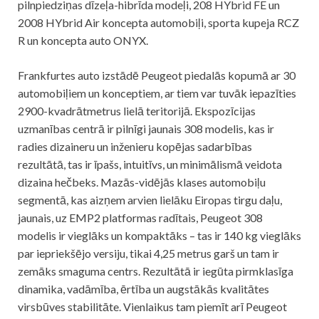
pilnpiedziņas dīzeļa-hibrīda modeļi, 208 HYbrid FE un
2008 HYbrid Air koncepta automobiļi, sporta kupeja RCZ
R un koncepta auto ONYX.
Frankfurtes auto izstādē Peugeot piedalās kopumā ar 30
automobiļiem un konceptiem, ar tiem var tuvāk iepazīties
2900-kvadrātmetrus lielā teritorijā. Ekspozīcijas
uzmanības centrā ir pilnīgi jaunais 308 modelis, kas ir
radies dizaineru un inženieru kopējas sadarbības
rezultātā, tas ir īpašs, intuitīvs, un minimālismā veidota
dizaina hečbeks. Mazās-vidējās klases automobiļu
segmentā, kas aizņem arvien lielāku Eiropas tirgu daļu,
jaunais, uz EMP2 platformas radītais, Peugeot 308
modelis ir vieglāks un kompaktāks – tas ir 140 kg vieglāks
par iepriekšējo versiju, tikai 4,25 metrus garš un tam ir
zemāks smaguma centrs. Rezultātā ir iegūta pirmklasīga
dinamika, vadāmība, ērtība un augstākās kvalitātes
virsbūves stabilitāte. Vienlaikus tam piemīt arī Peugeot