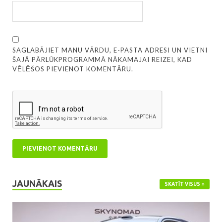
SAGLABĀJIET MANU VĀRDU, E-PASTA ADRESI UN VIETNI
ŠAJĀ PĀRLŪKPROGRAMMĀ NĀKAMAJAI REIZEI, KAD
VĒLĒŠOS PIEVIENOT KOMENTĀRU.
JAUNĀKAIS
SKATĪT VISUS