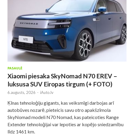
PASAULĒ
Xiaomi piesaka SkyNomad N70 EREV –
luksusa SUV Eiropas tirgum (+ FOTO)
6.augusts, 2026
-
iAuto.lv
Ķīnas tehnoloģiju gigants, kas veiksmīgi darbojas arī
autobūves nozarē, pieteicis savu otro apakšzīmola
SkyNomad modeli N70 Nomad, kas pateicoties Range
Extender tehnoloģijai var lepoties ar kopējo sniedzamību
līdz 1461 km.