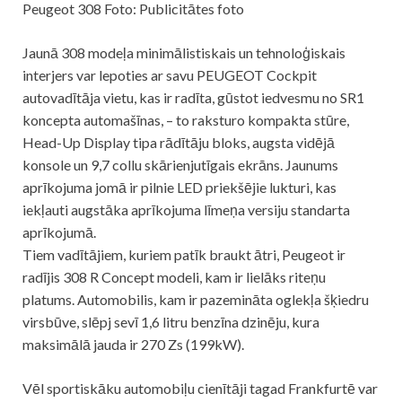
Peugeot 308 Foto: Publicitātes foto
Jaunā 308 modeļa minimālistiskais un tehnoloģiskais
interjers var lepoties ar savu PEUGEOT Cockpit
autovadītāja vietu, kas ir radīta, gūstot iedvesmu no SR1
koncepta automašīnas, – to raksturo kompakta stūre,
Head-Up Display tipa rādītāju bloks, augsta vidējā
konsole un 9,7 collu skārienjutīgais ekrāns. Jaunums
aprīkojuma jomā ir pilnie LED priekšējie lukturi, kas
iekļauti augstāka aprīkojuma līmeņa versiju standarta
aprīkojumā.
Tiem vadītājiem, kuriem patīk braukt ātri, Peugeot ir
radījis 308 R Concept modeli, kam ir lielāks riteņu
platums. Automobilis, kam ir pazemināta oglekļa šķiedru
virsbūve, slēpj sevī 1,6 litru benzīna dzinēju, kura
maksimālā jauda ir 270 Zs (199kW).
Vēl sportiskāku automobiļu cienītāji tagad Frankfurtē var