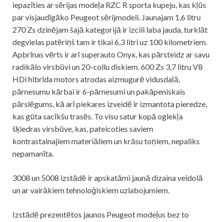
iepazīties ar sērijas modeļa RZC R sporta kupeju, kas kļūs
par visjaudīgāko Peugeot sērijmodeli. Jaunajam 1,6 litru
270 Zs dzinējam šajā kategorijā ir izcili laba jauda, turklāt
degvielas patēriņš tam ir tikai 6,3 litri uz 100 kilometriem.
Apbrīnas vērts ir arī superauto Onyx, kas pārsteidz ar savu
radikālo virsbūvi un 20-collu diskiem. 600 Zs 3,7 litru V8
HDi hibrīda motors atrodas aizmugurē vidusdaļā,
pārnesumu kārbai ir 6-pārnesumi un pakāpeniskais
pārslēgums, kā arī piekares izveidē ir izmantota pieredze,
kas gūta sacīkšu trasēs. To visu satur kopā oglekļa
šķiedras virsbūve, kas, pateicoties saviem
kontrastainajiem materiāliem un krāsu toņiem, nepaliks
nepamanīta.
3008 un 5008 izstādē ir apskatāmi jaunā dizaina veidolā
un ar vairākiem tehnoloģiskiem uzlabojumiem.
Izstādē prezentētos jaunos Peugeot modeļus bez to