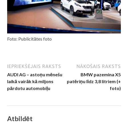
Foto: Publicitātes foto
IEPRIEKŠĒJAIS RAKSTS
NĀKOŠAIS RAKSTS
AUDI AG – astoņu mēnešu
BMW pazemina X5
laikā vairāk kā miljons
patēriņu līdz 3,8 litriem (+
pārdotu automobiļu
foto)
Atbildēt