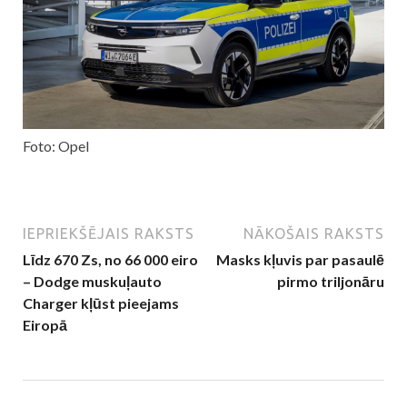
Foto: Opel
IEPRIEKŠĒJAIS RAKSTS
NĀKOŠAIS RAKSTS
Līdz 670 Zs, no 66 000 eiro
Masks kļuvis par pasaulē
– Dodge muskuļauto
pirmo triljonāru
Charger kļūst pieejams
Eiropā