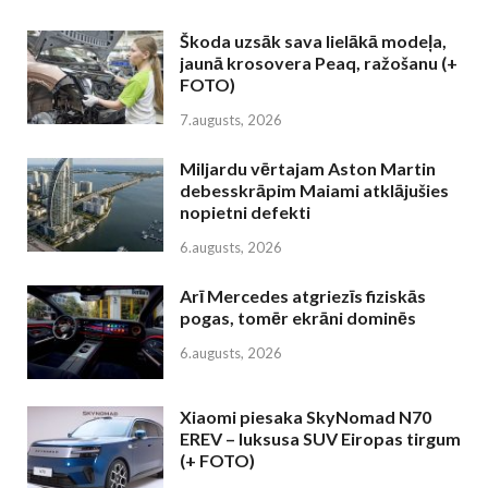
Škoda uzsāk sava lielākā modeļa,
jaunā krosovera Peaq, ražošanu (+
FOTO)
7.augusts, 2026
Miljardu vērtajam Aston Martin
debesskrāpim Maiami atklājušies
nopietni defekti
6.augusts, 2026
Arī Mercedes atgriezīs fiziskās
pogas, tomēr ekrāni dominēs
6.augusts, 2026
Xiaomi piesaka SkyNomad N70
EREV – luksusa SUV Eiropas tirgum
(+ FOTO)