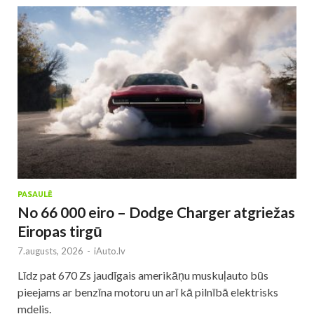
PASAULĒ
No 66 000 eiro – Dodge Charger atgriežas
Eiropas tirgū
7.augusts, 2026
-
iAuto.lv
Līdz pat 670 Zs jaudīgais amerikāņu muskuļauto būs
pieejams ar benzīna motoru un arī kā pilnībā elektrisks
mdelis.