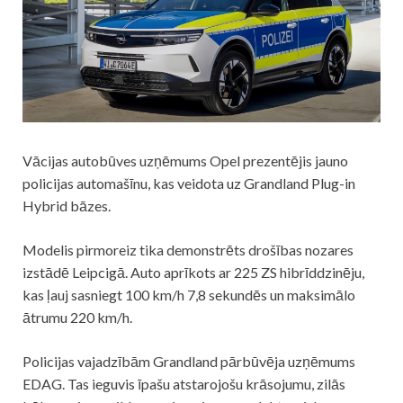
Vācijas autobūves uzņēmums Opel prezentējis jauno
policijas automašīnu, kas veidota uz Grandland Plug-in
Hybrid bāzes.
Modelis pirmoreiz tika demonstrēts drošības nozares
izstādē Leipcigā. Auto aprīkots ar 225 ZS hibrīddzinēju,
kas ļauj sasniegt 100 km/h 7,8 sekundēs un maksimālo
ātrumu 220 km/h.
Policijas vajadzībām Grandland pārbūvēja uzņēmums
EDAG. Tas ieguvis īpašu atstarojošu krāsojumu, zilās