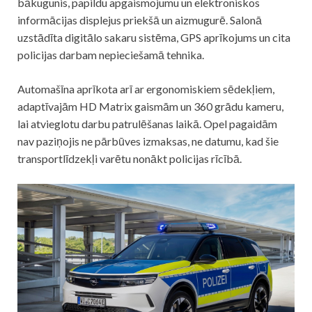
bākugunis, papildu apgaismojumu un elektroniskos
informācijas displejus priekšā un aizmugurē. Salonā
uzstādīta digitālo sakaru sistēma, GPS aprīkojums un cita
policijas darbam nepieciešamā tehnika.
Automašīna aprīkota arī ar ergonomiskiem sēdekļiem,
adaptīvajām HD Matrix gaismām un 360 grādu kameru,
lai atvieglotu darbu patrulēšanas laikā. Opel pagaidām
nav paziņojis ne pārbūves izmaksas, ne datumu, kad šie
transportlīdzekļi varētu nonākt policijas rīcībā.