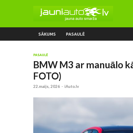
SĀKUMS
PASAULĒ
PASAULĒ
BMW M3 ar manuālo kārb
FOTO)
22.maijs, 2026
-
iAuto.lv