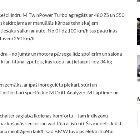
s sešcilindru M TwinPower Turbo agregāts ar 480 ZS un 550
skaidrojama ar manuālās kārbas tehniskajiem
iešāku saikni ar auto. No 0 līdz 100 km/h tas paātrinās
tuveni 290 km/h.
edra – no jumta un motora pārsega līdz spoilerim un salona
i un titāna izpūtējs, kas kopā ļauj ietaupīt līdz 34 kg
mm zemāks, ar īpaši noregulētu piekari, stūri un
tilpst arī specifiskie M Drift Analyzer, M Laptimer un
halter saglabā ikdienas komfortu – tam ir divzonu
rkošanās sensori un vadītāja asistenti. Šis modelis kļūst
anu cienītājiem laikā, kad BMW tuvojas elektrificētai