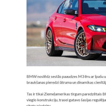
BMW noslēdz sestās paaudzes M3 ēru ar īpašu un 
braukšanas pieredzi ātruma un dinamikas cienītā
Tas ir tikai Ziemeļamerikas tirgum paredzēta
vieglo konstrukciju, trasei gatavo šasijas regu
riteņu piedziņu.