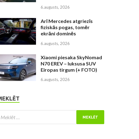
6.augusts, 2026
Arī Mercedes atgriezīs
fiziskās pogas, tomēr
ekrāni dominēs
6.augusts, 2026
Xiaomi piesaka SkyNomad
N70 EREV – luksusa SUV
Eiropas tirgum (+ FOTO)
6.augusts, 2026
MEKLĒT