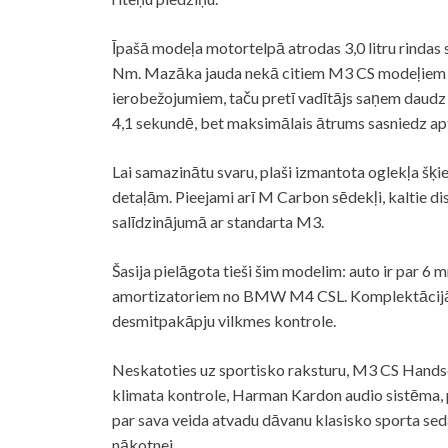
Īpašā modeļa motortelpā atrodas 3,0 litru rinda
Nm. Mazāka jauda nekā citiem M3 CS modeļiem 
ierobežojumiem, taču pretī vadītājs saņem daudz t
4,1 sekundē, bet maksimālais ātrums sasniedz ap
Lai samazinātu svaru, plaši izmantota oglekļa šķi
detaļām. Pieejami arī M Carbon sēdekļi, kaltie disk
salīdzinājumā ar standarta M3.
Šasija pielāgota tieši šim modelim: auto ir par 6 
amortizatoriem no BMW M4 CSL. Komplektācijā ie
desmitpakāpju vilkmes kontrole.
Neskatoties uz sportisko raksturu, M3 CS Handsc
klimata kontrole, Harman Kardon audio sistēma, pa
par sava veida atvadu dāvanu klasisko sporta sed
nākotnei.