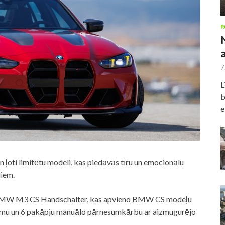
P
7
L
b
e
ļoti limitētu modeli, kas piedāvās tīru un emocionālu
jiem.
is BMW M3 CS Handschalter, kas apvieno BMW CS modeļu
lējumu un 6 pakāpju manuālo pārnesumkārbu ar aizmugurējo