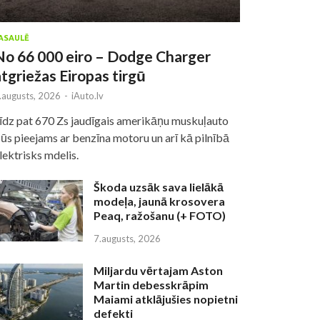
ASAULĒ
No 66 000 eiro – Dodge Charger
atgriežas Eiropas tirgū
.augusts, 2026
-
iAuto.lv
īdz pat 670 Zs jaudīgais amerikāņu muskuļauto
ūs pieejams ar benzīna motoru un arī kā pilnībā
lektrisks mdelis.
Škoda uzsāk sava lielākā
modeļa, jaunā krosovera
Peaq, ražošanu (+ FOTO)
7.augusts, 2026
Miljardu vērtajam Aston
Martin debesskrāpim
Maiami atklājušies nopietni
defekti