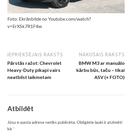
Foto: Ekrānbilde no Youtube.com/watch?
v=ErXSk7R1F4w
IEPRIEKŠĒJAIS RAKSTS
NĀKOŠAIS RAKSTS
Pārstās ražot: Chevrolet
BMW M3 ar manuālo
Heavy-Duty pikapi vairs
kārbu būs, taču – tikai
neatbilst laikmetam
ASV (+ FOTO)
Atbildēt
Jūsu e-pasta adrese netiks publicēta.
Obligātie lauki ir atzīmēti
kā
*