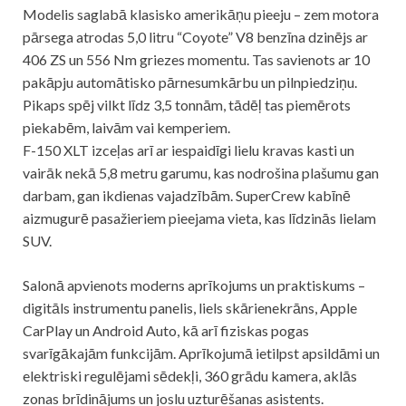
Modelis saglabā klasisko amerikāņu pieeju – zem motora
pārsega atrodas 5,0 litru “Coyote” V8 benzīna dzinējs ar
406 ZS un 556 Nm griezes momentu. Tas savienots ar 10
pakāpju automātisko pārnesumkārbu un pilnpiedziņu.
Pikaps spēj vilkt līdz 3,5 tonnām, tādēļ tas piemērots
piekabēm, laivām vai kemperiem.
F-150 XLT izceļas arī ar iespaidīgi lielu kravas kasti un
vairāk nekā 5,8 metru garumu, kas nodrošina plašumu gan
darbam, gan ikdienas vajadzībām. SuperCrew kabīnē
aizmugurē pasažieriem pieejama vieta, kas līdzinās lielam
SUV.
Salonā apvienots moderns aprīkojums un praktiskums –
digitāls instrumentu panelis, liels skārienekrāns, Apple
CarPlay un Android Auto, kā arī fiziskas pogas
svarīgākajām funkcijām. Aprīkojumā ietilpst apsildāmi un
elektriski regulējami sēdekļi, 360 grādu kamera, aklās
zonas brīdinājums un joslu uzturēšanas asistents.