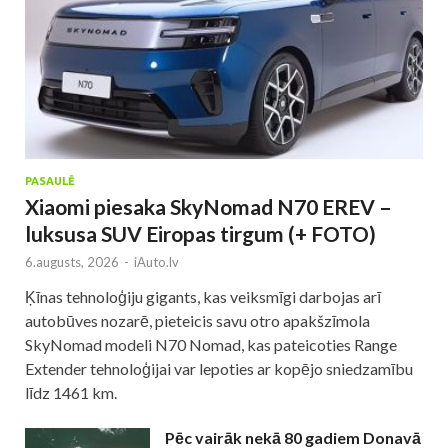
PASAULĒ
Xiaomi piesaka SkyNomad N70 EREV –
luksusa SUV Eiropas tirgum (+ FOTO)
6.augusts, 2026
-
iAuto.lv
Ķīnas tehnoloģiju gigants, kas veiksmīgi darbojas arī
autobūves nozarē, pieteicis savu otro apakšzīmola
SkyNomad modeli N70 Nomad, kas pateicoties Range
Extender tehnoloģijai var lepoties ar kopējo sniedzamību
līdz 1461 km.
Pēc vairāk nekā 80 gadiem Donavā