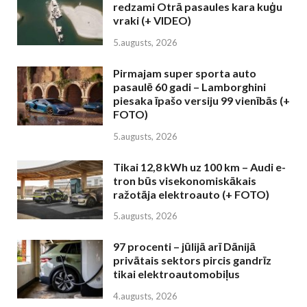
redzami Otrā pasaules kara kuģu
vraki (+ VIDEO)
5.augusts, 2026
Pirmajam super sporta auto
pasaulē 60 gadi – Lamborghini
piesaka īpašo versiju 99 vienībās (+
FOTO)
5.augusts, 2026
Tikai 12,8 kWh uz 100 km – Audi e-
tron būs visekonomiskākais
ražotāja elektroauto (+ FOTO)
5.augusts, 2026
97 procenti – jūlijā arī Dānijā
privātais sektors pircis gandrīz
tikai elektroautomobiļus
4.augusts, 2026