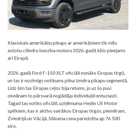
Klasiskais amerikāņu pikaps ar amerikāņiem tik mīļo
astoņu cilindru benzīna motoru 2026. gadā kļūs pieejams
arī Eiropā.
2026. gadā Ford F-150 XLT oficiāli nonāks Eiropas tirgū,
un tas ir nozīmīgs notikums pilna izmēra pikapu segmentā.
Līdz šim tas Eiropas ceļos bija retums, jo uz šo pusi
okeānam to pārsvarā nogādāja individuāli entuziasti.
Tagad tas notiks oficiāli, uzņēmuma Hedin US Motor
spēkiem, kas ir aktīvs vairākos Eiropas tirgos, piemēram,
Zviedrijā un Vācijā. Sākuma cena paredzēta ap 76 500
eiro.