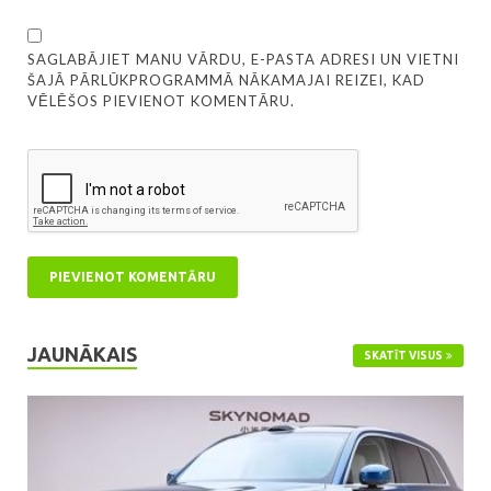
SAGLABĀJIET MANU VĀRDU, E-PASTA ADRESI UN VIETNI
ŠAJĀ PĀRLŪKPROGRAMMĀ NĀKAMAJAI REIZEI, KAD
VĒLĒŠOS PIEVIENOT KOMENTĀRU.
JAUNĀKAIS
SKATĪT VISUS