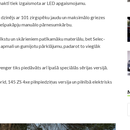
 naktī tiek izgaismota ar LED apgaismojumu.
ru dzinējs ar 101 zirgspēku jaudu un maksimālo griezes
sešpakāpju manuālo pārnesumkārbu.
mīkstu un skārieniem patīkamāku materiālu, bet Selec-
nu apmali un gumijotu pārklājumu, padarot to vieglāk
enger tiks piedāvāts arī īpašā speciālās sērijas versijā.
rid, 145 ZS 4xe pilnpiedziņas versija un pilnībā elektrisks