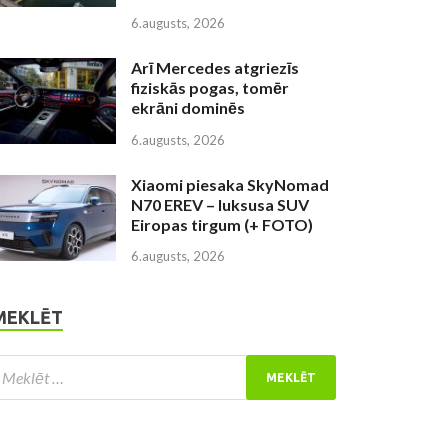
6.augusts, 2026
Arī Mercedes atgriezīs
fiziskās pogas, tomēr
ekrāni dominēs
6.augusts, 2026
Xiaomi piesaka SkyNomad
N70 EREV – luksusa SUV
Eiropas tirgum (+ FOTO)
6.augusts, 2026
MEKLĒT