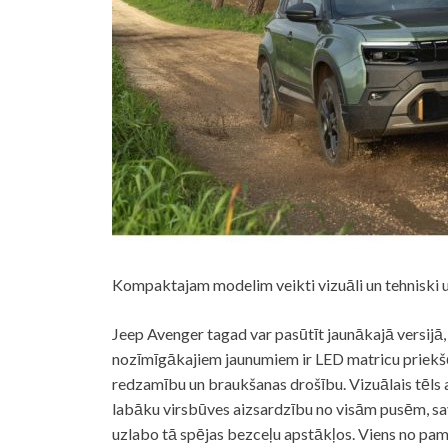
Kompaktajam modelim veikti vizuāli un tehniski 
Jeep Avenger tagad var pasūtīt jaunākajā versijā, 
nozīmīgākajiem jaunumiem ir LED matricu priekšē
redzamību un braukšanas drošību. Vizuālais tēls 
labāku virsbūves aizsardzību no visām pusēm, s
uzlabo tā spējas bezceļu apstākļos. Viens no p