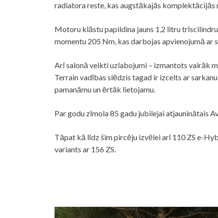
radiatora reste, kas augstākajās komplektācijās
Motoru klāstu papildina jauns 1,2 litru trīscilind
momentu 205 Nm, kas darbojas apvienojumā ar 
Arī salonā veikti uzlabojumi – izmantots vairāk 
Terrain vadības slēdzis tagad ir izcelts ar sarka
pamanāmu un ērtāk lietojamu.
Par godu zīmola 85 gadu jubilejai atjauninātais Av
Tāpat kā līdz šim pircēju izvēlei arī 110 ZS e-Hyb
variants ar 156 ZS.