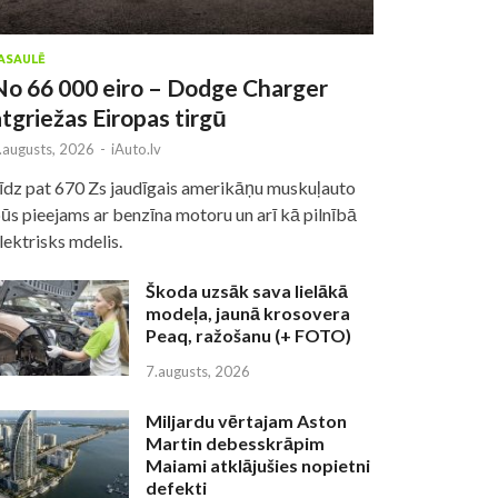
ASAULĒ
No 66 000 eiro – Dodge Charger
atgriežas Eiropas tirgū
.augusts, 2026
-
iAuto.lv
īdz pat 670 Zs jaudīgais amerikāņu muskuļauto
ūs pieejams ar benzīna motoru un arī kā pilnībā
lektrisks mdelis.
Škoda uzsāk sava lielākā
modeļa, jaunā krosovera
Peaq, ražošanu (+ FOTO)
7.augusts, 2026
Miljardu vērtajam Aston
Martin debesskrāpim
Maiami atklājušies nopietni
defekti