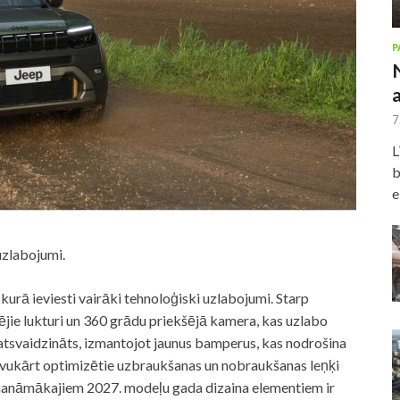
P
7
L
b
e
uzlabojumi.
kurā ieviesti vairāki tehnoloģiski uzlabojumi. Starp
jie lukturi un 360 grādu priekšējā kamera, kas uzlabo
atsvaidzināts, izmantojot jaunus bamperus, kas nodrošina
avukārt optimizētie uzbraukšanas un nobraukšanas leņķi
amanāmākajiem 2027. modeļu gada dizaina elementiem ir