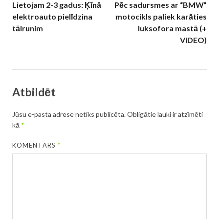
Lietojam 2-3 gadus: Ķīnā
Pēc sadursmes ar “BMW”
elektroauto pielīdzina
motocikls paliek karāties
tālrunim
luksofora mastā (+
VIDEO)
Atbildēt
Jūsu e-pasta adrese netiks publicēta.
Obligātie lauki ir atzīmēti
kā
*
KOMENTĀRS
*