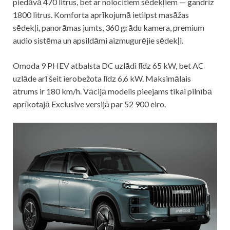
piedāvā 470 litrus, bet ar nolocītiem sēdekļiem — gandrīz
1800 litrus. Komforta aprīkojumā ietilpst masāžas
sēdekļi, panorāmas jumts, 360 grādu kamera, premium
audio sistēma un apsildāmi aizmugurējie sēdekļi.
Omoda 9 PHEV atbalsta DC uzlādi līdz 65 kW, bet AC
uzlāde arī šeit ierobežota līdz 6,6 kW. Maksimālais
ātrums ir 180 km/h. Vācijā modelis pieejams tikai pilnībā
aprīkotajā Exclusive versijā par 52 900 eiro.