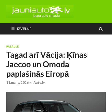
IZVĒLNE
PASAULĒ
Tagad arī Vācija: Ķīnas
Jaecoo un Omoda
paplašinās Eiropā
11.maijs, 2026
-
iAuto.lv