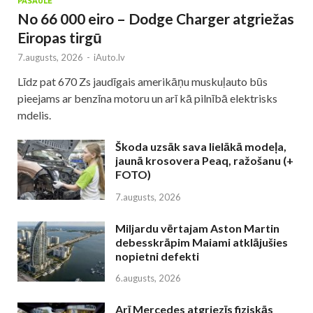
PASAULĒ
No 66 000 eiro – Dodge Charger atgriežas
Eiropas tirgū
7.augusts, 2026
-
iAuto.lv
Līdz pat 670 Zs jaudīgais amerikāņu muskuļauto būs
pieejams ar benzīna motoru un arī kā pilnībā elektrisks
mdelis.
Škoda uzsāk sava lielākā modeļa,
jaunā krosovera Peaq, ražošanu (+
FOTO)
7.augusts, 2026
Miljardu vērtajam Aston Martin
debesskrāpim Maiami atklājušies
nopietni defekti
6.augusts, 2026
Arī Mercedes atgriezīs fiziskās