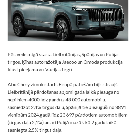
Pēc veiksmīgā starta Lielbritānijas, Spānijas un Polijas
tirgos, Ķīnas autoražotāja Jaecoo un Omoda produkcija
kļūst pieejama arī Vācijas tirgū.
Abu Chery zīmolu starts Eiropā patiešām bijis straujš –
Lielbritānijā pārdošanas apjomi gada laikā pieauga no
nepilniem 4000 līdz gandrīz 48 000 automobiļu,
sasniedzot 2,4% tirgus daļu, Spānijā tie pieauguši no 8891
vienībām 2024.gadā līdz 23 697 pārdotiem automobiļiem
(tirgus daļa 2,1%) un arī Polijā mazāk kā 2 gadu laikā
sasniegta 2,5% tirgus daļa.