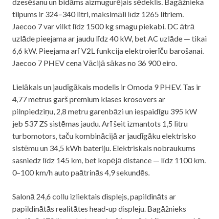
dzesēšanu un bīdāms aizmugurējais sēdeklis. Bagāžnieka
tilpums ir 324–340 litri, maksimāli līdz 1265 litriem.
Jaecoo 7 var vilkt līdz 1500 kg smagu piekabi. DC ātrā
uzlāde pieejama ar jaudu līdz 40 kW, bet AC uzlāde — tikai
6,6 kW. Pieejama arī V2L funkcija elektroierīču barošanai.
Jaecoo 7 PHEV cena Vācijā sākas no 36 900 eiro.
Lielākais un jaudīgākais modelis ir Omoda 9 PHEV. Tas ir
4,77 metrus garš premium klases krosovers ar
pilnpiedziņu, 2,8 metru garenbāzi un iespaidīgu 395 kW
jeb 537 ZS sistēmas jaudu. Arī šeit izmantots 1,5 litru
turbomotors, taču kombinācijā ar jaudīgāku elektrisko
sistēmu un 34,5 kWh bateriju. Elektriskais nobraukums
sasniedz līdz 145 km, bet kopējā distance — līdz 1100 km.
0–100 km/h auto paātrinās 4,9 sekundēs.
Salonā 24,6 collu izliektais displejs, papildināts ar
papildinātās realitātes head-up displeju. Bagāžnieks