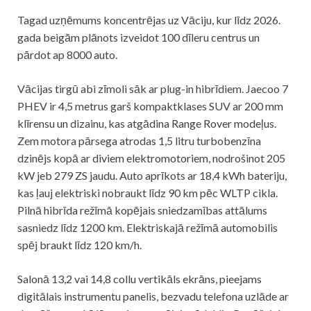
Tagad uzņēmums koncentrējas uz Vāciju, kur līdz 2026.
gada beigām plānots izveidot 100 dīleru centrus un
pārdot ap 8000 auto.
Vācijas tirgū abi zīmoli sāk ar plug-in hibrīdiem. Jaecoo 7
PHEV ir 4,5 metrus garš kompaktklases SUV ar 200 mm
klīrensu un dizainu, kas atgādina Range Rover modeļus.
Zem motora pārsega atrodas 1,5 litru turbobenzīna
dzinējs kopā ar diviem elektromotoriem, nodrošinot 205
kW jeb 279 ZS jaudu. Auto aprīkots ar 18,4 kWh bateriju,
kas ļauj elektriski nobraukt līdz 90 km pēc WLTP cikla.
Pilnā hibrīda režīmā kopējais sniedzamības attālums
sasniedz līdz 1200 km. Elektriskajā režīmā automobilis
spēj braukt līdz 120 km/h.
Salonā 13,2 vai 14,8 collu vertikāls ekrāns, pieejams
digitālais instrumentu panelis, bezvadu telefona uzlāde ar