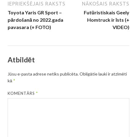
IEPRIEKŠĒJAIS RAKSTS
NĀKOŠAIS RAKSTS
Toyota Yaris GR Sport –
Futūristiskais Geely
pārdošanā no 2022.gada
Homtruck ir īsts (+
pavasara (+ FOTO)
VIDEO)
Atbildēt
Jūsu e-pasta adrese netiks publicēta.
Obligātie lauki ir atzīmēti
kā
*
KOMENTĀRS
*