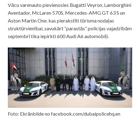
Vācu varenauto pievienosies Bugatti Veyron, Lamborghini
Aventador, McLaren 570S, Mercedes-AMG GT 63 S un
Aston Martin One. kas pierakstīti tūrisma nodaļas
struktūrvienībai, savukārt “parastās” policijas vajadzībām
septembrī tika iepirkti 600 Audi A6 automobiļi.
Foto: Ekrānbilde no facebook.com/dubaipolicehq.en