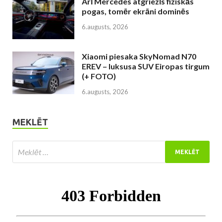
Arī Mercedes atgriezīs fiziskās
pogas, tomēr ekrāni dominēs
6.augusts, 2026
Xiaomi piesaka SkyNomad N70
EREV – luksusa SUV Eiropas tirgum
(+ FOTO)
6.augusts, 2026
MEKLĒT