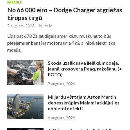
PASAULĒ
No 66 000 eiro – Dodge Charger atgriežas
Eiropas tirgū
7.augusts, 2026
-
iAuto.lv
Līdz pat 670 Zs jaudīgais amerikāņu muskuļauto būs
pieejams ar benzīna motoru un arī kā pilnībā elektrisks
mdelis.
Škoda uzsāk sava lielākā modeļa,
jaunā krosovera Peaq, ražošanu (+
FOTO)
7.augusts, 2026
Miljardu vērtajam Aston Martin
debesskrāpim Maiami atklājušies
nopietni defekti
6.augusts, 2026