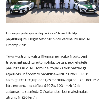
Dubaijas policijas autoparks saņēmis kārtējo
papildinājumu, iegūstot divus vācu varenauto Audi R8
eksemplārus.
Tuvo Austrumu valsts likumsargu rīcībā ir aptuveni
trīsdesmit jaudīgu automobiļu, tostarp iepriekšējās
paaudzes Audi R8, tomēr autoparks tiek pastāvīgi
atjaunots un šoreiz to papildina Audi R8 RWD. Tā ir
aizmugures riteņu piedziņas modifikācija ar 10 cilindru 5,2
litru motoru, kas attīsta 540 Zs. 100 km/h šāda
automašīna sasniedz 3,7 sekundēs, bet maksimālais
ātrums ir 320 km/h.