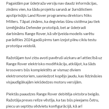
Pagaidām par ūdeņraža versiju nav daudz informācijas,
zināms vien, ka šādu projektu sarunā ar žurnālistiem
apstiprinājis Land Rover programmu direktors Niks
Millers. Tāpat zināms, ka degvielas šūnu sistēma jau tiek
izmēģināta Defender prototipā, bet ar ūdeņradi
darbināms Range Rover, kā sērijveida modelis varētu
parādīties 2024.gadā pirms tam izejot pilnu ciklu testu
prototipa veidolā.
Ražotājam tuvi ziņu avoti pavēruši aizkaru arī attiecībā uz
Range Rover elektrisko modifikāciju, atklājot, ka šāds
krosovers būs komplektēts ar vismaz diviem
elektromotoriem, sasniedzot kopējo jaudu, kas līdzināsies
visjaudīgākajām iekšdedzes motoru versijām.
Piektās paaudzes Range Rover debitēja oktobra beigās.
Ražotāja preses relīze vēstīja, ka tas būs pieejams četru,
piecu un septiņu sēdvietu konfigurācijā, kā arī