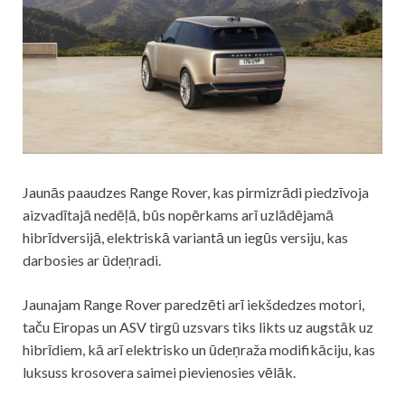
Jaunās paaudzes Range Rover, kas pirmizrādi piedzīvoja
aizvadītajā nedēļā, būs nopērkams arī uzlādējamā
hibrīdversijā, elektriskā variantā un iegūs versiju, kas
darbosies ar ūdeņradi.
Jaunajam Range Rover paredzēti arī iekšdedzes motori,
taču Eiropas un ASV tirgū uzsvars tiks likts uz augstāk uz
hibrīdiem, kā arī elektrisko un ūdeņraža modifikāciju, kas
luksuss krosovera saimei pievienosies vēlāk.