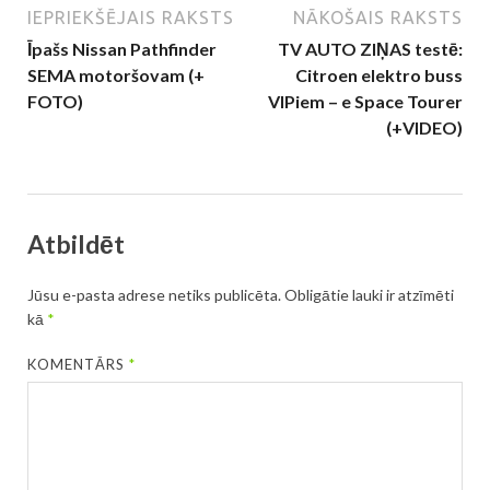
IEPRIEKŠĒJAIS RAKSTS
NĀKOŠAIS RAKSTS
Īpašs Nissan Pathfinder
TV AUTO ZIŅAS testē:
SEMA motoršovam (+
Citroen elektro buss
FOTO)
VIPiem – e Space Tourer
(+VIDEO)
Atbildēt
Jūsu e-pasta adrese netiks publicēta.
Obligātie lauki ir atzīmēti
kā
*
KOMENTĀRS
*