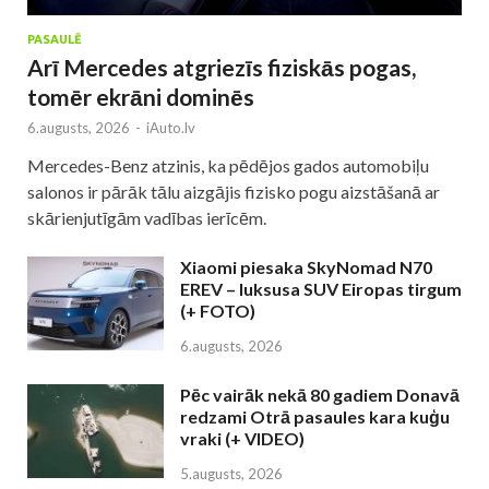
PASAULĒ
Arī Mercedes atgriezīs fiziskās pogas,
tomēr ekrāni dominēs
6.augusts, 2026
-
iAuto.lv
Mercedes-Benz atzinis, ka pēdējos gados automobiļu
salonos ir pārāk tālu aizgājis fizisko pogu aizstāšanā ar
skārienjutīgām vadības ierīcēm.
Xiaomi piesaka SkyNomad N70
EREV – luksusa SUV Eiropas tirgum
(+ FOTO)
6.augusts, 2026
Pēc vairāk nekā 80 gadiem Donavā
redzami Otrā pasaules kara kuģu
vraki (+ VIDEO)
5.augusts, 2026