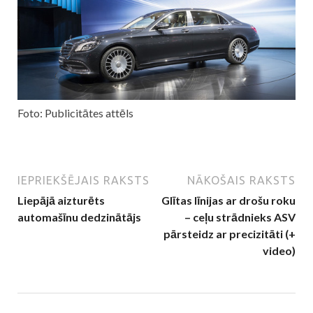
Foto: Publicitātes attēls
IEPRIEKŠĒJAIS RAKSTS
NĀKOŠAIS RAKSTS
Liepājā aizturēts
Glītas līnijas ar drošu roku
automašīnu dedzinātājs
– ceļu strādnieks ASV
pārsteidz ar precizitāti (+
video)