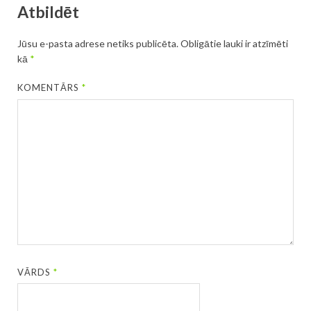
Atbildēt
Jūsu e-pasta adrese netiks publicēta.
Obligātie lauki ir atzīmēti
kā
*
KOMENTĀRS
*
VĀRDS
*