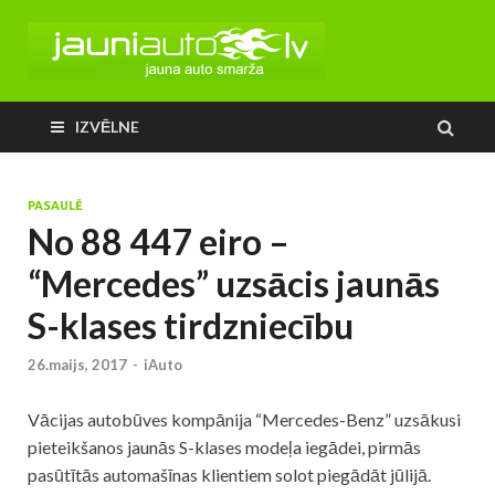
IZVĒLNE
PASAULĒ
No 88 447 eiro –
“Mercedes” uzsācis jaunās
S-klases tirdzniecību
26.maijs, 2017
-
iAuto
Vācijas autobūves kompānija “Mercedes-Benz” uzsākusi
pieteikšanos jaunās S-klases modeļa iegādei, pirmās
pasūtītās automašīnas klientiem solot piegādāt jūlijā.