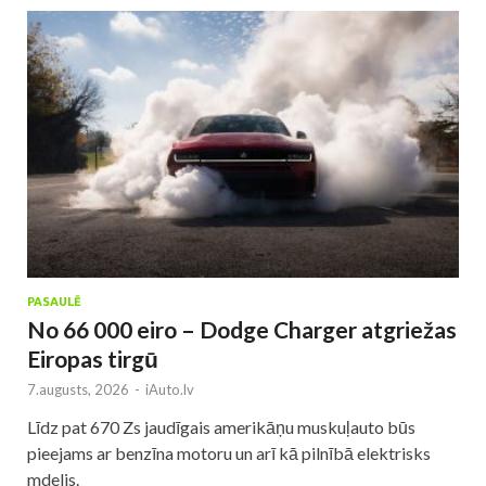
PASAULĒ
No 66 000 eiro – Dodge Charger atgriežas
Eiropas tirgū
7.augusts, 2026
-
iAuto.lv
Līdz pat 670 Zs jaudīgais amerikāņu muskuļauto būs
pieejams ar benzīna motoru un arī kā pilnībā elektrisks
mdelis.