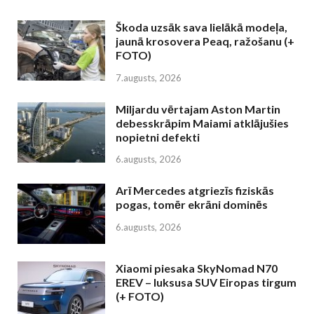
Škoda uzsāk sava lielākā modeļa,
jaunā krosovera Peaq, ražošanu (+
FOTO)
7.augusts, 2026
Miljardu vērtajam Aston Martin
debesskrāpim Maiami atklājušies
nopietni defekti
6.augusts, 2026
Arī Mercedes atgriezīs fiziskās
pogas, tomēr ekrāni dominēs
6.augusts, 2026
Xiaomi piesaka SkyNomad N70
EREV – luksusa SUV Eiropas tirgum
(+ FOTO)