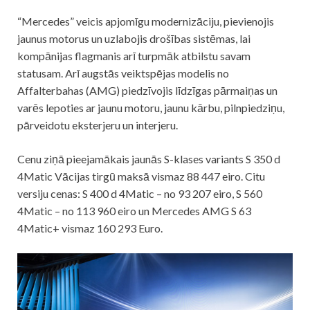
“Mercedes” veicis apjomīgu modernizāciju, pievienojis
jaunus motorus un uzlabojis drošības sistēmas, lai
kompānijas flagmanis arī turpmāk atbilstu savam
statusam. Arī augstās veiktspējas modelis no
Affalterbahas (AMG) piedzīvojis līdzīgas pārmaiņas un
varēs lepoties ar jaunu motoru, jaunu kārbu, pilnpiedziņu,
pārveidotu eksterjeru un interjeru.
Cenu ziņā pieejamākais jaunās S-klases variants S 350 d
4Matic Vācijas tirgū maksā vismaz 88 447 eiro. Citu
versiju cenas: S 400 d 4Matic – no 93 207 eiro, S 560
4Matic – no 113 960 eiro un Mercedes AMG S 63
4Matic+ vismaz 160 293 Euro.