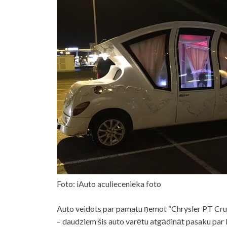
Foto: iAuto aculiecenieka foto
Auto veidots par pamatu ņemot “Chrysler PT Crui
– daudziem šis auto varētu atgādināt pasaku par 