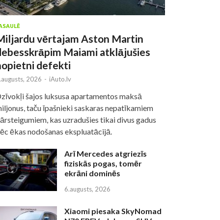
ASAULĒ
Miljardu vērtajam Aston Martin
debesskrāpim Maiami atklājušies
nopietni defekti
.augusts, 2026
-
iAuto.lv
zīvokļi šajos luksusa apartamentos maksā
iljonus, taču īpašnieki saskaras nepatīkamiem
ārsteigumiem, kas uzradušies tikai divus gadus
ēc ēkas nodošanas ekspluatācijā.
Arī Mercedes atgriezīs
fiziskās pogas, tomēr
ekrāni dominēs
6.augusts, 2026
Xiaomi piesaka SkyNomad