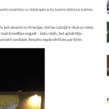
arētu izvairīties no ziņkārīgām acīm, kariete izkārta ar baltiem,
eit atvests no Krievijas. Vai tas Latvijā ir tikai uz vienu
 katrā nedēļas nogalē – laiks rādīs, bet apkārtējo
usnakti savādais limuzīns nepārvērtīsies par ķirbi.