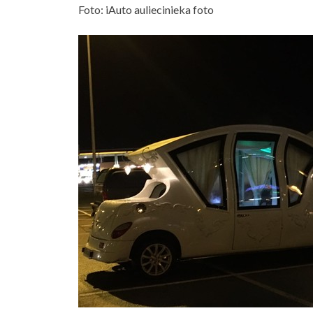
Foto: iAuto auliecinieka foto