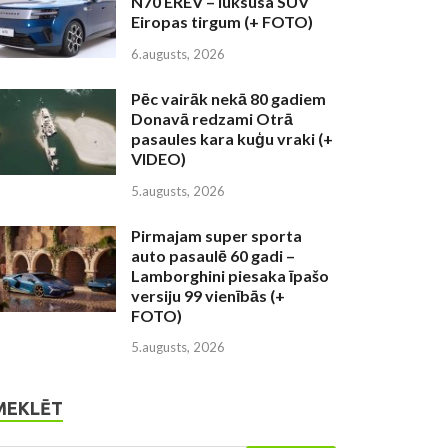
N70 EREV – luksusa SUV
Eiropas tirgum (+ FOTO)
6.augusts, 2026
Pēc vairāk nekā 80 gadiem
Donavā redzami Otrā
pasaules kara kuģu vraki (+
VIDEO)
5.augusts, 2026
Pirmajam super sporta
auto pasaulē 60 gadi –
Lamborghini piesaka īpašo
versiju 99 vienībās (+
FOTO)
5.augusts, 2026
MEKLĒT