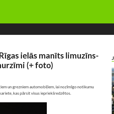
Rīgas ielās manīts limuzīns-
urzīmi (+ foto)
etiem un grezniem automobiļiem, lai nozīmīgo notikumu
kariete, kas pārsit visus iepriekšredzētos.