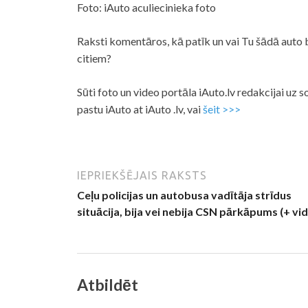
Foto: iAuto aculiecinieka foto
Raksti komentāros, kā patīk un vai Tu šādā auto br
citiem?
Sūti foto un video portāla iAuto.lv redakcijai uz 
pastu iAuto at iAuto .lv, vai
šeit >>>
IEPRIEKŠĒJAIS RAKSTS
Ceļu policijas un autobusa vadītāja strīdus
situācija, bija vei nebija CSN pārkāpums (+ vi
Atbildēt