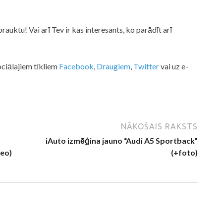
auktu! Vai arī Tev ir kas interesants, ko parādīt arī
sociālajiem tīkliem
Facebook
,
Draugiem
,
Twitter
vai uz e-
NĀKOŠAIS RAKSTS
iAuto izmēģina jauno “Audi A5 Sportback”
deo)
(+foto)