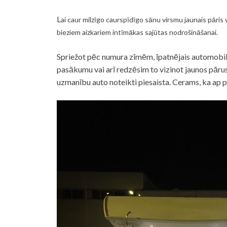
L
ai caur milzīgo caurspīdīgo sānu virsmu jaunais pāris v
bieziem aizkariem intīmākas sajūtas nodrošināšanai.
Spriežot pēc numura zīmēm, īpatnējais automobilis š
pasākumu vai arī redzēsim to vizinot jaunos pārus
uzmanību auto noteikti piesaista. Cerams, ka ap p