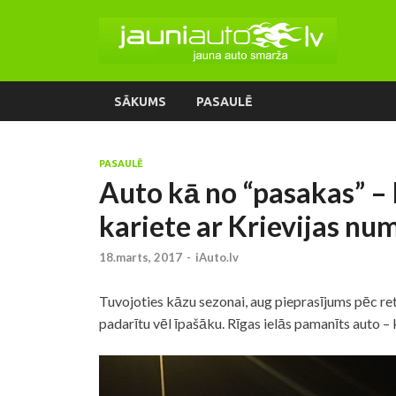
SĀKUMS
PASAULĒ
PASAULĒ
Auto kā no “pasakas” – 
kariete ar Krievijas num
18.marts, 2017
-
iAuto.lv
Tuvojoties kāzu sezonai, aug pieprasījums pēc r
padarītu vēl īpašāku. Rīgas ielās pamanīts auto – 