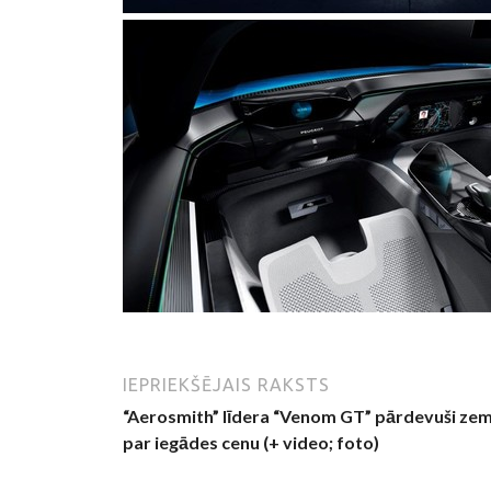
IEPRIEKŠĒJAIS RAKSTS
“Aerosmith” līdera “Venom GT” pārdevuši ze
par iegādes cenu (+ video; foto)