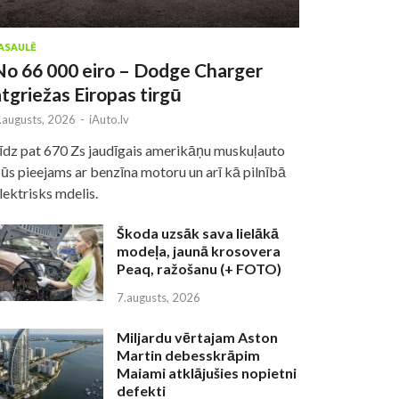
ASAULĒ
No 66 000 eiro – Dodge Charger
atgriežas Eiropas tirgū
.augusts, 2026
-
iAuto.lv
īdz pat 670 Zs jaudīgais amerikāņu muskuļauto
ūs pieejams ar benzīna motoru un arī kā pilnībā
lektrisks mdelis.
Škoda uzsāk sava lielākā
modeļa, jaunā krosovera
Peaq, ražošanu (+ FOTO)
7.augusts, 2026
Miljardu vērtajam Aston
Martin debesskrāpim
Maiami atklājušies nopietni
defekti