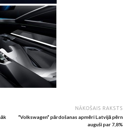
NĀKOŠAIS RAKSTS
māk
“Volkswagen” pārdošanas apmēri Latvijā pērn
auguši par 7,8%