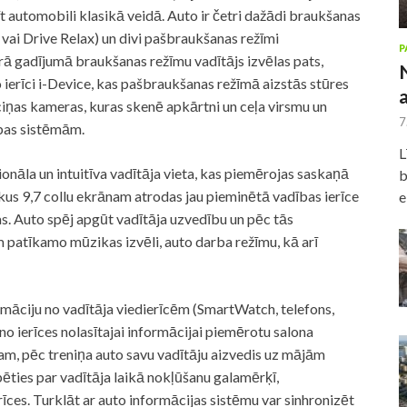
īt automobili klasikā veidā. Auto ir četri dažādi braukšanas
 vai Drive Relax) un divi pašbraukšanas režīmi
P
 gadījumā braukšanas režīmu vadītājs izvēlas pats,
erīci i-Device, kas pašbraukšanas režīmā aizstās stūres
īciņas kameras, kuras skenē apkārtni un ceļa virsmu un
7
ības sistēmām.
L
la un intuitīva vadītāja vieta, kas piemērojas saskaņā
b
kus 9,7 collu ekrānam atrodas jau pieminētā vadības ierīce
e
s. Auto spēj apgūt vadītāja uzvedību un pēc tās
m patīkamo mūzikas izvēli, auto darba režīmu, kā arī
iju no vadītāja viedierīcēm (SmartWatch, telefons,
 no ierīces nolasītajai informācijai piemērotu salona
am, pēc treniņa auto savu vadītāju aizvedis uz mājām
ēties par vadītāja laikā nokļūšanu galamērķī,
rīces. Turklāt ar auto informācijas sistēmu var sinhronizēt