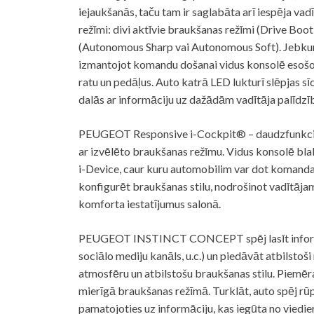
iejaukšanās, taču tam ir saglabāta arī iespēja vad
režīmi: divi aktīvie braukšanas režīmi (Drive Boot
(Autonomous Sharp vai Autonomous Soft). Jebkurā
izmantojot komandu došanai vidus konsolē esošo i
ratu un pedāļus. Auto katrā LED lukturī slēpjas s
dalās ar informāciju uz dažādām vadītāja palīdz
PEUGEOT Responsive i-Cockpit® – daudzfunkcionā
ar izvēlēto braukšanas režīmu. Vidus konsolē bla
i-Device, caur kuru automobilim var dot komanda
konfigurēt braukšanas stilu, nodrošinot vadītāja
komforta iestatījumus salonā.
PEUGEOT INSTINCT CONCEPT spēj lasīt informāc
sociālo mediju kanāls, u.c.) un piedāvāt atbilstoši
atmosfēru un atbilstošu braukšanas stilu. Piemēr
mierīgā braukšanas režīmā. Turklāt, auto spēj rūp
pamatojoties uz informāciju, kas iegūta no viedie