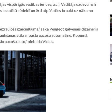
as vispārīgās vadības ierīces, u.c.). Vadītāja uzdevums ir
as iestatītā sēdeklī un ērti atpūšoties braukt uz nākamo
aizraujošs izaicinājums,” saka Peugeot galvenais dizaineris
braukšanas stilu ar pašbraucošu automašīnu. Kopumā
raucošu auto,” piebilda Vidals.