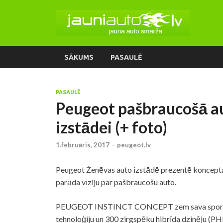
SĀKUMS
PASAULĒ
PASAULĒ
Peugeot pašbraucošā a
izstādei (+ foto)
1.februāris, 2017
-
peugeot.lv
Peugeot Ženēvas auto izstādē prezentē konc
parāda vīziju par pašbraucošu auto.
PEUGEOT INSTINCT CONCEPT zem sava sportiskā
tehnoloģiju un 300 zirgspēku hibrīda dzinēju 