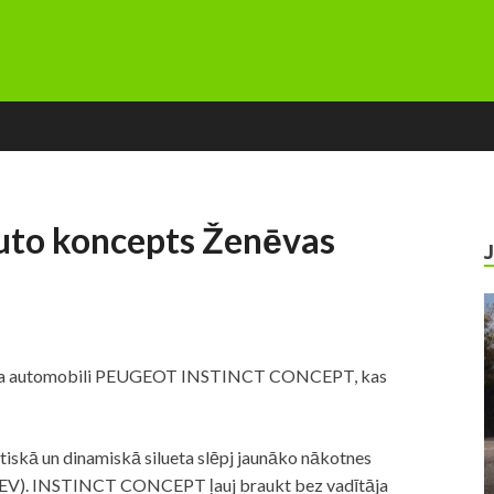
uto koncepts Ženēvas
epta automobili PEUGEOT INSTINCT CONCEPT, kas
 un dinamiskā silueta slēpj jaunāko nākotnes
(PHEV). INSTINCT CONCEPT ļauj braukt bez vadītāja