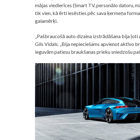
mājas viedierīces (Smart TV, personālo datoru, māj
tik vien, kā ērti iesēsties pēc sava ķermeņa form
galamērķi.
„Pašbraucošā auto dizaina izstrādāšana bija ļoti 
Gils Vidals. „Bija nepieciešams apvienot aktīvo 
ieguvām patiesu braukšanas prieku sniedzošu pašb