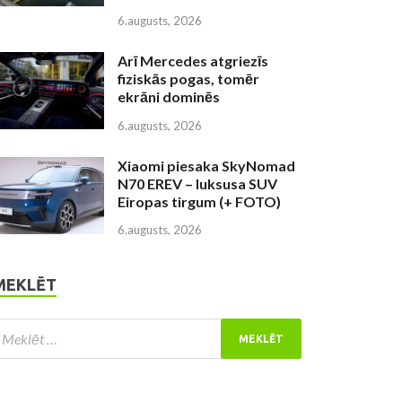
6.augusts, 2026
Arī Mercedes atgriezīs
fiziskās pogas, tomēr
ekrāni dominēs
6.augusts, 2026
Xiaomi piesaka SkyNomad
N70 EREV – luksusa SUV
Eiropas tirgum (+ FOTO)
6.augusts, 2026
MEKLĒT